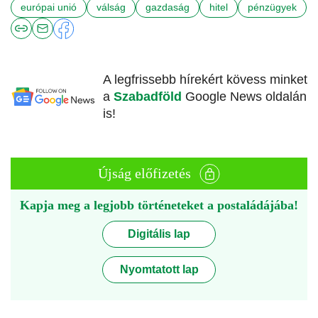
európai unió
válság
gazdaság
hitel
pénzügyek
A legfrissebb hírekért kövess minket
a
Szabadföld
Google News oldalán
is!
Újság előfizetés
Kapja meg a legjobb történeteket a postaládájába!
Digitális lap
Nyomtatott lap