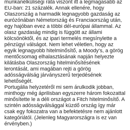
munkanélküliségi ráta viszont itt a legmagasabb az
EU-ban: 21 százalék. Annak ellenére, hogy
Olaszország a harmadik legnagyobb gazdaság az
eurózónában Németország és Franciaország után,
egy hajóban evez a többi dél-európai állammal. Az
olasz gazdaság mindig is függött az állami
kölcsönöktől, és az ipari termelés megsínylette a
pénzügyi válságot. Nem lehet véletlen, hogy az
egyik legnagyobb hitelminősítő, a Moody’s, a görög
mentőcsomag elhalasztásának napján helyezte
kilátásba Olaszország hitelminősítésének
lerontását, ami magában rejti a görög
adósságválság járványszerű terjedésének
lehetőségét.
Portugália helyzetéről mi sem árulkodik jobban,
minthogy még áprilisban egyszerre három fokozattal
minősítette le a déli országot a Fitch hitelminősítő. A
szintén adósságválsággal küzdő ország így már
csak egy fokozatra van a befektetésre nem ajánlott
kategóriától. (Jelenleg Magyarországra is ez van
érvényben.)