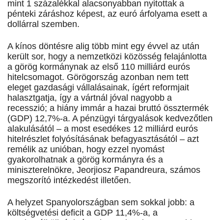
mint 1 százalékkal alacsonyabban nyitottak a
pénteki záráshoz képest, az euró árfolyama esett a
dollárral szemben.
A kínos döntésre alig több mint egy évvel az után
került sor, hogy a nemzetközi közösség felajánlotta
a görög kormánynak az első 110 milliárd eurós
hitelcsomagot. Görögország azonban nem tett
eleget gazdasági vállalásainak, ígért reformjait
halasztgatja, így a vártnál jóval nagyobb a
recesszió; a hiány immár a hazai bruttó össztermék
(GDP) 12,7%-a. A pénzügyi tárgyalások kedvezőtlen
alakulásától – a most esedékes 12 milliárd eurós
hitelrészlet folyósításának befagyasztásától – azt
remélik az unióban, hogy ezzel nyomást
gyakorolhatnak a görög kormányra és a
miniszterelnökre, Jeorjiosz Papandreura, számos
megszorító intézkedést illetően.
A helyzet Spanyolországban sem sokkal jobb: a
költségvetési deficit a GDP 11,4%-a, a