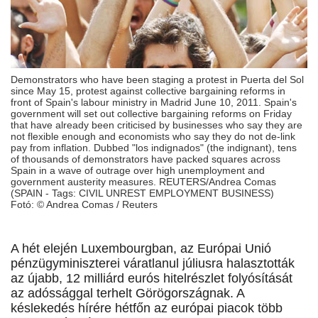
Demonstrators who have been staging a protest in Puerta del Sol
since May 15, protest against collective bargaining reforms in
front of Spain's labour ministry in Madrid June 10, 2011. Spain's
government will set out collective bargaining reforms on Friday
that have already been criticised by businesses who say they are
not flexible enough and economists who say they do not de-link
pay from inflation. Dubbed "los indignados" (the indignant), tens
of thousands of demonstrators have packed squares across
Spain in a wave of outrage over high unemployment and
government austerity measures. REUTERS/Andrea Comas
(SPAIN - Tags: CIVIL UNREST EMPLOYMENT BUSINESS)
Fotó: © Andrea Comas / Reuters
A hét elején Luxembourgban, az Európai Unió
pénzügyminiszterei váratlanul júliusra halasztották
az újabb, 12 milliárd eurós hitelrészlet folyósítását
az adóssággal terhelt Görögországnak. A
késlekedés hírére hétfőn az európai piacok több