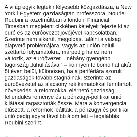
A világ egyik legtekintélyesebb közgazdásza, a New
York-i Egyetem gazdaságtan-professzora, Nouriel
Roubini a közelmúltban a londoni Financial
Timesban megjelent cikkében kételyeit fejezte ki az
euró és az euróövezet jövőjével kapcsolatban.
Szerinte nem sikerült megoldást találni a válság
alapvető problémájára, vagyis az unión belüli
széttartó folyamatokra, márpedig ha ez nem
változik, az euróövezet – néhány gyengébb
tagország „kihullásával” – könnyen felbomolhat akár
öt éven belül, különösen, ha a perifériára szorult
gazdaságok tovább stagnálnak. Szerinte az
euróövezetet az alacsony reálkamatokkal fenntartott
növekedés, a reformokkal elérhető gazdasági
fellendülés reménye és a pénzügyi-politikai unió
kilátásai ragasztották össze. Mára a konvergencia
elúszott, a reformok leálltak, a pénzügyi és politikai
unió pedig egyre távolibb álom lett – legalábbis
Roubini szerint.