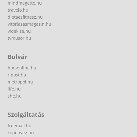
mindmegette.hu
travelo.hu
dietaesfitnesz.hu
vitorlazasmagazin.hu
videkize.hu
tvmusor.hu
Bulvár
borsonline.hu
ripost.hu
metropol.hu
life.hu
she.hu
Szolgáltatás
freemail.hu
koponyeg.hu