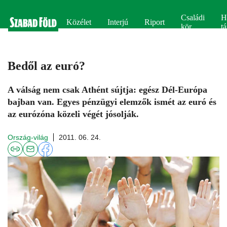
Családi
H
Közélet
Interjú
Riport
kör
tá
Bedől az euró?
A válság nem csak Athént sújtja: egész Dél-Európa
bajban van. Egyes pénzügyi elemzők ismét az euró és
az eurózóna közeli végét jósolják.
Ország-világ
2011. 06. 24.