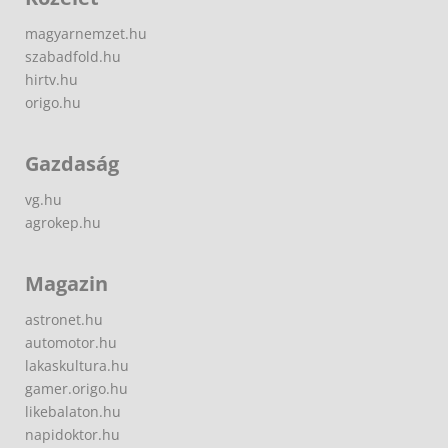
magyarnemzet.hu
szabadfold.hu
hirtv.hu
origo.hu
Gazdaság
vg.hu
agrokep.hu
Magazin
astronet.hu
automotor.hu
lakaskultura.hu
gamer.origo.hu
likebalaton.hu
napidoktor.hu