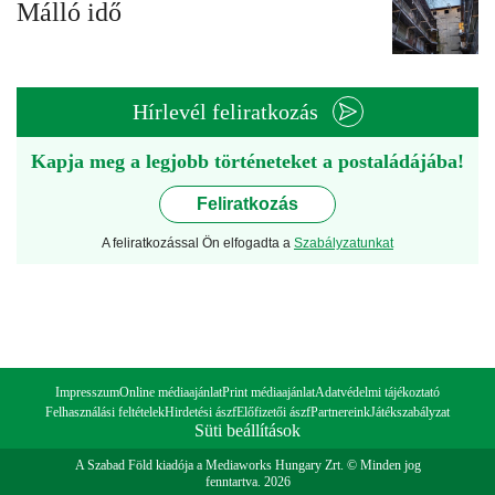
Málló idő
Hírlevél feliratkozás
Kapja meg a legjobb történeteket a postaládájába!
Feliratkozás
A feliratkozással Ön elfogadta a
Szabályzatunkat
Impresszum
Online médiaajánlat
Print médiaajánlat
Adatvédelmi tájékoztató
Felhasználási feltételek
Hirdetési ászf
Előfizetői ászf
Partnereink
Játékszabályzat
Süti beállítások
A Szabad Föld kiadója a Mediaworks Hungary Zrt. © Minden jog
fenntartva. 2026