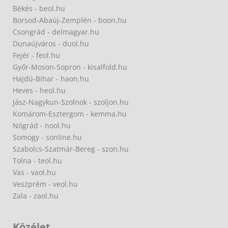
Békés - beol.hu
Borsod-Abaúj-Zemplén - boon.hu
Csongrád - delmagyar.hu
Dunaújváros - duol.hu
Fejér - feol.hu
Győr-Moson-Sopron - kisalfold.hu
Hajdú-Bihar - haon.hu
Heves - heol.hu
Jász-Nagykun-Szolnok - szoljon.hu
Komárom-Esztergom - kemma.hu
Nógrád - nool.hu
Somogy - sonline.hu
Szabolcs-Szatmár-Bereg - szon.hu
Tolna - teol.hu
Vas - vaol.hu
Veszprém - veol.hu
Zala - zaol.hu
Közélet