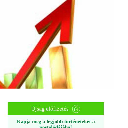
Újság előfizetés
Kapja meg a legjobb történeteket a
postaládájába!