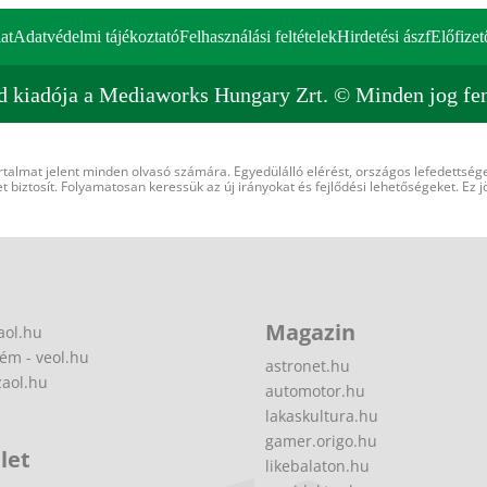
at
Adatvédelmi tájékoztató
Felhasználási feltételek
Hirdetési ászf
Előfizet
d kiadója a Mediaworks Hungary Zrt. © Minden jog fen
rtalmat jelent minden olvasó számára. Egyedülálló elérést, országos lefedettsége
 biztosít. Folyamatosan keressük az új irányokat és fejlődési lehetőségeket. Ez j
Magazin
aol.hu
ém - veol.hu
astronet.hu
zaol.hu
automotor.hu
lakaskultura.hu
gamer.origo.hu
let
likebalaton.hu