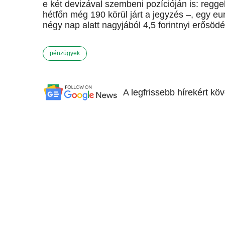
e két devizával szembeni pozícióján is: regge
hétfőn még 190 körül járt a jegyzés –, egy eur
négy nap alatt nagyjából 4,5 forintnyi erősödés
pénzügyek
A legfrissebb hírekért kö