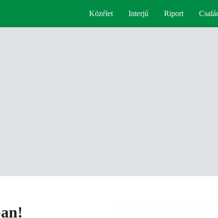
Közélet
Interjú
Riport
Csalá
ban!