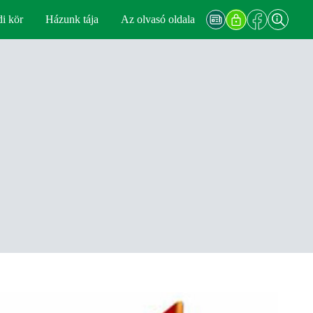
di kör
Házunk tája
Az olvasó oldala