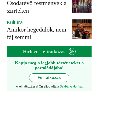
Csodatévő festmények a
szirteken
Kultúra
Amikor hegedülök, nem
fáj semmi
Hírlevél feliratkozás
Kapja meg a legjobb történeteket a
postaládájába!
Feliratkozás
A feliratkozással Ön elfogadta a
Szabályzatunkat