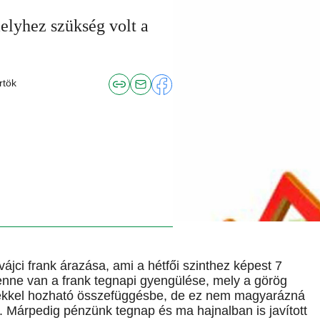
elyhez szükség volt a
rtök
svájci frank árazása, ami a hétfői szinthez képest 7
benne van a frank tegnapi gyengülése, mely a görög
sekkel hozható összefüggésbe, de ez nem magyarázná
t. Márpedig pénzünk tegnap és ma hajnalban is javított