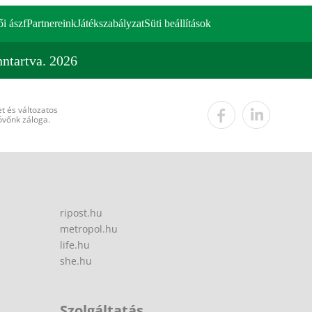
ői ászf
Partnereink
Játékszabályzat
Süti beállítások
ntartva. 2026
t és változatos
övőnk záloga.
ripost.hu
metropol.hu
life.hu
she.hu
Szolgáltatás