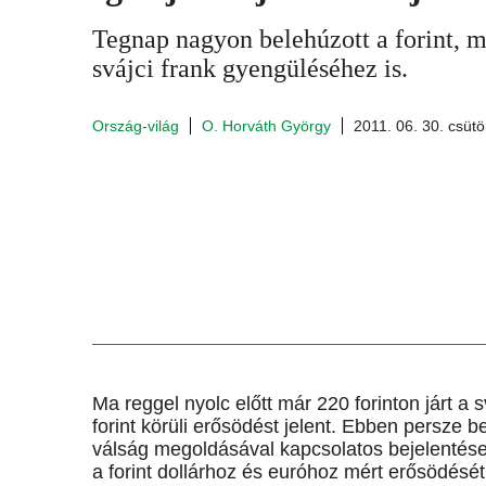
Tegnap nagyon belehúzott a forint, m
svájci frank gyengüléséhez is.
Ország-világ
O. Horváth György
2011. 06. 30. csütö
Ma reggel nyolc előtt már 220 forinton járt a 
forint körüli erősödést jelent. Ebben persze 
válság megoldásával kapcsolatos bejelenté
a forint dollárhoz és euróhoz mért erősödésé