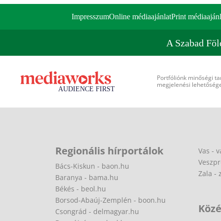
Impresszum
Online médiaajánlat
Print médiaajánl
A Szabad Föl
Portfóliónk minőségi ta
megjelenési lehetőséget
Regionális hírportálok
Vas - v
Veszpr
Bács-Kiskun - baon.hu
Zala - 
Baranya - bama.hu
Békés - beol.hu
Borsod-Abaúj-Zemplén - boon.hu
Közé
Csongrád - delmagyar.hu