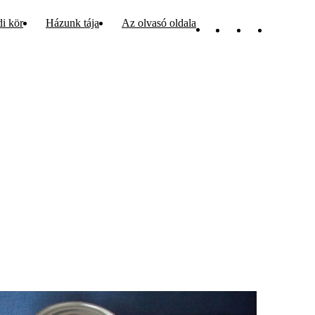
di kör
Házunk tája
Az olvasó oldala