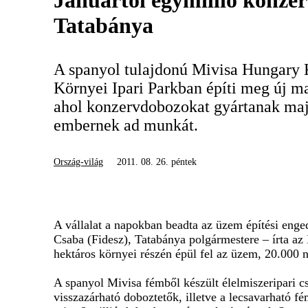
Januártól egymillió konze
Tatabánya
A spanyol tulajdonú Mivisa Hungary K
Környei Ipari Parkban építi meg új m
ahol konzervdobozokat gyártanak maj
embernek ad munkát.
Ország-világ
2011. 08. 26. péntek
A vállalat a napokban beadta az üzem építési enged
Csaba (Fidesz), Tatabánya polgármestere – írta az 
hektáros környei részén épül fel az üzem, 20.000 
A spanyol Mivisa fémből készült élelmiszeripari c
visszazárható doboztetők, illetve a lecsavarható f