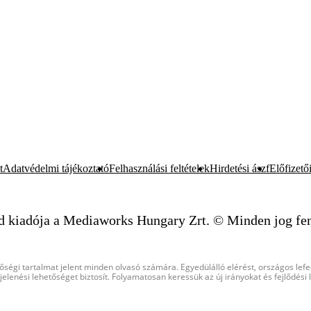
t
Adatvédelmi tájékoztató
Felhasználási feltételek
Hirdetési ászf
Előfizetői
d kiadója a Mediaworks Hungary Zrt. © Minden jog fen
őségi tartalmat jelent minden olvasó számára. Egyedülálló elérést, országos lef
elenési lehetőséget biztosít. Folyamatosan keressük az új irányokat és fejlődési