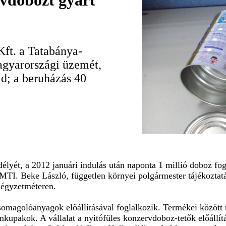
rvdobozt gyárt
ft. a Tatabánya-
agyarországi üzemét,
d; a beruházás 40
élyét, a 2012 januári indulás után naponta 1 millió doboz fo
MTI. Beke László, független környei polgármester tájékoztatá
négyzetméteren.
somagolóanyagok előállításával foglalkozik. Termékei között 
émkupakok. A vállalat a nyitófüles konzervdoboz-tetők előállí