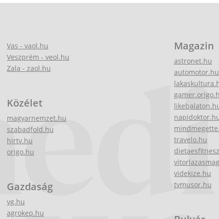
Magazin
Vas - vaol.hu
Veszprém - veol.hu
astronet.hu
Zala - zaol.hu
automotor.hu
lakaskultura.
gamer.origo.
Közélet
likebalaton.h
napidoktor.h
magyarnemzet.hu
mindmegette
szabadfold.hu
travelo.hu
hirtv.hu
dietaesfitnes
origo.hu
vitorlazasma
videkize.hu
Gazdaság
tvmusor.hu
vg.hu
agrokep.hu