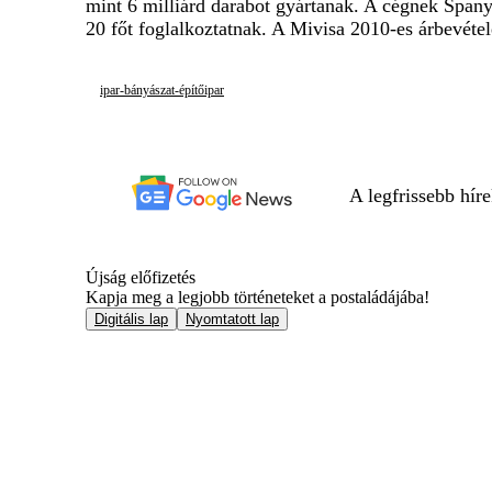
mint 6 milliárd darabot gyártanak. A cégnek Spa
20 főt foglalkoztatnak. A Mivisa 2010-es árbevétel
ipar-bányászat-építőipar
A legfrissebb hír
Újság előfizetés
Kapja meg a legjobb történeteket a postaládájába!
Digitális lap
Nyomtatott lap