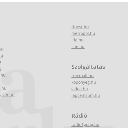
ripost.hu
metropol.hu
life.hu
she.hu
hu
hu
u
Szolgáltatás
u
.hu
freemail.hu
koponyeg.hu
z.hu
videa.hu
gazin.hu
lapcentrum.hu
Rádió
radio1gong.hu