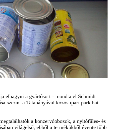
gja elhagyni a gyártósort - mondta el Schmidt
sa szerint a Tatabányával közös ipari park hat
megtalálhatók a konzervdobozok, a nyitófüles- és
tásában világelső, ebből a termékükből évente több