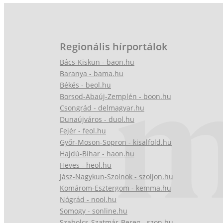
Regionális hírportálok
Bács-Kiskun - baon.hu
Baranya - bama.hu
Békés - beol.hu
Borsod-Abaúj-Zemplén - boon.hu
Csongrád - delmagyar.hu
Dunaújváros - duol.hu
Fejér - feol.hu
Győr-Moson-Sopron - kisalfold.hu
Hajdú-Bihar - haon.hu
Heves - heol.hu
Jász-Nagykun-Szolnok - szoljon.hu
Komárom-Esztergom - kemma.hu
Nógrád - nool.hu
Somogy - sonline.hu
Szabolcs-Szatmár-Bereg - szon.hu