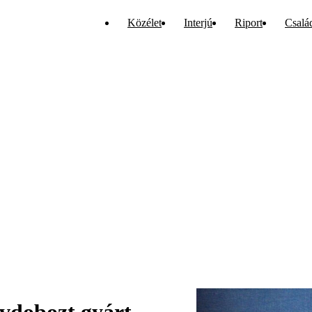
Közélet
Interjú
Riport
Csalá