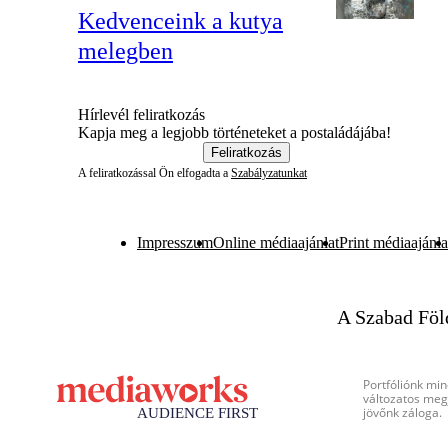
Kedvenceink a kutya
melegben
Hírlevél feliratkozás
Kapja meg a legjobb történeteket a postaládájába!
Feliratkozás
A feliratkozással Ön elfogadta a
Szabályzatunkat
Impresszum
Online médiaajánlat
Print médiaajánla
A Szabad Föl
Portfóliónk min
változatos megj
jövőnk záloga.