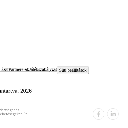
 ászf
Partnereink
Játékszabályzat
Süti beállítások
ntartva. 2026
edettséget és
 lehetőségeket. Ez