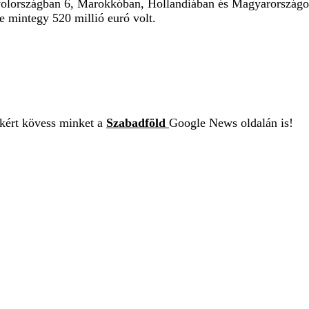
nyolországban 6, Marokkóban, Hollandiában és Magyarország
e mintegy 520 millió euró volt.
ekért kövess minket a
Szabadföld
Google News oldalán is!