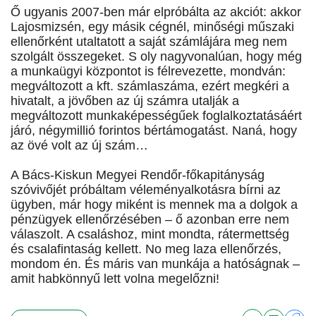
Ő ugyanis 2007-ben már elpróbálta az akciót: akkor
Lajosmizsén, egy másik cégnél, minőségi műszaki
ellenőrként utaltatott a saját számlájára meg nem
szolgált összegeket. S oly nagyvonalúan, hogy még
a munkaügyi központot is félrevezette, mondván:
megváltozott a kft. számlaszáma, ezért megkéri a
hivatalt, a jövőben az új számra utalják a
megváltozott munkaképességűek foglalkoztatásáért
járó, négymillió forintos bértámogatást. Naná, hogy
az övé volt az új szám…
A Bács-Kiskun Megyei Rendőr-főkapitányság
szóvivőjét próbáltam véleményalkotásra bírni az
ügyben, már hogy miként is mennek ma a dolgok a
pénzügyek ellenőrzésében – ő azonban erre nem
válaszolt. A csaláshoz, mint mondta, rátermettség
és csalafintaság kellett. No meg laza ellenőrzés,
mondom én. És máris van munkája a hatóságnak –
amit habkönnyű lett volna megelőzni!