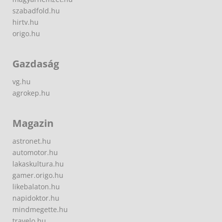
szabadfold.hu
hirtv.hu
origo.hu
Gazdaság
vg.hu
agrokep.hu
Magazin
astronet.hu
automotor.hu
lakaskultura.hu
gamer.origo.hu
likebalaton.hu
napidoktor.hu
mindmegette.hu
travelo.hu