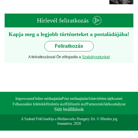
Hírlevél feliratkozás
Kapja meg a legjobb történeteket a postaládájába!
Feliratkozás
A feliratkozással Ön elfogadta a
Szabályzatunkat
Impresszum
Online médiaajánlat
Print médiaajánlat
Adatvédelmi tájékoztató
Felhasználási feltételek
Hirdetési ászf
Előfizetői ászf
Partnereink
Játékszabályzat
Süti beállítások
A Szabad Föld kiadója a Mediaworks Hungary Zrt. © Minden jog
fenntartva. 2026