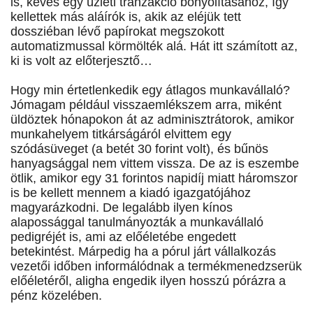
is, kevés egy üzleti tranzakció bonyolításához, így
kellettek más aláírók is, akik az eléjük tett
dossziéban lévő papírokat megszokott
automatizmussal körmölték alá. Hát itt számított az,
ki is volt az előterjesztő…
Hogy min értetlenkedik egy átlagos munkavállaló?
Jómagam például visszaemlékszem arra, miként
üldöztek hónapokon át az adminisztrátorok, amikor
munkahelyem titkárságáról elvittem egy
szódásüveget (a betét 30 forint volt), és bűnös
hanyagsággal nem vittem vissza. De az is eszembe
ötlik, amikor egy 31 forintos napidíj miatt háromszor
is be kellett mennem a kiadó igazgatójához
magyarázkodni. De legalább ilyen kínos
alapossággal tanulmányozták a munkavállaló
pedigréjét is, ami az előéletébe engedett
betekintést. Márpedig ha a pórul járt vállalkozás
vezetői időben informálódnak a termékmenedzserük
előéletéről, aligha engedik ilyen hosszú pórázra a
pénz közelében.