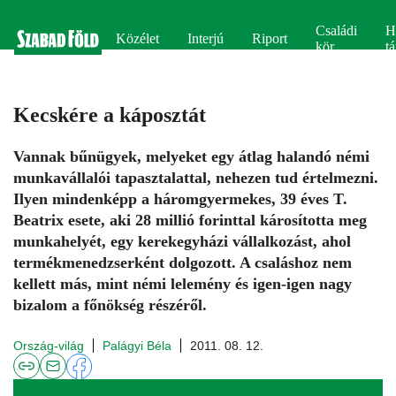
Családi
H
Közélet
Interjú
Riport
kör
tá
Kecskére a káposztát
Vannak bűnügyek, melyeket egy átlag halandó némi
munkavállalói tapasztalattal, nehezen tud értelmezni.
Ilyen mindenképp a háromgyermekes, 39 éves T.
Beatrix esete, aki 28 millió forinttal károsította meg
munkahelyét, egy kerekegyházi vállalkozást, ahol
termékmenedzserként dolgozott. A csaláshoz nem
kellett más, mint némi lelemény és igen-igen nagy
bizalom a főnökség részéről.
Ország-világ
Palágyi Béla
2011. 08. 12.