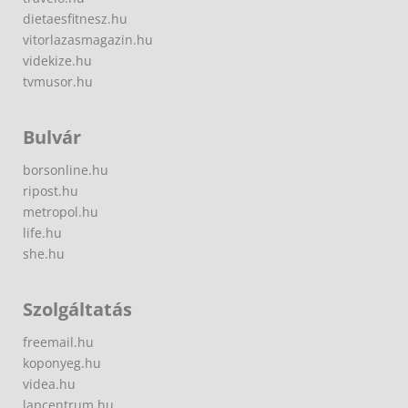
dietaesfitnesz.hu
vitorlazasmagazin.hu
videkize.hu
tvmusor.hu
Bulvár
borsonline.hu
ripost.hu
metropol.hu
life.hu
she.hu
Szolgáltatás
freemail.hu
koponyeg.hu
videa.hu
lapcentrum.hu