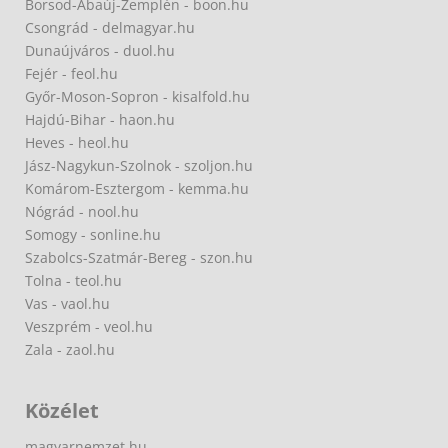
Borsod-Abaúj-Zemplén - boon.hu
Csongrád - delmagyar.hu
Dunaújváros - duol.hu
Fejér - feol.hu
Győr-Moson-Sopron - kisalfold.hu
Hajdú-Bihar - haon.hu
Heves - heol.hu
Jász-Nagykun-Szolnok - szoljon.hu
Komárom-Esztergom - kemma.hu
Nógrád - nool.hu
Somogy - sonline.hu
Szabolcs-Szatmár-Bereg - szon.hu
Tolna - teol.hu
Vas - vaol.hu
Veszprém - veol.hu
Zala - zaol.hu
Közélet
magyarnemzet.hu