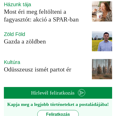
Házunk tája
Most éri meg feltölteni a
fagyasztót: akció a SPAR-ban
Zöld Föld
Gazda a zöldben
Kultúra
Odüsszeusz ismét partot ér
Hírlevél feliratkozás
Kapja meg a legjobb történeteket a postaládájába!
Feliratkozás