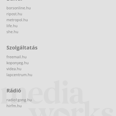
borsonline.hu
ripost.hu
metropol.hu
life.hu
she.hu
Szolgáltatás
freemail.hu
koponyeg.hu
videa.hu
lapcentrum.hu
Rádió
radio1gong.hu
hirfm.hu