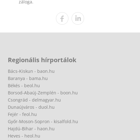
záloga.
Regionális hírportálok
Bács-Kiskun - baon.hu
Baranya - bama.hu
Békés - beol.hu
Borsod-Abaúj-Zemplén - boon.hu
Csongrád - delmagyar.hu
Dunaújváros - duol.hu
Fejér - feol.hu
Győr-Moson-Sopron - kisalfold.hu
Hajdú-Bihar - haon.hu
Heves - heol.hu