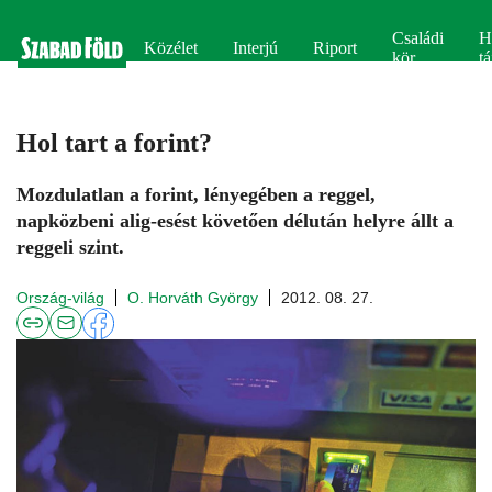
Családi
H
Közélet
Interjú
Riport
kör
tá
Hol tart a forint?
Mozdulatlan a forint, lényegében a reggel,
napközbeni alig-esést követően délután helyre állt a
reggeli szint.
Ország-világ
O. Horváth György
2012. 08. 27.