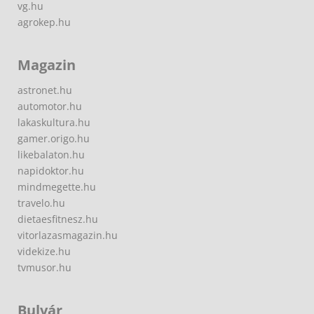
vg.hu
agrokep.hu
Magazin
astronet.hu
automotor.hu
lakaskultura.hu
gamer.origo.hu
likebalaton.hu
napidoktor.hu
mindmegette.hu
travelo.hu
dietaesfitnesz.hu
vitorlazasmagazin.hu
videkize.hu
tvmusor.hu
Bulvár