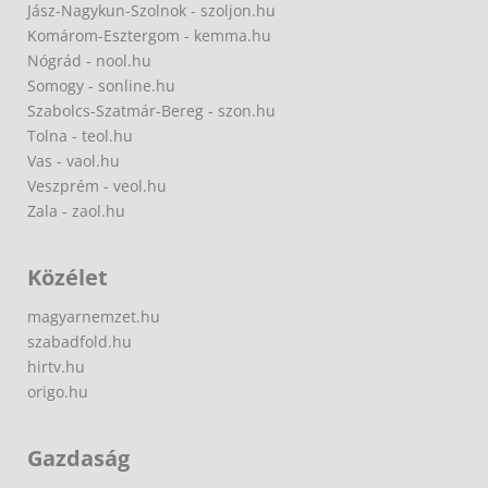
Jász-Nagykun-Szolnok - szoljon.hu
Komárom-Esztergom - kemma.hu
Nógrád - nool.hu
Somogy - sonline.hu
Szabolcs-Szatmár-Bereg - szon.hu
Tolna - teol.hu
Vas - vaol.hu
Veszprém - veol.hu
Zala - zaol.hu
Közélet
magyarnemzet.hu
szabadfold.hu
hirtv.hu
origo.hu
Gazdaság