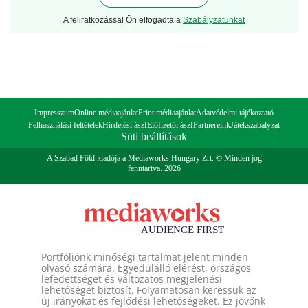
A feliratkozással Ön elfogadta a
Szabályzatunkat
Impresszum
Online médiaajánlat
Print médiaajánlat
Adatvédelmi tájékoztató
Felhasználási feltételek
Hirdetési ászf
Előfizetői ászf
Partnereink
Játékszabályzat
Süti beállítások
A Szabad Föld kiadója a Mediaworks Hungary Zrt. © Minden jog
fenntartva. 2026
Portfóliónk minőségi tartalmat jelent minden
olvasó számára. Egyedülálló elérést, országos
lefedettséget és változatos megjelenési
lehetőséget biztosít. Folyamatosan keressük az
új irányokat és fejlődési lehetőségeket. Ez jövőnk