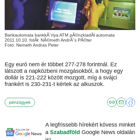
Bankautomata bankkĂˇrtya ATM pĂ©nzkiadĂł automata
2011.10.10. fotĂł: NĂ©meth AndrĂˇs PĂ©ter
Fotó: Nemeth Andras Peter
Egy euró nem ér többet 277-278 forintnál. Ez
látszott a napközbeni mozgásokból, a hogy egy
dollár is 221-222 között mozgott, míg a svájci
frankért is 230-231-t kértek az alkuszok.
pénzügyek
A legfrissebb hírekért kövess minket
a
Szabadföld
Google News oldalán
is!