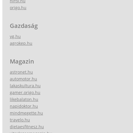
hirtv.hu
origo.hu
Gazdaság
vg.hu
agrokep.hu
Magazin
astronet.hu
automotor.hu
lakaskultura.hu
gamer.origo.hu
likebalaton.hu
napidoktor.hu
mindmegette.hu
travelo.hu
dietaesfitnesz.hu