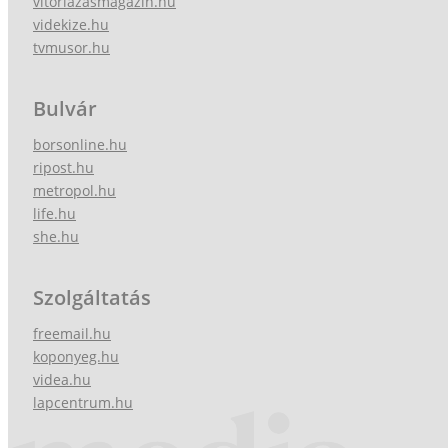
vitorlazasmagazin.hu
videkize.hu
tvmusor.hu
Bulvár
borsonline.hu
ripost.hu
metropol.hu
life.hu
she.hu
Szolgáltatás
freemail.hu
koponyeg.hu
videa.hu
lapcentrum.hu