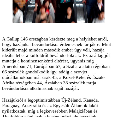
A Gallup 146 országban kérdezte meg a helyieket arról,
hogy hazájukat bevándorlásra érdemesnek tartják-e. Mint
kiderült majd minden második ember úgy véli, hazája
ideális lehet a külföldről bevándorlóknak. Ez az átlag jól
mutatja a kontinensenkénti eltérést, ugyanis míg
Amerikában 71, Európában 67, a Szahara alatti régióban
66 százalék gondolkodik így, addig a szovjet
utódállamokban már csak 45, a Közel-Kelet és Észak-
Afrika térségében 44, Ázsiában 33 százalék tartja
bevándorlásra alkalmasnak saját hazáját.
Hazájukról a legoptimistábban Új-Zéland, Kanada,
Paraguay, Ausztrália és az Egyesült Államok lakói
nyilatkoztak, míg a legkevesebben Malajziában és
Thaiföldön ajánlanák a bevándorlást, de hozzájuk