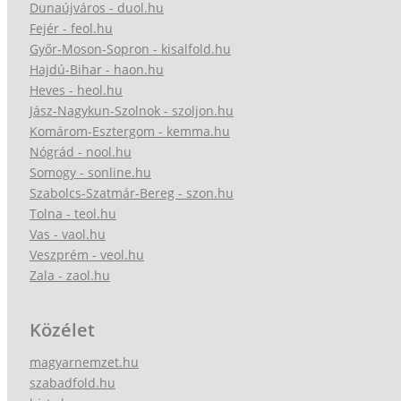
Dunaújváros - duol.hu
Fejér - feol.hu
Győr-Moson-Sopron - kisalfold.hu
Hajdú-Bihar - haon.hu
Heves - heol.hu
Jász-Nagykun-Szolnok - szoljon.hu
Komárom-Esztergom - kemma.hu
Nógrád - nool.hu
Somogy - sonline.hu
Szabolcs-Szatmár-Bereg - szon.hu
Tolna - teol.hu
Vas - vaol.hu
Veszprém - veol.hu
Zala - zaol.hu
Közélet
magyarnemzet.hu
szabadfold.hu