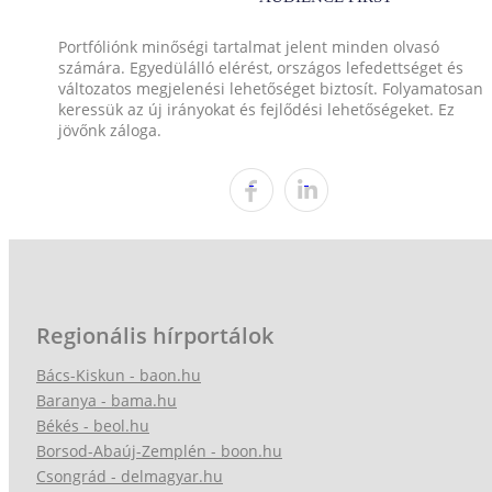
Portfóliónk minőségi tartalmat jelent minden olvasó
számára. Egyedülálló elérést, országos lefedettséget és
változatos megjelenési lehetőséget biztosít. Folyamatosan
keressük az új irányokat és fejlődési lehetőségeket. Ez
jövőnk záloga.
Regionális hírportálok
Bács-Kiskun - baon.hu
Baranya - bama.hu
Békés - beol.hu
Borsod-Abaúj-Zemplén - boon.hu
Csongrád - delmagyar.hu