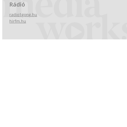
Rádió
radio1gong.hu
hirfm.hu