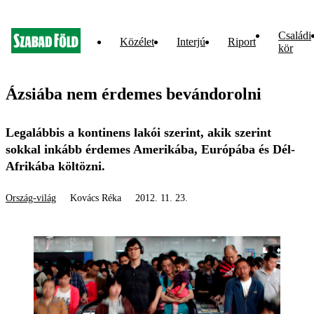
Családi
Közélet
Interjú
Riport
kör
Ázsiába nem érdemes bevándorolni
Legalábbis a kontinens lakói szerint, akik szerint
sokkal inkább érdemes Amerikába, Európába és Dél-
Afrikába költözni.
Ország-világ
Kovács Réka
2012. 11. 23.