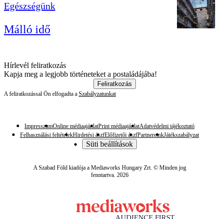
Egészségünk
Málló idő
Hírlevél feliratkozás
Kapja meg a legjobb történeteket a postaládájába!
Feliratkozás
A feliratkozással Ön elfogadta a
Szabályzatunkat
Impresszum
Online médiaajánlat
Print médiaajánlat
Adatvédelmi tájékoztató
Felhasználási feltételek
Hirdetési ászf
Előfizetői ászf
Partnereink
Játékszabályzat
Süti beállítások
A Szabad Föld kiadója a Mediaworks Hungary Zrt. © Minden jog
fenntartva. 2026