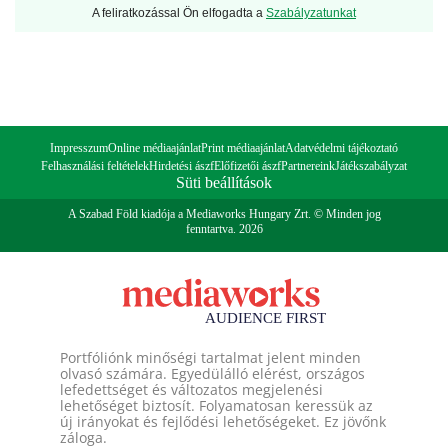
A feliratkozással Ön elfogadta a
Szabályzatunkat
Impresszum
Online médiaajánlat
Print médiaajánlat
Adatvédelmi tájékoztató
Felhasználási feltételek
Hirdetési ászf
Előfizetői ászf
Partnereink
Játékszabályzat
Süti beállítások
A Szabad Föld kiadója a Mediaworks Hungary Zrt. © Minden jog
fenntartva. 2026
Portfóliónk minőségi tartalmat jelent minden
olvasó számára. Egyedülálló elérést, országos
lefedettséget és változatos megjelenési
lehetőséget biztosít. Folyamatosan keressük az
új irányokat és fejlődési lehetőségeket. Ez jövőnk
záloga.