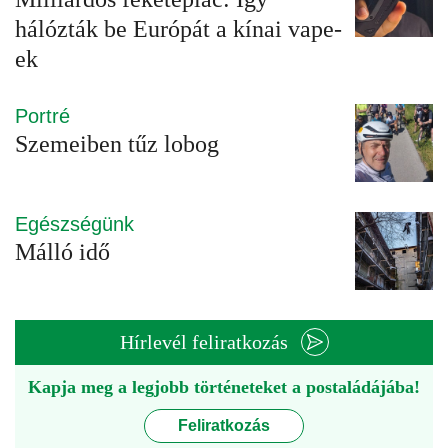
hálózták be Európát a kínai vape-
ek
Portré
Szemeiben tűz lobog
Egészségünk
Málló idő
Hírlevél feliratkozás
Kapja meg a legjobb történeteket a postaládájába!
Feliratkozás