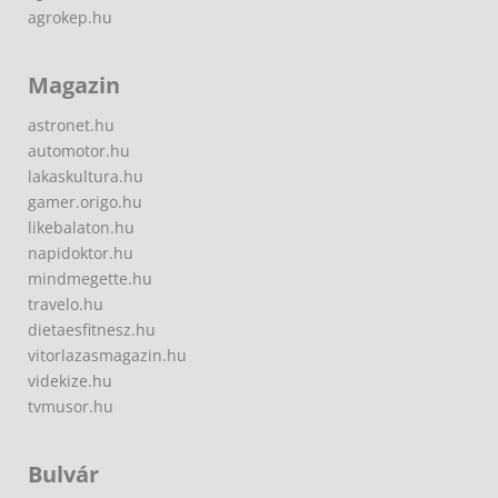
agrokep.hu
Magazin
astronet.hu
automotor.hu
lakaskultura.hu
gamer.origo.hu
likebalaton.hu
napidoktor.hu
mindmegette.hu
travelo.hu
dietaesfitnesz.hu
vitorlazasmagazin.hu
videkize.hu
tvmusor.hu
Bulvár