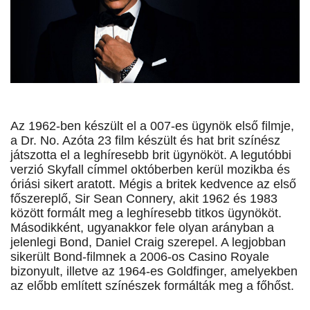
Az 1962-ben készült el a 007-es ügynök első filmje,
a Dr. No. Azóta 23 film készült és hat brit színész
játszotta el a leghíresebb brit ügynököt. A legutóbbi
verzió Skyfall címmel októberben kerül mozikba és
óriási sikert aratott. Mégis a britek kedvence az első
főszereplő, Sir Sean Connery, akit 1962 és 1983
között formált meg a leghíresebb titkos ügynököt.
Másodikként, ugyanakkor fele olyan arányban a
jelenlegi Bond, Daniel Craig szerepel. A legjobban
sikerült Bond-filmnek a 2006-os Casino Royale
bizonyult, illetve az 1964-es Goldfinger, amelyekben
az előbb említett színészek formálták meg a főhőst.