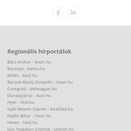
Regionális hírportálok
Bács-Kiskun - baon.hu
Baranya - bama.hu
Békés - beol.hu
Borsod-Abaúj-Zemplén - boon.hu
Csongrád - delmagyar.hu
Dunaújváros - duol.hu
Fejér - feol.hu
Győr-Moson-Sopron - kisalfold.hu
Hajdú-Bihar - haon.hu
Heves - heol.hu
Jász-Nagykun-Szolnok - szoljon.hu