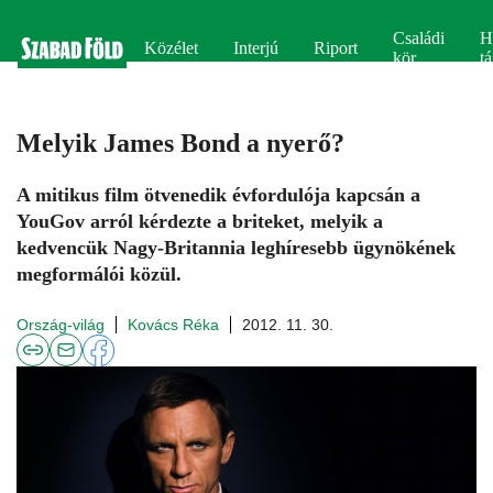
Családi
H
Közélet
Interjú
Riport
kör
tá
Melyik James Bond a nyerő?
A mitikus film ötvenedik évfordulója kapcsán a
YouGov arról kérdezte a briteket, melyik a
kedvencük Nagy-Britannia leghíresebb ügynökének
megformálói közül.
Ország-világ
Kovács Réka
2012. 11. 30.