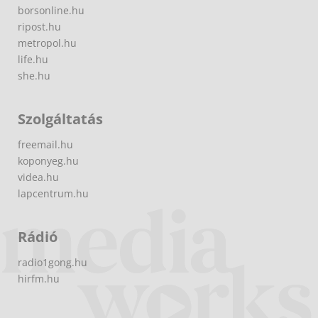
borsonline.hu
ripost.hu
metropol.hu
life.hu
she.hu
Szolgáltatás
freemail.hu
koponyeg.hu
videa.hu
lapcentrum.hu
Rádió
radio1gong.hu
hirfm.hu