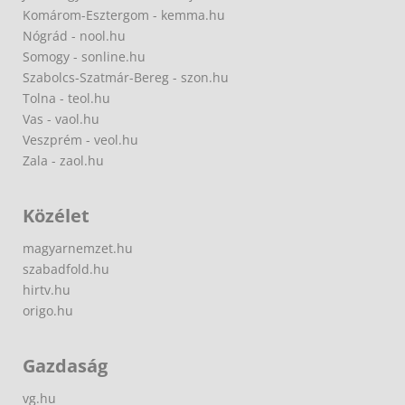
Komárom-Esztergom - kemma.hu
Nógrád - nool.hu
Somogy - sonline.hu
Szabolcs-Szatmár-Bereg - szon.hu
Tolna - teol.hu
Vas - vaol.hu
Veszprém - veol.hu
Zala - zaol.hu
Közélet
magyarnemzet.hu
szabadfold.hu
hirtv.hu
origo.hu
Gazdaság
vg.hu