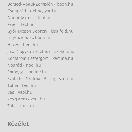
Borsod-Abaúj-Zemplén - boon.hu
Csongrád - delmagyar.hu
Dunaújváros - duol.hu
Fejér - feol.hu
Győr-Moson-Sopron - kisalfold.hu
Hajdú-Bihar - haon.hu
Heves - heol.hu
Jász-Nagykun-Szolnok - szoljon.hu
Komárom-Esztergom - kemma.hu
Nógrád - nool.hu
Somogy - sonline.hu
Szabolcs-Szatmár-Bereg - szon.hu
Tolna - teol.hu
Vas - vaol.hu
Veszprém - veol.hu
Zala - zaol.hu
Közélet