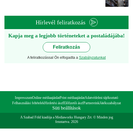
Hírlevél feliratkozás
Kapja meg a legjobb történeteket a postaládájába!
Feliratkozás
A feliratkozással Ön elfogadta a
Szabályzatunkat
Impresszum
Online médiaajánlat
Print médiaajánlat
Adatvédelmi tájékoztató
Felhasználási feltételek
Hirdetési ászf
Előfizetői ászf
Partnereink
Játékszabályzat
Süti beállítások
A Szabad Föld kiadója a Mediaworks Hungary Zrt. © Minden jog
fenntartva. 2026