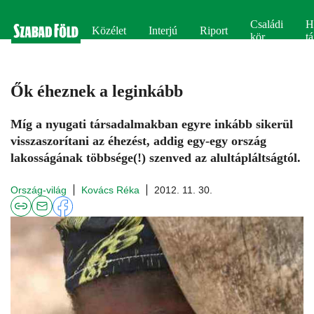
Családi
H
Közélet
Interjú
Riport
kör
tá
Ők éheznek a leginkább
Míg a nyugati társadalmakban egyre inkább sikerül
visszaszorítani az éhezést, addig egy-egy ország
lakosságának többsége(!) szenved az alultápláltságtól.
Ország-világ
Kovács Réka
2012. 11. 30.