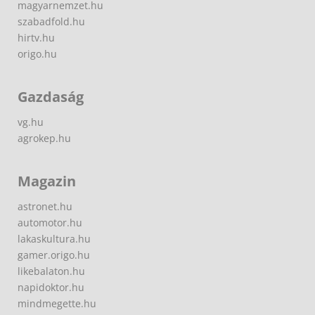
magyarnemzet.hu
szabadfold.hu
hirtv.hu
origo.hu
Gazdaság
vg.hu
agrokep.hu
Magazin
astronet.hu
automotor.hu
lakaskultura.hu
gamer.origo.hu
likebalaton.hu
napidoktor.hu
mindmegette.hu