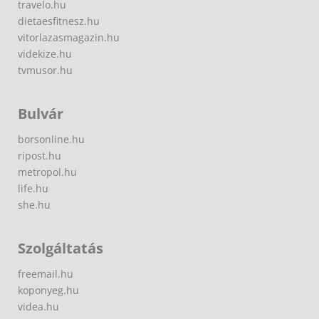
travelo.hu
dietaesfitnesz.hu
vitorlazasmagazin.hu
videkize.hu
tvmusor.hu
Bulvár
borsonline.hu
ripost.hu
metropol.hu
life.hu
she.hu
Szolgáltatás
freemail.hu
koponyeg.hu
videa.hu