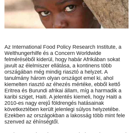
Az International Food Policy Research Institute, a
Welthungerhilfe és a Concern Worldwide
felméréséből kiderül, hogy habár Afrikában sokat
javult az élelmiszer ellátása, a kontinens több
országában még mindig riasztó a helyzet. A
tanulmány három olyan országot emel ki, ahol
kiemelten riasztó az éhezés mértéke, ebből kettő
Eritrea és Burundi afrikai állam, míg a harmadik a
karibi sziget, Haiti. A jelentés kiemeli, hogy Haiti a
2010-es nagy erejű földrengés hatásainak
következtében került jelenlegi súlyos helyzetébe.
Ezekben az országokban a lakosság több mint fele
szenved az éhínségtől.