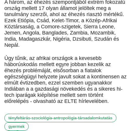
A három, az éhezés szempontjából extrém fokozatú
ország mellett 17 olyan államot jelöltek meg a
tanulmány szerzői, ahol az éhezés riasztó mértékű.
Ezek Etiópia, Csád, Kelet-Timor, a Közép-Afrikai
Köztársaság, a Comore-szigetek, Sierra Leone,
Jemen, Angola, Banglades, Zambia, Mozambik,
India, Madagaszkár, Nigéria, Dzsibuti, Szudán és
Nepál.
Úgy tűnik, az afrikai országok a kevesebb
háborúskodás mellett egyre jobban kezelik az
éhezés problémáját, elsősorban a fiatalok
egészségügyi helyzete javult sokat a kontinensen az
elmúlt évtizedben, ezzel szemben ugyanakkor
Indiában a a gazdasági növekedés és a sikeres hi-
tech iparágak kiépítése mellett sem történt
előrelépés - olvasható az ELTE hírlevelében.
tényfeltárás-szociológia-antropológia-társadalomkutatás
gyermek