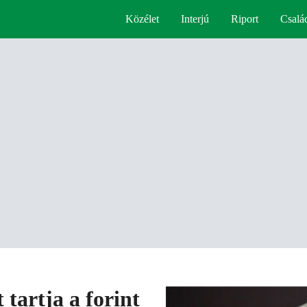
Közélet
Interjú
Riport
Csalá
 tartja a forint