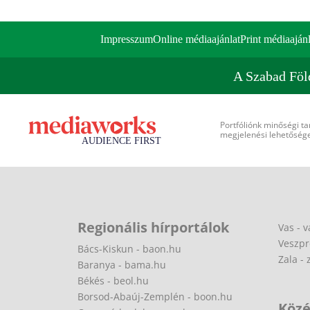
Impresszum
Online médiaajánlat
Print médiaajánl
A Szabad Föl
Portfóliónk minőségi ta
megjelenési lehetőséget
Regionális hírportálok
Vas - v
Veszpr
Bács-Kiskun - baon.hu
Zala - 
Baranya - bama.hu
Békés - beol.hu
Borsod-Abaúj-Zemplén - boon.hu
Közé