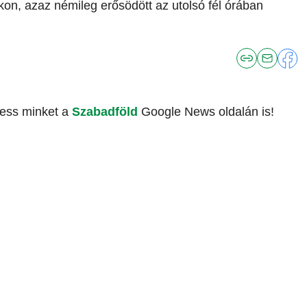
ikon, azaz némileg erősödött az utolsó fél órában
vess minket a
Szabadföld
Google News oldalán is!