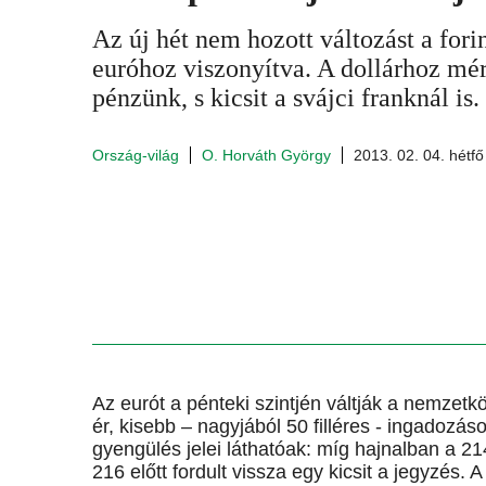
Az új hét nem hozott változást a fori
euróhoz viszonyítva. A dollárhoz mé
pénzünk, s kicsit a svájci franknál is.
Ország-világ
O. Horváth György
2013. 02. 04. hétfő
Az eurót a pénteki szintjén váltják a nemzetk
ér, kisebb – nagyjából 50 filléres - ingadozás
gyengülés jelei láthatóak: míg hajnalban a 214
216 előtt fordult vissza egy kicsit a jegyzés.