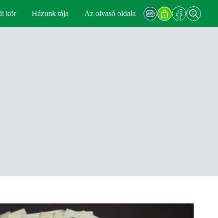
di kör
Házunk tája
Az olvasó oldala