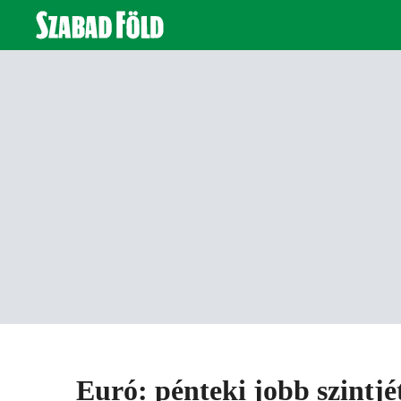
Euró: pénteki jobb szintjét