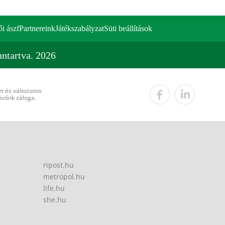
ői ászf
Partnereink
Játékszabályzat
Süti beállítások
ntartva. 2026
t és változatos
övőnk záloga.
ripost.hu
metropol.hu
life.hu
she.hu