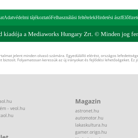
at
Adatvédelmi tájékoztató
Felhasználási feltételek
Hirdetési ászf
Előfizet
d kiadója a Mediaworks Hungary Zrt. © Minden jog fen
rtalmat jelent minden olvasó számára. Egyedülálló elérést, országos lefedettsége
 biztosít. Folyamatosan keressük az új irányokat és fejlődési lehetőségeket. Ez j
Magazin
aol.hu
ém - veol.hu
astronet.hu
zaol.hu
automotor.hu
lakaskultura.hu
gamer.origo.hu
let