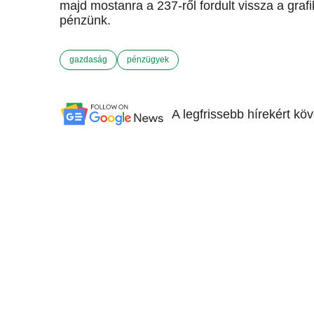
majd mostanra a 237-ről fordult vissza a graf
pénzünk.
gazdaság
pénzügyek
A legfrissebb hírekért kö