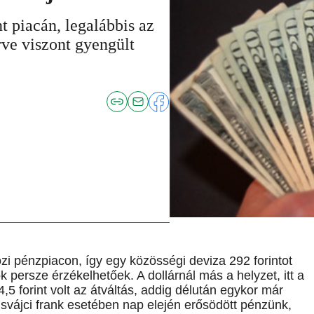
nt piacán, legalábbis az
rve viszont gyengült
özi pénzpiacon, így egy közösségi deviza 292 forintot
ok persze érzékelhetőek. A dollárnál más a helyzet, itt a
,5 forint volt az átváltás, addig délután egykor már
 A svájci frank esetében nap elején erősödött pénzünk,