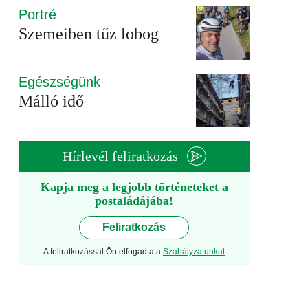
Portré
Szemeiben tűz lobog
Egészségünk
Málló idő
Hírlevél feliratkozás
Kapja meg a legjobb történeteket a
postaládájába!
Feliratkozás
A feliratkozással Ön elfogadta a
Szabályzatunkat