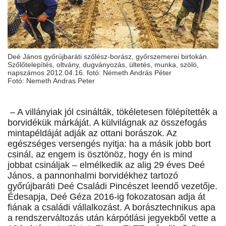
Deé János győrújbaráti szőlész-borász, győrszemerei birtokán.
Szőlőtelepítés, oltvány, dugványozás, ültetés, munka, szölö,
napszámos 2012.04.16. fotó: Németh András Péter
Fotó: Nemeth Andras Peter
– A villányiak jól csinálták, tökéletesen fölépítették a
borvidékük márkáját. A külvilágnak az összefogás
mintapéldáját adják az ottani borászok. Az
egészséges versengés nyitja: ha a másik jobb bort
csinál, az engem is ösztönöz, hogy én is mind
jobbat csináljak – elmélkedik az alig 29 éves Deé
János, a pannonhalmi borvidékhez tartozó
győrújbaráti Deé Családi Pincészet leendő vezetője.
Édesapja, Deé Géza 2016-ig fokozatosan adja át
fiának a családi vállalkozást. A borásztechnikus apa
a rendszerváltozás után kárpótlási jegyekből vette a