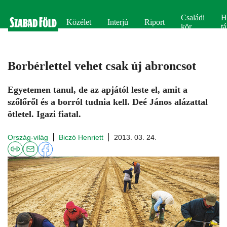
Családi
H
Közélet
Interjú
Riport
kör
tá
Borbérlettel vehet csak új abroncsot
Egyetemen tanul, de az apjától leste el, amit a
szőlőről és a borról tudnia kell. Deé János alázattal
ötletel. Igazi fiatal.
Ország-világ
Biczó Henriett
2013. 03. 24.