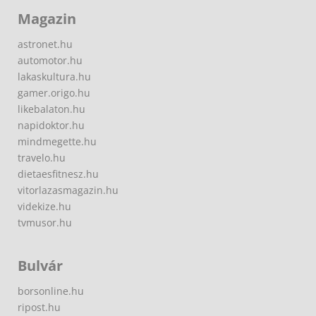
Magazin
astronet.hu
automotor.hu
lakaskultura.hu
gamer.origo.hu
likebalaton.hu
napidoktor.hu
mindmegette.hu
travelo.hu
dietaesfitnesz.hu
vitorlazasmagazin.hu
videkize.hu
tvmusor.hu
Bulvár
borsonline.hu
ripost.hu