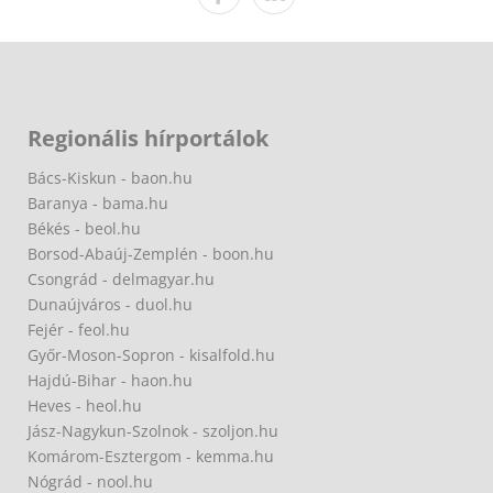
Regionális hírportálok
Bács-Kiskun - baon.hu
Baranya - bama.hu
Békés - beol.hu
Borsod-Abaúj-Zemplén - boon.hu
Csongrád - delmagyar.hu
Dunaújváros - duol.hu
Fejér - feol.hu
Győr-Moson-Sopron - kisalfold.hu
Hajdú-Bihar - haon.hu
Heves - heol.hu
Jász-Nagykun-Szolnok - szoljon.hu
Komárom-Esztergom - kemma.hu
Nógrád - nool.hu