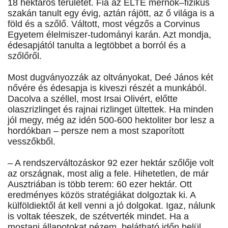
18 hektáros területet. Fia az ELTE mérnök–fizikus
szakán tanult egy évig, aztán rájött, az ő világa is a
föld és a szőlő. Váltott, most végzős a Corvinus
Egyetem élelmiszer-tudományi karán. Azt mondja,
édesapjától tanulta a legtöbbet a borról és a
szőlőről.
Most dugványozzák az oltványokat, Deé János két
nővére és édesapja is kiveszi részét a munkából.
Dacolva a széllel, most Irsai Olivért, előtte
olaszrizlinget és rajnai rizlinget ültettek. Ha minden
jól megy, még az idén 500-600 hektoliter bor lesz a
hordókban – persze nem a most szaporított
vesszőkből.
– A rendszerváltozáskor 92 ezer hektár szőlője volt
az országnak, most alig a fele. Hihetetlen, de már
Ausztriában is több terem: 60 ezer hektár. Ott
eredményes közös stratégiákat dolgoztak ki. A
külföldiektől át kell venni a jó dolgokat. Igaz, nálunk
is voltak téeszek, de szétverték mindet. Ha a
mostani állapotokat nézem, belátható időn belül