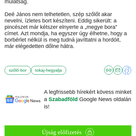
mulatság.
Deé János nem telhetetlen, szép szőlőt akar
nevelni, ízletes bort készíteni. Eddig sikerült: a
pincészet már kétszer elnyerte a „megye bora”
címet. Azt mondja, ha egyszer úgy élhetne, hogy a
borbérlet nélkül is meg tudná javíttatni a hordóit,
már elégedetten dőlne hátra.
szőlő-bor
tokaj-hegyalja
A legfrissebb hírekért kövess minket
a
Szabadföld
Google News oldalán
is!
Újság előfizetés