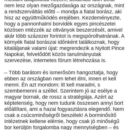
nem lesz olyan mezőgazdasága az országnak, mint
a rendszerváltás előtti – mondja a fiatal borász, aki
hisz az együttműködés erejében. Kezdeményezte,
hogy a pannonhalmi borvidék egyes pincészetei
közösen intézzék az oltványok beszerzését, amivel
akár több százezer forintot is megspórolhatnának. A
környék fiatal borászai időnként találkoznak, hogy
kitaláljanak valami újat: megrendezik a Nyitott Pince
Napokat, felvetődött közös tanulmányutak
szervezése, internetes fórum létrehozása is.
– Több barátom és ismerősöm hangoztatja, hogy
ebben az országban nem lehet élni, innen el kell
menni. Én azt mondom: itt kell maradni, s
szembemenni a széllel. Szerintem jó az esélye a
magyar bornak, de rossz a stratégiája. Azért az
képtelenség, hogy nem tudunk összesen annyi bort
előállítani, ami a hazai fogyasztásra elegendő. Nem
csak a csúcsminőségről beszélek! A borminősítő
intézetnek kellene elérnie, hogy csak jó minőségű
bor kerüljön forgalomba nagy mennyiségben – és