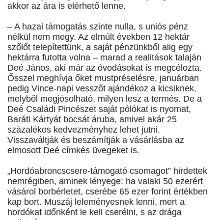
akkor az ára is elérhető lenne.
– A hazai támogatás szinte nulla, s uniós pénz
nélkül nem megy. Az elmúlt években 12 hektár
szőlőt telepítettünk, a saját pénzünkből alig egy
hektárra futotta volna – marad a realitások talaján
Deé János, aki már az óvodásokat is megcélozta.
Ősszel meghívja őket mustpréselésre, januárban
pedig Vince-napi vesszőt ajándékoz a kicsiknek,
melyből megjósolható, milyen lesz a termés. De a
Deé Családi Pincészet saját pólókat is nyomat,
Baráti Kártyát bocsát áruba, amivel akár 25
százalékos kedvezményhez lehet jutni.
Visszaváltják és beszámítják a vásárlásba az
elmosott Deé címkés üvegeket is.
„Hordóabroncscsere-támogató csomagot” hirdettek
nemrégiben, aminek lényege: ha valaki 50 ezerért
vásárol borbérletet, cserébe 65 ezer forint értékben
kap bort. Muszáj leleményesnek lenni, mert a
hordókat időnként le kell cserélni, s az drága