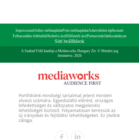
Impresszum
Online médiaajánlat
Print médiaajánlat
Adatvédelmi tájékoztató
Felhasználási feltételek
Hirdetési ászf
Előfizetői ászf
Partnereink
Játékszabályzat
Süti beállítások
A Szabad Föld kiadója a Mediaworks Hungary Zrt. © Minden jog
fenntartva. 2026
Portfóliónk minőségi tartalmat jelent minden
olvasó számára. Egyedülálló elérést, országos
lefedettséget és változatos megjelenési
lehetőséget biztosít. Folyamatosan keressük az
új irányokat és fejlődési lehetőségeket. Ez jövőnk
záloga.