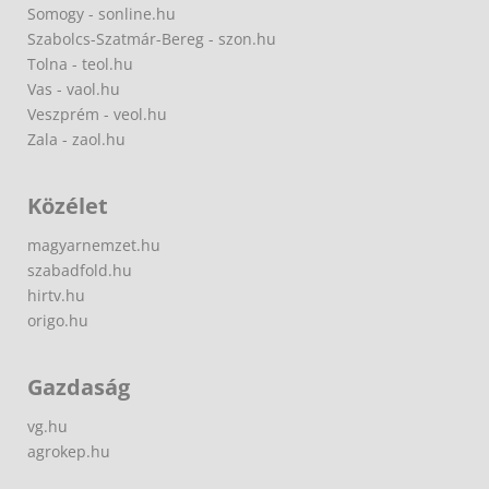
Somogy - sonline.hu
Szabolcs-Szatmár-Bereg - szon.hu
Tolna - teol.hu
Vas - vaol.hu
Veszprém - veol.hu
Zala - zaol.hu
Közélet
magyarnemzet.hu
szabadfold.hu
hirtv.hu
origo.hu
Gazdaság
vg.hu
agrokep.hu