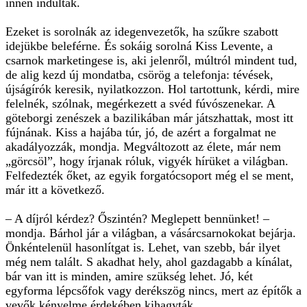
innen indultak.
Ezeket is sorolnák az idegenvezetők, ha szűkre szabott
idejükbe beleférne. És sokáig sorolná Kiss Levente, a
csarnok marketingese is, aki jelenről, múltról mindent tud,
de alig kezd új mondatba, csörög a telefonja: tévések,
újságírók keresik, nyilatkozzon. Hol tartottunk, kérdi, mire
felelnék, szólnak, megérkezett a svéd fúvószenekar. A
göteborgi zenészek a bazilikában már játszhattak, most itt
fújnának. Kiss a hajába túr, jó, de azért a forgalmat ne
akadályozzák, mondja. Megváltozott az élete, már nem
„görcsöl”, hogy írjanak róluk, vigyék hírüket a világban.
Felfedezték őket, az egyik forgatócsoport még el se ment,
már itt a következő.
– A díjról kérdez? Őszintén? Meglepett bennünket! –
mondja. Bárhol jár a világban, a vásárcsarnokokat bejárja.
Önkéntelenül hasonlítgat is. Lehet, van szebb, bár ilyet
még nem talált. S akadhat hely, ahol gazdagabb a kínálat,
bár van itt is minden, amire szükség lehet. Jó, két
egyforma lépcsőfok vagy derékszög nincs, mert az építők a
vevők kényelme érdekében kihagyták.