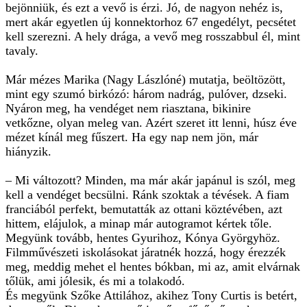
bejönniük, és ezt a vevő is érzi. Jó, de nagyon nehéz is,
mert akár egyetlen új konnektorhoz 67 engedélyt, pecsétet
kell szerezni. A hely drága, a vevő meg rosszabbul él, mint
tavaly.
Már mézes Marika (Nagy Lászlóné) mutatja, beöltözött,
mint egy szumó birkózó: három nadrág, pulóver, dzseki.
Nyáron meg, ha vendéget nem riasztana, bikinire
vetkőzne, olyan meleg van. Azért szeret itt lenni, húsz éve
mézet kínál meg fűszert. Ha egy nap nem jön, már
hiányzik.
– Mi változott? Minden, ma már akár japánul is szól, meg
kell a vendéget becsülni. Ránk szoktak a tévések. A fiam
franciából perfekt, bemutatták az ottani köztévében, azt
hittem, elájulok, a minap már autogramot kértek tőle.
Megyünk tovább, hentes Gyurihoz, Kónya Györgyhöz.
Filmművészeti iskolásokat járatnék hozzá, hogy érezzék
meg, meddig mehet el hentes bókban, mi az, amit elvárnak
tőlük, ami jólesik, és mi a tolakodó.
És megyünk Szőke Attilához, akihez Tony Curtis is betért,