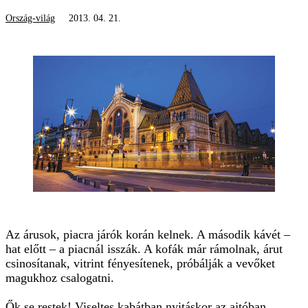
Ország-világ
2013. 04. 21.
Az árusok, piacra járók korán kelnek. A második kávét –
hat előtt – a piacnál isszák. A kofák már rámolnak, árut
csinosítanak, vitrint fényesítenek, próbálják a vevőket
magukhoz csalogatni.
Ők se restek! Viseltes kabátban nyitáskor az ajtóban