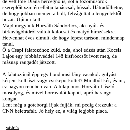
de vett tőle Diana hercegnő is, sőt a főzőműsorok
szereplőit szintén ellátja tanáccsal, hússal. Hátradőlhetne,
de hogy jobban menjen a bolt, felvágottat a lengyelektől
hozat. Újítani kell.
Majd megyünk Horváth Sándorhoz, aki nyúl- és
birkavágóhídról váltott kalocsai és matyó hímzésekre.
Hetvenhat éves elmúlt, de hogy lépést tartson, mindennap
tanul.
Ő a Csapi falatozóhoz küld, oda, ahol edzés után Kocsis
Lajos egy jobbhátvéddel 148 kisfröccsöt ivott meg, de
másnap rangadót játszott.
A falatozónál épp egy hondurasi lány vacakol: gulyást
kérjen, kolbászt vagy csirkepörköltet? Mindből kér, és int,
ez nagyon rendben van. A tulajdonos Horváth László
mosolyog, és mivel borravalót kapott, apró harangot
kongat.
Lent még a göteborgi ifjak fújják, mi pedig érezzük: a
CNN beletrafált. Jó hely ez, a világ legjobb piaca.
vásárlás