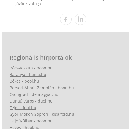
jövőnk záloga.
Regionális hírportálok
Bács-Kiskun - baon.hu
Baranya - bama.hu
Békés - beol.hu
Borsod-Abaúj-Zemplén - boon.hu
Csongrád - delmagyar.hu
Dunaújváros - duol.hu
Fejér - feol.hu
Győr-Moson-Sopron - kisalfold.hu
Hajdú-Bihar - haon.hu
Heves - heol.hu