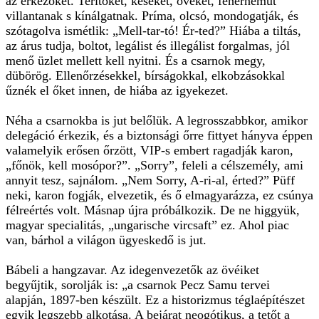
az érkezőket. Terítőket, késeket, öveket, fehérneműt
villantanak s kínálgatnak. Príma, olcsó, mondogatják, és
szótagolva ismétlik: „Mell-tar-tó! Ér-ted?” Hiába a tiltás,
az árus tudja, boltot, legálist és illegálist forgalmas, jól
menő üzlet mellett kell nyitni. És a csarnok megy,
dübörög. Ellenőrzésekkel, bírságokkal, elkobzásokkal
űznék el őket innen, de hiába az igyekezet.
Néha a csarnokba is jut belőlük. A legrosszabbkor, amikor
delegáció érkezik, és a biztonsági őrre fittyet hányva éppen
valamelyik erősen őrzött, VIP-s embert ragadják karon,
„főnök, kell mosópor?”. „Sorry”, feleli a célszemély, ami
annyit tesz, sajnálom. „Nem Sorry, A-ri-al, érted?” Püff
neki, karon fogják, elvezetik, és ő elmagyarázza, ez csúnya
félreértés volt. Másnap újra próbálkozik. De ne higgyük,
magyar specialitás, „ungarische vircsaft” ez. Ahol piac
van, bárhol a világon ügyeskedő is jut.
Bábeli a hangzavar. Az idegenvezetők az övéiket
begyűjtik, sorolják is: „a csarnok Pecz Samu tervei
alapján, 1897-ben készült. Ez a historizmus téglaépítészet
egyik legszebb alkotása. A bejárat neogótikus, a tetőt a