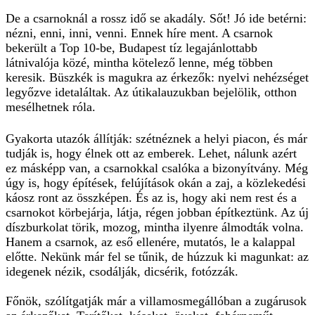
De a csarnoknál a rossz idő se akadály. Sőt! Jó ide betérni:
nézni, enni, inni, venni. Ennek híre ment. A csarnok
bekerült a Top 10-be, Budapest tíz legajánlottabb
látnivalója közé, mintha kötelező lenne, még többen
keresik. Büszkék is magukra az érkezők: nyelvi nehézséget
legyőzve idetaláltak. Az útikalauzukban bejelölik, otthon
mesélhetnek róla.
Gyakorta utazók állítják: szétnéznek a helyi piacon, és már
tudják is, hogy élnek ott az emberek. Lehet, nálunk azért
ez másképp van, a csarnokkal csalóka a bizonyítvány. Még
úgy is, hogy építések, felújítások okán a zaj, a közlekedési
káosz ront az összképen. És az is, hogy aki nem rest és a
csarnokot körbejárja, látja, régen jobban építkeztünk. Az új
díszburkolat törik, mozog, mintha ilyenre álmodták volna.
Hanem a csarnok, az eső ellenére, mutatós, le a kalappal
előtte. Nekünk már fel se tűnik, de húzzuk ki magunkat: az
idegenek nézik, csodálják, dicsérik, fotózzák.
Főnök, szólítgatják már a villamosmegállóban a zugárusok