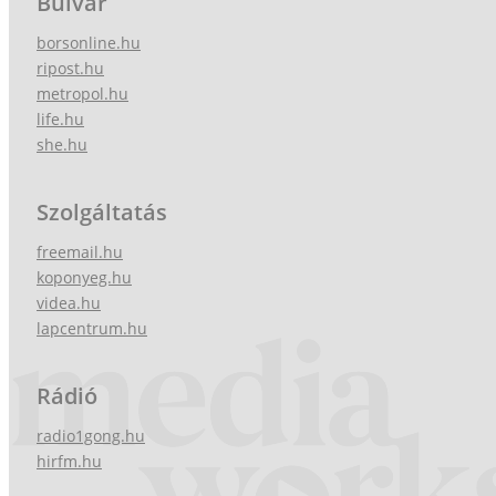
Bulvár
borsonline.hu
ripost.hu
metropol.hu
life.hu
she.hu
Szolgáltatás
freemail.hu
koponyeg.hu
videa.hu
lapcentrum.hu
Rádió
radio1gong.hu
hirfm.hu