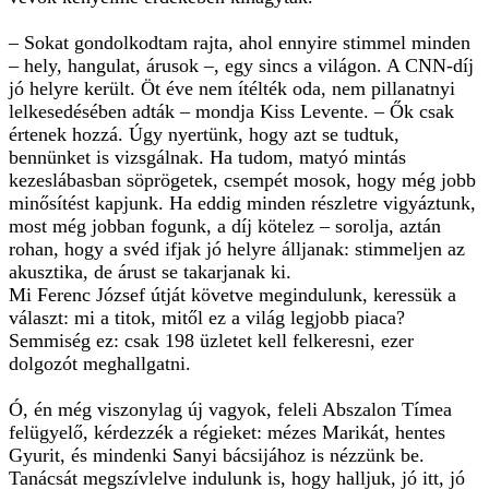
– Sokat gondolkodtam rajta, ahol ennyire stimmel minden
– hely, hangulat, árusok –, egy sincs a világon. A CNN-díj
jó helyre került. Öt éve nem ítélték oda, nem pillanatnyi
lelkesedésében adták – mondja Kiss Levente. – Ők csak
értenek hozzá. Úgy nyertünk, hogy azt se tudtuk,
bennünket is vizsgálnak. Ha tudom, matyó mintás
kezeslábasban söprögetek, csempét mosok, hogy még jobb
minősítést kapjunk. Ha eddig minden részletre vigyáztunk,
most még jobban fogunk, a díj kötelez – sorolja, aztán
rohan, hogy a svéd ifjak jó helyre álljanak: stimmeljen az
akusztika, de árust se takarjanak ki.
Mi Ferenc József útját követve megindulunk, keressük a
választ: mi a titok, mitől ez a világ legjobb piaca?
Semmiség ez: csak 198 üzletet kell felkeresni, ezer
dolgozót meghallgatni.
Ó, én még viszonylag új vagyok, feleli Abszalon Tímea
felügyelő, kérdezzék a régieket: mézes Marikát, hentes
Gyurit, és mindenki Sanyi bácsijához is nézzünk be.
Tanácsát megszívlelve indulunk is, hogy halljuk, jó itt, jó