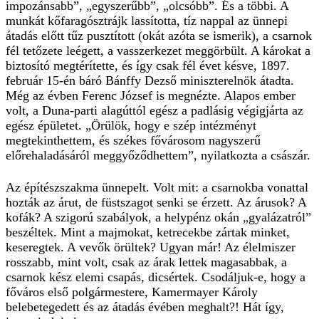
impozánsabb”, „egyszerűbb”, „olcsóbb”. És a többi. A
munkát kőfaragósztrájk lassította, tíz nappal az ünnepi
átadás előtt tűz pusztított (okát azóta se ismerik), a csarnok
fél tetőzete leégett, a vasszerkezet meggörbült. A károkat a
biztosító megtérítette, és így csak fél évet késve, 1897.
február 15-én báró Bánffy Dezső miniszterelnök átadta.
Még az évben Ferenc József is megnézte. Alapos ember
volt, a Duna-parti alagúttól egész a padlásig végigjárta az
egész épületet. „Örülök, hogy e szép intézményt
megtekinthettem, és székes fővárosom nagyszerű
előrehaladásáról meggyőződhettem”, nyilatkozta a császár.
Az építészszakma ünnepelt. Volt mit: a csarnokba vonattal
hozták az árut, de füstszagot senki se érzett. Az árusok? A
kofák? A szigorú szabályok, a helypénz okán „gyalázatról”
beszéltek. Mint a majmokat, ketrecekbe zártak minket,
keseregtek. A vevők örültek? Ugyan már! Az élelmiszer
rosszabb, mint volt, csak az árak lettek magasabbak, a
csarnok kész elemi csapás, dicsértek. Csodáljuk-e, hogy a
főváros első polgármestere, Kamermayer Károly
belebetegedett és az átadás évében meghalt?! Hát így,