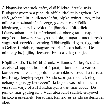
A Nagyvásárcsarnok azért, első blikkre látszik, más.
Budapest gyomra a piac, de afféle kirakat is egyben. Az
első „roham” itt is kilencre lefut, röpke szünet után, mint
mikor a mozimatinénak vége, gyorsan cserélődik a
közönség, a hazai vevők után jönnek a külföldiek.
Főszezonban – ez itt márciustól októberig tart – naponta
megfordul húszezer szatyrot pakoló, hungarikumot kereső
vagy csak nézelődő vendég. Többségük idegen, úgy, mint
a Gellért fürdőben, magyar szót ritkábban hallani. De
mindegy is, jöjjön, fizessen! Ez itt a világ rendje.
Röpül az idő. Tíz körül járunk. Villamos fut be, és utána
az első „Hopp on, hopp off” járat, a turistákat a városon
körbevivő busz is begördül a csarnokhoz. Leszáll a turista,
les, forog, fényképezget. Az idő szorítja, meditál, elég
néhány kép vagy benézzen? Ha bejön, vásárol is, aztán
visszaül, várja őt a Halászbástya, a vár, más csoda. De
jönnek már gyalog is, a Váci utca felől széllel, ernyővel
birkózva érkeznek. Fáradtnak tűnnek, és az idő se deríti fel
őket.