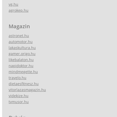
vg.hu
agrokep.hu
Magazin
astronet.hu
automotor.hu
lakaskultura.hu
gamer.origo.hu
likebalaton.hu
napidoktor.hu
mindmegette.hu
travelo.hu
dietaesfitnesz.hu
vitorlazasmagazin.hu
videkize.hu
tvmusor.hu