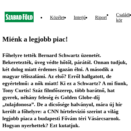
Családi
Közélet
Interjú
Riport
kör
Miénk a legjobb piac!
Főhelyre tették Bernard Schwartz üzenetét.
Bekeretezték, üveg védte hőtől, párától. Onnan tudjuk,
két dolog miatt érdemes igazán élni. A második a
magyar téliszalámi. Az első? Erről hallgatott, de
egyértelmű: a nők miatt! Ki ez a Schwartz? A mi fiunk,
Tony Curtis! Száz filmfőszerep, több barátnő, hat
gyerek, néhány feleség és Golden Globe-díj
„tulajdonosa”. De a dicsősége halványul, mára új hír
került a főhelyre: a CNN hírtelevízió szerint a világ
legjobb piaca a budapesti Fővám téri Vásárcsarnok.
Hogyan nyerhettek? Ezt kutatjuk.