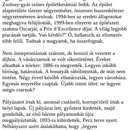
Zsolnay-gyár színes épületkerámiái fedik. Az épület
alapterülete tízezer négyzetméter, összesen huszonkétezer
négyzetméteren árulnak. 1994-ben az eredeti állapotokat
meghagyva felújították, 1999-ben elnyerte az építészeti
szakma Oscarját, a Prix d’Excellence díjat. A világ legjobb
piacának tartják. Van kérdés?” Ó, hallatszik az elismerés
több felől. Tudnak a magyarok, ha összefognak.
Nem ünneprontásnak szánom, de hosszú út vezetett a
díjhoz. A vásárcsarnok se volt sikertörténet. Éveket
alkudtak a telekre: 1886-ra megvették. Legyen inkább
bíróság, határoztak. A honatyák rábólintottak, de más nem
történt. Négy évvel később elhatározták, legyen városháza.
Egymás tenyerébe csaptak. Újabb isteni ötlet: ne legyen
mégis csarnok?
Pályázatot írtak ki, azonnal csalásról, korrupcióról írtak a
helyi lapok. Új pályázat lett, győztest hirdettek, majd
gondolták, az első három pályamunkát újra
megpályáztatták. 1893-ra kihirdették, Pecz terve nyert.
Néhányszor azért átalakíthatta, hogy „legyen