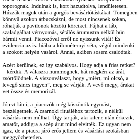
toporognak. Indulnak is, kort hazudtolva, lendületesen.
Húzzák maguk után a görgős bevásárlótáskákat. Tömegben
könnyű azokon átbucskázni, de most nincsenek sokan,
róhatják a pavilonok közötti köreiket. Fájhat a láb,
szaladgálhat vérnyomás, sétálós árumustra nélkül bűn
bármit venni. Piacozóval erről ne nyissunk vitát! És
evidencia az is: hiába a kilométernyi séta, végül mindenki
a szokott helyén vásárol. Annál, akiben sosem csalódtak.
Azért kerülnek, ez így szabályos. Hogy adja a friss retket?
– kérdik. A válaszra hümmögnek, hát megkéri az árát,
zsörtölődnek. A viszonválaszt, hogy „miért, mi olcsó, a
levegő sincs ingyen”, meg se várják. A vevő megy, árakat
vet össze és memorizál.
Jó ezt látni, a piacozók még köszöntik egymást,
beszélgetnek. A csarnoki rituáléhoz tartozik, e nélkül
vásárlás nem múlhat. Úgy tartják, aki kilenc után érkezik,
amatőr, addigra a szép árut mind elvitték. Ez ugyan nem
igaz, de a piacra járó erős jellem és vásárlási szokásban
meggyőzhetetlen.