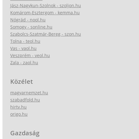
Jász-Nagykun-Szolnok - szoljon.hu
Komárom-Esztergom - kemma.hu
Nógrád - nool.hu
Somogy - sonline.hu
Szabolcs-Szatmár-Bereg - szon.hu
Tolna - teol.hu
Vas - vaol.hu
Veszprém - veol.hu
Zala - zaol.hu
Közélet
magyarnemzet.hu
szabadfold.hu
hirtv.hu
origo.hu
Gazdaság