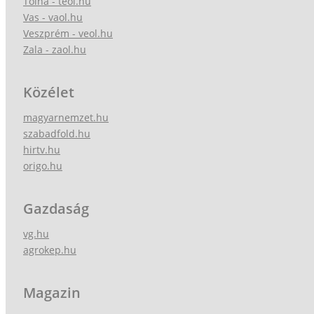
Tolna - teol.hu
Vas - vaol.hu
Veszprém - veol.hu
Zala - zaol.hu
Közélet
magyarnemzet.hu
szabadfold.hu
hirtv.hu
origo.hu
Gazdaság
vg.hu
agrokep.hu
Magazin