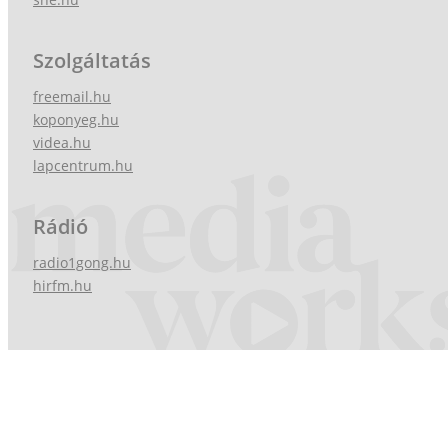
Szolgáltatás
freemail.hu
koponyeg.hu
videa.hu
lapcentrum.hu
Rádió
radio1gong.hu
hirfm.hu