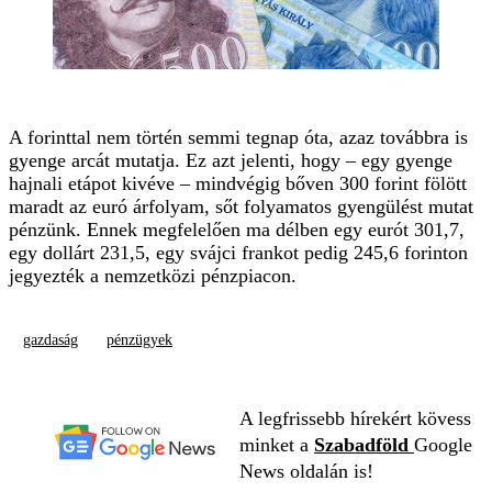
A forinttal nem történ semmi tegnap óta, azaz továbbra is
gyenge arcát mutatja. Ez azt jelenti, hogy – egy gyenge
hajnali etápot kivéve – mindvégig bőven 300 forint fölött
maradt az euró árfolyam, sőt folyamatos gyengülést mutat
pénzünk. Ennek megfelelően ma délben egy eurót 301,7,
egy dollárt 231,5, egy svájci frankot pedig 245,6 forinton
jegyezték a nemzetközi pénzpiacon.
gazdaság
pénzügyek
A legfrissebb hírekért kövess
minket a
Szabadföld
Google
News oldalán is!