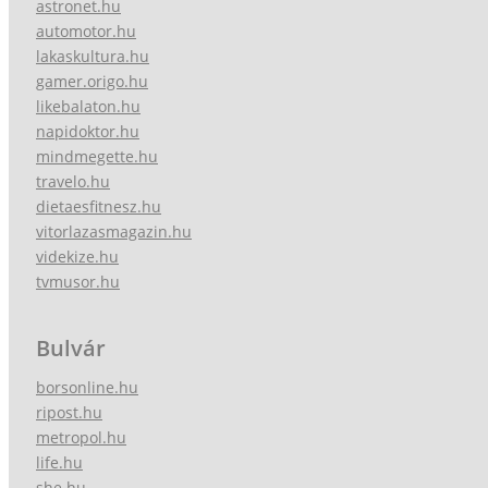
astronet.hu
automotor.hu
lakaskultura.hu
gamer.origo.hu
likebalaton.hu
napidoktor.hu
mindmegette.hu
travelo.hu
dietaesfitnesz.hu
vitorlazasmagazin.hu
videkize.hu
tvmusor.hu
Bulvár
borsonline.hu
ripost.hu
metropol.hu
life.hu
she.hu