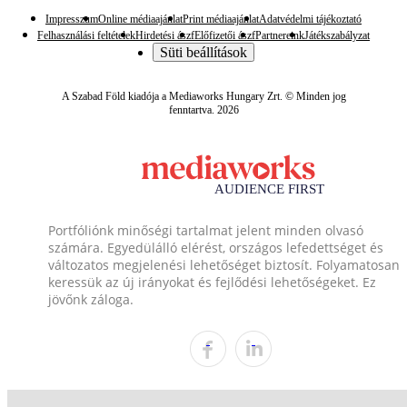
Impresszum
Online médiaajánlat
Print médiaajánlat
Adatvédelmi tájékoztató
Felhasználási feltételek
Hirdetési ászf
Előfizetői ászf
Partnereink
Játékszabályzat
Süti beállítások
A Szabad Föld kiadója a Mediaworks Hungary Zrt. © Minden jog
fenntartva. 2026
Portfóliónk minőségi tartalmat jelent minden olvasó
számára. Egyedülálló elérést, országos lefedettséget és
változatos megjelenési lehetőséget biztosít. Folyamatosan
keressük az új irányokat és fejlődési lehetőségeket. Ez
jövőnk záloga.