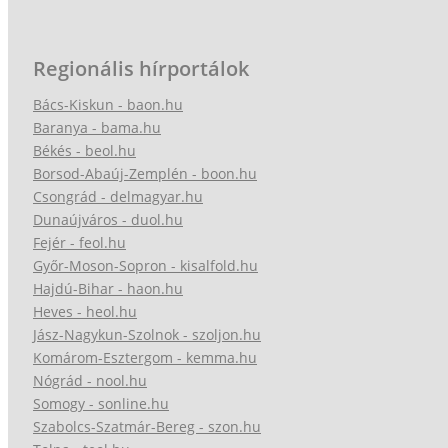
Regionális hírportálok
Bács-Kiskun - baon.hu
Baranya - bama.hu
Békés - beol.hu
Borsod-Abaúj-Zemplén - boon.hu
Csongrád - delmagyar.hu
Dunaújváros - duol.hu
Fejér - feol.hu
Győr-Moson-Sopron - kisalfold.hu
Hajdú-Bihar - haon.hu
Heves - heol.hu
Jász-Nagykun-Szolnok - szoljon.hu
Komárom-Esztergom - kemma.hu
Nógrád - nool.hu
Somogy - sonline.hu
Szabolcs-Szatmár-Bereg - szon.hu