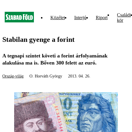
Családi
Közélet
Interjú
Riport
kör
Stabilan gyenge a forint
A tegnapi szintet követi a forint árfolyamának
alakulása ma is. Bőven 300 felett az euró.
Ország-világ
O. Horváth György
2013. 04. 26.