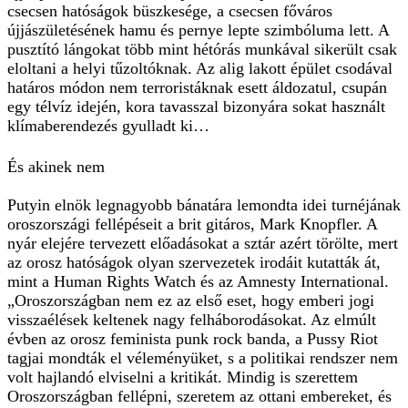
csecsen hatóságok büszkesége, a csecsen főváros
újjászületésének hamu és pernye lepte szimbóluma lett. A
pusztító lángokat több mint hétórás munkával sikerült csak
eloltani a helyi tűzoltóknak. Az alig lakott épület csodával
határos módon nem terroristáknak esett áldozatul, csupán
egy télvíz idején, kora tavasszal bizonyára sokat használt
klímaberendezés gyulladt ki…
És akinek nem
Putyin elnök legnagyobb bánatára lemondta idei turnéjának
oroszországi fellépéseit a brit gitáros, Mark Knopfler. A
nyár elejére tervezett előadásokat a sztár azért törölte, mert
az orosz hatóságok olyan szervezetek irodáit kutatták át,
mint a Human Rights Watch és az Amnesty International.
„Oroszországban nem ez az első eset, hogy emberi jogi
visszaélések keltenek nagy felháborodásokat. Az elmúlt
évben az orosz feminista punk rock banda, a Pussy Riot
tagjai mondták el véleményüket, s a politikai rendszer nem
volt hajlandó elviselni a kritikát. Mindig is szerettem
Oroszországban fellépni, szeretem az ottani embereket, és