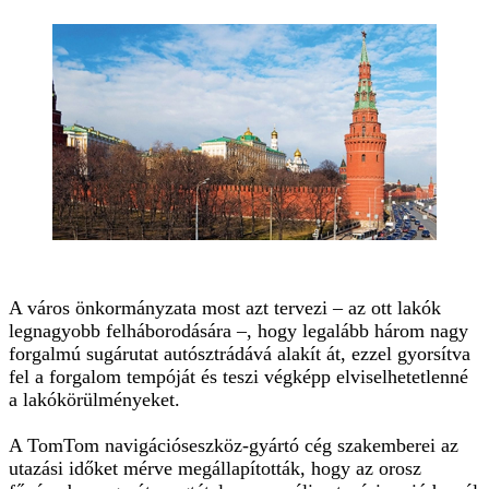
A város önkormányzata most azt tervezi – az ott lakók
legnagyobb felháborodására –, hogy legalább három nagy
forgalmú sugárutat autósztrádává alakít át, ezzel gyorsítva
fel a forgalom tempóját és teszi végképp elviselhetetlenné
a lakókörülményeket.
A TomTom navigációseszköz-gyártó cég szakemberei az
utazási időket mérve megállapították, hogy az orosz