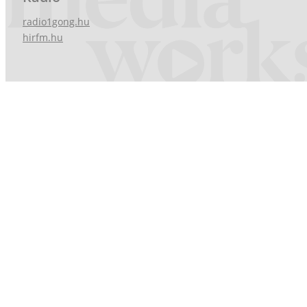
radio1gong.hu
hirfm.hu