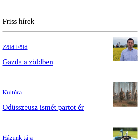
Friss hírek
Zöld Föld
Gazda a zöldben
Kultúra
Odüsszeusz ismét partot ér
Házunk tája