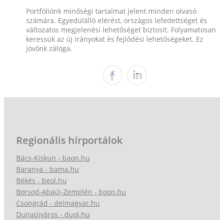
Portfóliónk minőségi tartalmat jelent minden olvasó
számára. Egyedülálló elérést, országos lefedettséget és
változatos megjelenési lehetőséget biztosít. Folyamatosan
keressük az új irányokat és fejlődési lehetőségeket. Ez
jövőnk záloga.
Regionális hírportálok
Bács-Kiskun - baon.hu
Baranya - bama.hu
Békés - beol.hu
Borsod-Abaúj-Zemplén - boon.hu
Csongrád - delmagyar.hu
Dunaújváros - duol.hu