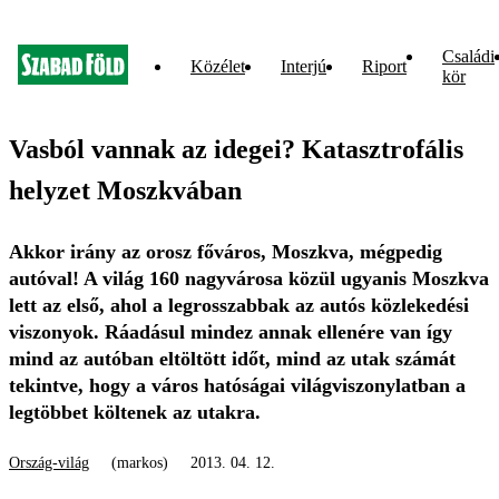
Családi
Közélet
Interjú
Riport
kör
Vasból vannak az idegei? Katasztrofális
helyzet Moszkvában
Akkor irány az orosz főváros, Moszkva, mégpedig
autóval! A világ 160 nagyvárosa közül ugyanis Moszkva
lett az első, ahol a legrosszabbak az autós közlekedési
viszonyok. Ráadásul mindez annak ellenére van így
mind az autóban eltöltött időt, mind az utak számát
tekintve, hogy a város hatóságai világviszonylatban a
legtöbbet költenek az utakra.
Ország-világ
(markos)
2013. 04. 12.