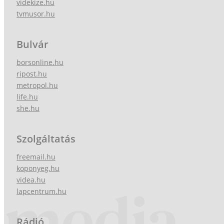
videkize.hu
tvmusor.hu
Bulvár
borsonline.hu
ripost.hu
metropol.hu
life.hu
she.hu
Szolgáltatás
freemail.hu
koponyeg.hu
videa.hu
lapcentrum.hu
Rádió