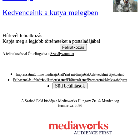
Kedvenceink a kutya melegben
Hírlevél feliratkozás
Kapja meg a legjobb történeteket a postaládájába!
Feliratkozás
A feliratkozással Ön elfogadta a
Szabályzatunkat
Impresszum
Online médiaajánlat
Print médiaajánlat
Adatvédelmi tájékoztató
Felhasználási feltételek
Hirdetési ászf
Előfizetői ászf
Partnereink
Játékszabályzat
Süti beállítások
A Szabad Föld kiadója a Mediaworks Hungary Zrt. © Minden jog
fenntartva. 2026