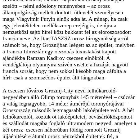
ezelőtt – némi adóelőny reményében – az orosz
állampolgárság mellett döntött, útlevelét személyesen
maga Vlagyimir Putyin elnök adta át. A minap, ha csak
egy jelentéktelen mellékszerep erejéig is, de újra a
nemzetközi sajtó hírei közt bukkant fel az eloroszosodott
francia neve. Az Itar-TASZSZ orosz hírügynökség arról
számolt be, hogy Groznijban leégett az az épület, melyben
a francia filmsztár egy ötszobás luxuslakást kapott
ajándékba Ramzan Kadirov csecsen elnöktől. A
vendéglátója olyannyira szívén viselte a hazáját hagyott
francia sorsát, hogy nem sokkal később maga cáfolta a
hírt: csak a szomszédos épület állt lángokban.
A csecsen főváros Groznij-City nevű felhőkarcoló-
negyedében álló Olimp toronyház 145 méterével – csúcsán
a világ legnagyobb, 14 méter átmérőjű toronyórájával –
Oroszország második legmagasabb lakóépülete volt. A hét
felhőkarcolót, köztük öt lakóépületet, bevásárlóközpontot
és szállodát magába foglaló ultramodern negyed, amelyet a
két orosz–csecsen háborúban földig rombolt Groznij
újjáépítésére átutalt orosz pénzekből építettek fel, a