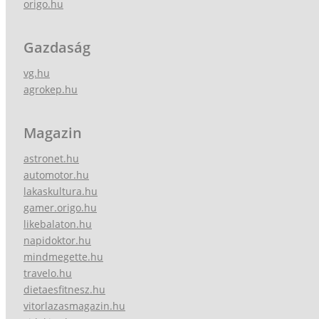
origo.hu
Gazdaság
vg.hu
agrokep.hu
Magazin
astronet.hu
automotor.hu
lakaskultura.hu
gamer.origo.hu
likebalaton.hu
napidoktor.hu
mindmegette.hu
travelo.hu
dietaesfitnesz.hu
vitorlazasmagazin.hu