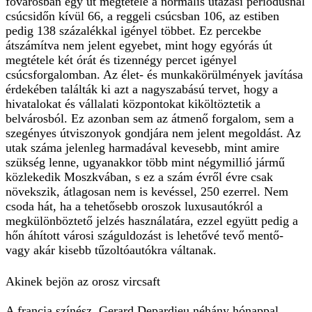
fővárosban egy út megtétele a normális utazási periódusnál
csúcsidőn kívül 66, a reggeli csúcsban 106, az estiben
pedig 138 százalékkal igényel többet. Ez percekbe
átszámítva nem jelent egyebet, mint hogy egyórás út
megtétele két órát és tizennégy percet igényel
csúcsforgalomban. Az élet- és munkakörülmények javítása
érdekében találták ki azt a nagyszabású tervet, hogy a
hivatalokat és vállalati központokat kiköltöztetik a
belvárosból. Ez azonban sem az átmenő forgalom, sem a
szegényes útviszonyok gondjára nem jelent megoldást. Az
utak száma jelenleg harmadával kevesebb, mint amire
szükség lenne, ugyanakkor több mint négymillió jármű
közlekedik Moszkvában, s ez a szám évről évre csak
növekszik, átlagosan nem is kevéssel, 250 ezerrel. Nem
csoda hát, ha a tehetősebb oroszok luxusautókról a
megkülönböztető jelzés használatára, ezzel együtt pedig a
hőn áhított városi száguldozást is lehetővé tevő mentő-
vagy akár kisebb tűzoltóautókra váltanak.
Akinek bejön az orosz vircsaft
A francia színész, Gerard Depardieu néhány hónappal