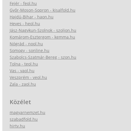
Fejér - feol.hu
Győr-Moson-Sopron - kisalfold.hu
Hajdú-Bihar - haon.hu
Heves - heol.hu
Jász-Nagykun-Szolnok - szoljon.hu
Komárom-Esztergom - kemma.hu
Nógrád - nool.hu
Somogy - sonline.hu
Szabolcs-Szatmár-Bereg - szon.hu
Tolna - teol.hu
Vas - vaol.hu
Veszprém - veol.hu
Zala - zaol.hu
Közélet
magyarnemzet.hu
szabadfold.hu
hirtv.hu