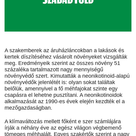
A szakemberek az áruházláncokban a lakások és
kertek díszítéséhez vásárolt növényeket vizsgálták
meg. Eredményeik szerint az összes növény 51
százaléka tartalmazott nagy mennyiségű
növényvédő szert. Kimutatták a neonikotinoid-alapú
növényvédők jelenlétét is: olyan sokat találtak
belőlük, amennyivel a fő méhfajokat szinte egy
csapásra el lehetne pusztítani. A neonikotinoidok
alkalmazását az 1990-es évek elején kezdték el a
mezőgazdaságban.
A klímaváltozás mellett főként e szer számlájára
írják a néhány éve az egész világon végbemenő
tömeges méhhalált. Egyes szakértők szerint a nagy