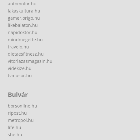
automotor.hu
lakaskultura.hu
gamer.origo.hu
likebalaton.hu
napidoktor.hu
mindmegette.hu
travelo.hu
dietaesfitnesz.hu
vitorlazasmagazin.hu
videkize.hu
tvmusor.hu
Bulvár
borsonline.hu
ripost.hu
metropol.hu
life.hu
she.hu