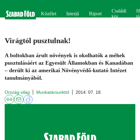
Családi
H
Közélet
Interjú
Riport
kör
tá
Virágtól pusztulnak!
A boltokban árult növények is okolhatók a méhek
pusztulásáért az Egyesült Államokban és Kanadában
– derült ki az amerikai Növényvédő-kutató Intézet
tanulmányából.
Ország-világ
Munkatársunktól
2014. 07. 18.