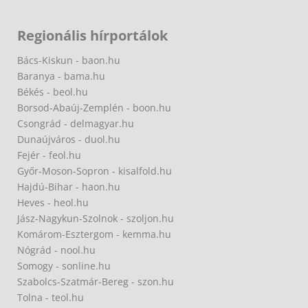
Regionális hírportálok
Bács-Kiskun - baon.hu
Baranya - bama.hu
Békés - beol.hu
Borsod-Abaúj-Zemplén - boon.hu
Csongrád - delmagyar.hu
Dunaújváros - duol.hu
Fejér - feol.hu
Győr-Moson-Sopron - kisalfold.hu
Hajdú-Bihar - haon.hu
Heves - heol.hu
Jász-Nagykun-Szolnok - szoljon.hu
Komárom-Esztergom - kemma.hu
Nógrád - nool.hu
Somogy - sonline.hu
Szabolcs-Szatmár-Bereg - szon.hu
Tolna - teol.hu