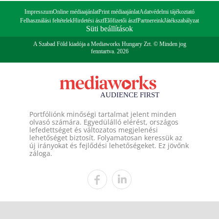
Impresszum
Online médiaajánlat
Print médiaajánlat
Adatvédelmi tájékoztató
Felhasználási feltételek
Hirdetési ászf
Előfizetői ászf
Partnereink
Játékszabályzat
Süti beállítások
A Szabad Föld kiadója a Mediaworks Hungary Zrt. © Minden jog
fenntartva. 2026
Portfóliónk minőségi tartalmat jelent minden
olvasó számára. Egyedülálló elérést, országos
lefedettséget és változatos megjelenési
lehetőséget biztosít. Folyamatosan keressük az
új irányokat és fejlődési lehetőségeket. Ez jövőnk
záloga.