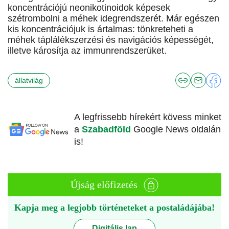
koncentrációjú neonikotinoidok képesek
szétrombolni a méhek idegrendszerét. Már egészen
kis koncentrációjuk is ártalmas: tönkreteheti a
méhek táplálékszerzési és navigációs képességét,
illetve károsítja az immunrendszerüket.
állatvilág
A legfrissebb hírekért kövess minket
a
Szabadföld
Google News oldalán
is!
Újság előfizetés
Kapja meg a legjobb történeteket a postaládájába!
Digitális lap