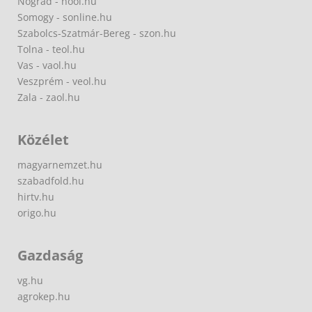
Nógrád - nool.hu
Somogy - sonline.hu
Szabolcs-Szatmár-Bereg - szon.hu
Tolna - teol.hu
Vas - vaol.hu
Veszprém - veol.hu
Zala - zaol.hu
Közélet
magyarnemzet.hu
szabadfold.hu
hirtv.hu
origo.hu
Gazdaság
vg.hu
agrokep.hu