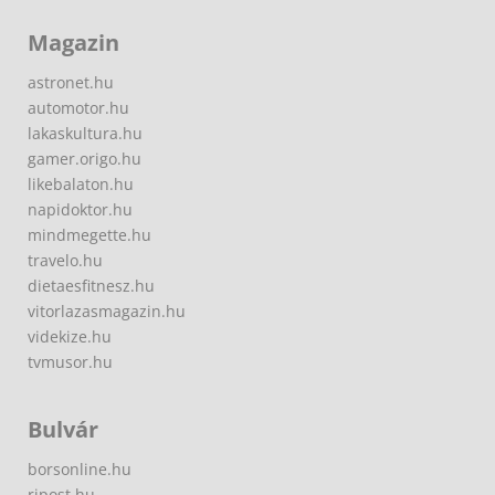
Magazin
astronet.hu
automotor.hu
lakaskultura.hu
gamer.origo.hu
likebalaton.hu
napidoktor.hu
mindmegette.hu
travelo.hu
dietaesfitnesz.hu
vitorlazasmagazin.hu
videkize.hu
tvmusor.hu
Bulvár
borsonline.hu
ripost.hu