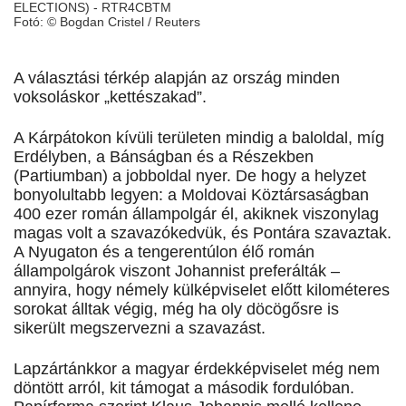
ELECTIONS) - RTR4CBTM
Fotó: © Bogdan Cristel / Reuters
A választási térkép alapján az ország minden
voksoláskor „kettészakad”.
A Kárpátokon kívüli területen mindig a baloldal, míg
Erdélyben, a Bánságban és a Részekben
(Partiumban) a jobboldal nyer. De hogy a helyzet
bonyolultabb legyen: a Moldovai Köztársaságban
400 ezer román állampolgár él, akiknek viszonylag
magas volt a szavazókedvük, és Pontára szavaztak.
A Nyugaton és a tengerentúlon élő román
állampolgárok viszont Johannist preferálták –
annyira, hogy némely külképviselet előtt kilométeres
sorokat álltak végig, még ha oly döcögősre is
sikerült megszervezni a szavazást.
Lapzártánkkor a magyar érdekképviselet még nem
döntött arról, kit támogat a második fordulóban.