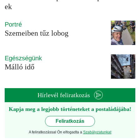
ek
Portré
Szemeiben tűz lobog
Egészségünk
Málló idő
Hírlevél feliratkozás
Kapja meg a legjobb történeteket a postaládájába!
Feliratkozás
A feliratkozással Ön elfogadta a
Szabályzatunkat