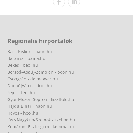
Regionális hírportálok
Bács-Kiskun - baon.hu
Baranya - bama.hu
Békés - beol.hu
Borsod-Abaúj-Zemplén - boon.hu
Csongrád - delmagyar.hu
Dunaújváros - duol.hu
Fejér - feol.hu
Győr-Moson-Sopron - kisalfold.hu
Hajdú-Bihar - haon.hu
Heves - heol.hu
Jász-Nagykun-Szolnok - szoljon.hu
Komárom-Esztergom - kemma.hu