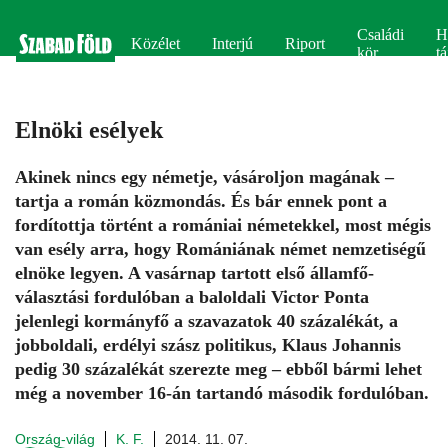
Családi
H
Közélet
Interjú
Riport
kör
tá
Elnöki esélyek
Akinek nincs egy németje, vásároljon magának –
tartja a román közmondás. És bár ennek pont a
fordítottja történt a romániai németekkel, most mégis
van esély arra, hogy Romániának német nemzetiségű
elnöke legyen. A vasárnap tartott első államfő-
választási fordulóban a baloldali Victor Ponta
jelenlegi kormányfő a szavazatok 40 százalékát, a
jobboldali, erdélyi szász politikus, Klaus Johannis
pedig 30 százalékát szerezte meg – ebből bármi lehet
még a november 16-án tartandó második fordulóban.
Ország-világ
K. F.
2014. 11. 07.