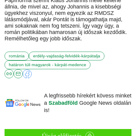
Papírforma szerint Klaus Johannis mellé kellene
állnia, de mivel az, ahogy Johannis a kisebbségi
ügyekhez viszonyul, nem egyezik az RMDSZ
látásmódjával, akár Pontát is támogathatja majd,
ami sokaknak nem fog tetszeni. Így vagy úgy, a
román politikában hamarosan új időszak kezdődik.
Remélhetőleg egy jobb időszak.
románia
erdély-vajdaság-felvidék-kárpátalja
határon túli magyarok - kárpát-medence
A legfrissebb hírekért kövess minket
a
Szabadföld
Google News oldalán
is!
Újság előfizetés