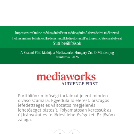
Impresszum
Online médiaajánlat
Print médiaajánlat
Adatvédelmi tájékoztató
Felhasználási feltételek
Hirdetési ászf
Előfizetői ászf
Partnereink
Játékszabályzat
Süti beállítások
A Szabad Föld kiadója a Mediaworks Hungary Zrt. © Minden jog
fenntartva. 2026
Portfóliónk minőségi tartalmat jelent minden
olvasó számára. Egyedülálló elérést, országos
lefedettséget és változatos megjelenési
lehetőséget biztosít. Folyamatosan keressük az
új irányokat és fejlődési lehetőségeket. Ez jövőnk
záloga.