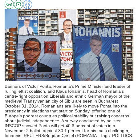
Banners of Victor Ponta, Romania's Prime Minister and leader of
rulling leftist coalition, and Klaus Iohannis, head of Romania's
centre-right opposition Liberals and ethnic German mayor of the
medieval Transylvanian city of Sibiu are seen in Bucharest
October 31, 2014. Romanians are likely to move Ponta into the
presidency in elections that start on Sunday, offering one of
Europe's poorest countries political stability but raising concerns
about judicial independence. A survey conducted by pollster
INSCOP showed Ponta will get 40.6 percent of votes in a
November 2 ballot, against 30.1 percent for his main challenger,
Iohannis. REUTERS/Bogdan Cristel (ROMANIA - Tags: POLITICS