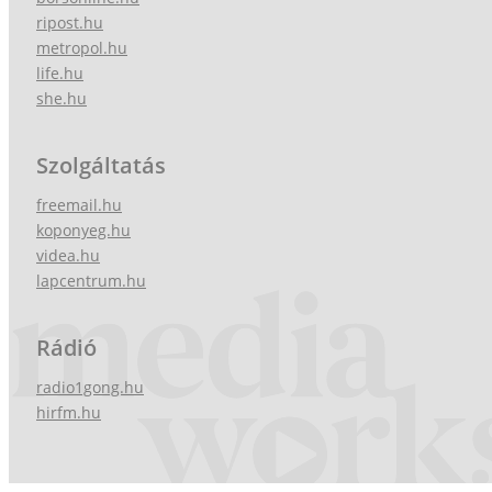
ripost.hu
metropol.hu
life.hu
she.hu
Szolgáltatás
freemail.hu
koponyeg.hu
videa.hu
lapcentrum.hu
Rádió
radio1gong.hu
hirfm.hu