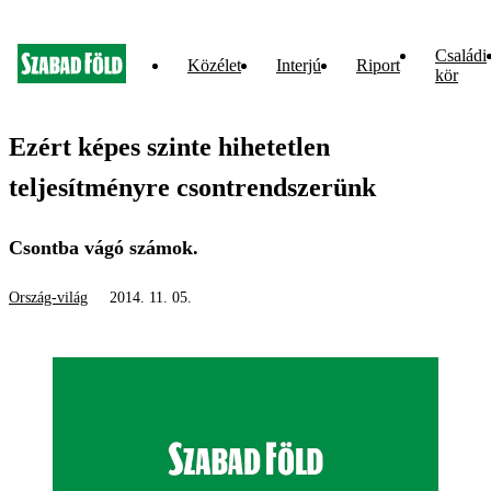
Családi
Közélet
Interjú
Riport
kör
Ezért képes szinte hihetetlen
teljesítményre csontrendszerünk
Csontba vágó számok.
Ország-világ
2014. 11. 05.