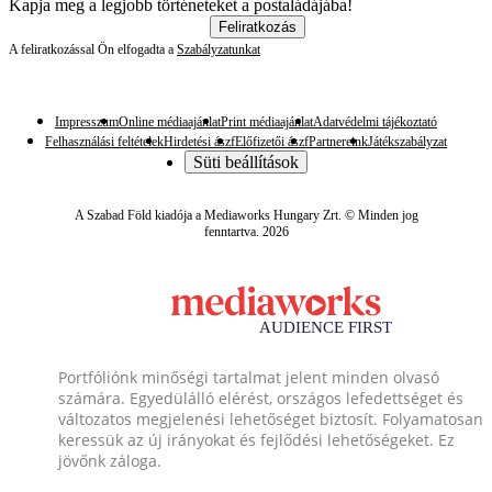
Kapja meg a legjobb történeteket a postaládájába!
Feliratkozás
A feliratkozással Ön elfogadta a
Szabályzatunkat
Impresszum
Online médiaajánlat
Print médiaajánlat
Adatvédelmi tájékoztató
Felhasználási feltételek
Hirdetési ászf
Előfizetői ászf
Partnereink
Játékszabályzat
Süti beállítások
A Szabad Föld kiadója a Mediaworks Hungary Zrt. © Minden jog
fenntartva. 2026
Portfóliónk minőségi tartalmat jelent minden olvasó
számára. Egyedülálló elérést, országos lefedettséget és
változatos megjelenési lehetőséget biztosít. Folyamatosan
keressük az új irányokat és fejlődési lehetőségeket. Ez
jövőnk záloga.