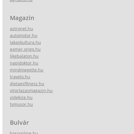
Magazin
astronet.hu
automotor.hu
lakaskultura.hu
gamer.origo.hu
likebalaton.hu
napidoktor.hu
mindmegette.hu
travelo.hu
dietaesfitnesz.hu
vitorlazasmagazin.hu
videkize.hu
tvmusor.hu
Bulvár
borsonline.hu