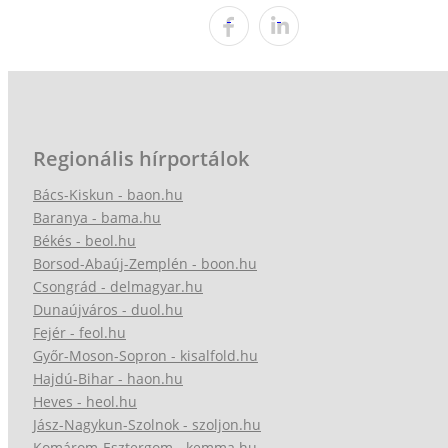
Regionális hírportálok
Bács-Kiskun - baon.hu
Baranya - bama.hu
Békés - beol.hu
Borsod-Abaúj-Zemplén - boon.hu
Csongrád - delmagyar.hu
Dunaújváros - duol.hu
Fejér - feol.hu
Győr-Moson-Sopron - kisalfold.hu
Hajdú-Bihar - haon.hu
Heves - heol.hu
Jász-Nagykun-Szolnok - szoljon.hu
Komárom-Esztergom - kemma.hu