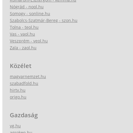
Nógrád - nool.hu
Somogy - sonline.hu
Szabolcs-Szatmár-Bereg - szon.hu
Tolna - teol.hu
Vas - vaol.hu
Veszprém - veol.hu
Zala - zaol.hu
Közélet
magyarnemzet.hu
szabadfold.hu
hirtv.hu
origo.hu
Gazdaság
vg.hu
agrokep.hu