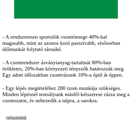
- A rendszeresen sportolók csonttömege 40%-kal
magasabb, mint az azonos korú passzívabb, elsősorban
ülőmunkát folytató társaiké.
- A csontrendszer ásványianyag-tartalmát 80%-ban
örökletes, 20%-ban környezeti tényezők határozzák meg.
Egy adott időszakban csontvázunk 10%-a épül át éppen.
- Egy lépés megtételéhez 200 izom munkája szükséges.
Minden lépésnél testsúlyunk másfél-kétszerese rázza meg a
csontozatot, és nehezedik a talpra, a sarokra.
egészségünk