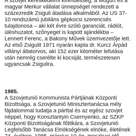
A szovjet kereskedelmi kirendeltség, a Mogürt és a
magyar Merkur vállalat ünnepséget rendezett a
százezredik Zsiguli átadása alkalmából. Az US 37-
10 rendszámú jubiláns gépkocsi szerencsés
tulajdonosa – aki két évre szóló garanciát, rádiót,
üléshuzatot, szőnyeget is kapott ajándékba –
Lennert Ferenc, a Bakony Művek üzemvezetője lett.
Az első Zsigulit 1971 nyarán kapta dr. Kurcz Árpád
villányi állatorvos, aki 152 ezer kilométer lefutása
után nemrég cserélte ki kocsiját, természetesen
ugyancsak Zsigulira.
1985.
A Szovjetunió Kommunista Pártjának Központi
Bizottsága, a Szovjetunió Minisztertanácsa mély
fájdalommal tudatja a párttal és az egész szovjet
néppel, hogy Konsztantyin Csernyenko, az SZKP
Központi Bizottságának főtitkára, a Szovjetunió
Legfelsőbb Tanácsa Elnökségének elnöke, életének