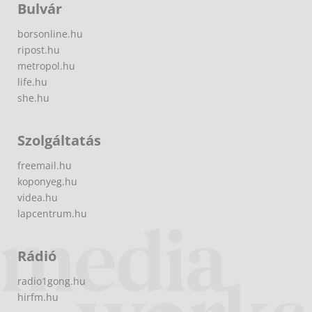
Bulvár
borsonline.hu
ripost.hu
metropol.hu
life.hu
she.hu
Szolgáltatás
freemail.hu
koponyeg.hu
videa.hu
lapcentrum.hu
Rádió
radio1gong.hu
hirfm.hu