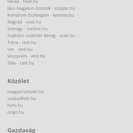
Heves - heol.hu
Jász-Nagykun-Szolnok - szoljon.hu
Komárom-Esztergom - kemma.hu
Nógrád - nool.hu
Somogy - sonline.hu
Szabolcs-Szatmár-Bereg - szon.hu
Tolna - teol.hu
Vas - vaol.hu
Veszprém - veol.hu
Zala - zaol.hu
Közélet
magyarnemzet.hu
szabadfold.hu
hirtv.hu
origo.hu
Gazdaság