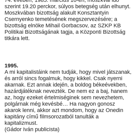
74. évében, 1985. március 10-én, moszkvai idő
szerint 19.20 perckor, súlyos betegség után elhunyt.
Moszkvában bizottság alakult Konsztantyin
Csernyenko temetésének megszervezésére; a
bizottság elnöke Mihail Gorbacsov, az SZKP KB
Politikai Bizottságának tagja, a Központi Bizottság
titkára lett.
1995.
A mi kapitalistáink nem tudják, hogy mivel játszanak,
és arról sincs fogalmuk, hogy kikkel. Csak nyerni
akarnak. Ezt annak idején, a boldog békeévekben,
hazárdjátéknak nevezték. De nem ez a baj, hanem
az, hogy ezeket értelmiséginek sem nevezhetem,
polgárnak még kevésbé… Ha nagyon gonosz
akarok lenni, akkor azt mondom, hogy az Onedin
kapitány című filmsorozatból tanulták a
kapitalizmust.
(Gádor Iván publicista)