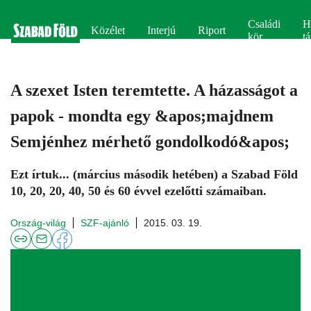
Családi
H
Közélet
Interjú
Riport
kör
tá
A szexet Isten teremtette. A házasságot a
papok - mondta egy &apos;majdnem
Semjénhez mérhető gondolkodó&apos;
Ezt írtuk... (március második hetében) a Szabad Föld
10, 20, 20, 40, 50 és 60 évvel ezelőtti számaiban.
Ország-világ
SZF-ajánló
2015. 03. 19.