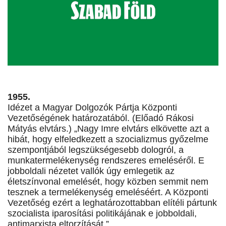
1955.
Idézet a Magyar Dolgozók Pártja Központi
Vezetőségének határozatából. (Előadó Rákosi
Mátyás elvtárs.) „Nagy Imre elvtárs elkövette azt a
hibát, hogy elfeledkezett a szocializmus győzelme
szempontjából legszükségesebb dologról, a
munkatermelékenység rendszeres emeléséről. E
jobboldali nézetet vallók úgy emlegetik az
életszínvonal emelését, hogy közben semmit nem
tesznek a termelékenység emeléséért. A Központi
Vezetőség ezért a leghatározottabban elítéli pártunk
szocialista iparosítási politikájának e jobboldali,
antimarxista eltorzítását.”