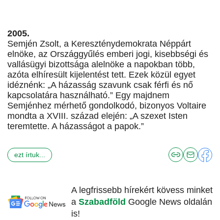
2005.
Semjén Zsolt, a Kereszténydemokrata Néppárt
elnöke, az Országgyűlés emberi jogi, kisebbségi és
vallásügyi bizottsága alelnöke a napokban több,
azóta elhíresült kijelentést tett. Ezek közül egyet
idéznénk: „A házasság szavunk csak férfi és nő
kapcsolatára használható.” Egy majdnem
Semjénhez mérhető gondolkodó, bizonyos Voltaire
mondta a XVIII. század elején: „A szexet Isten
teremtette. A házasságot a papok.”
ezt írtuk...
A legfrissebb hírekért kövess minket
a
Szabadföld
Google News oldalán
is!