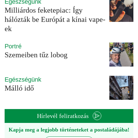
Egészségünk
Milliárdos feketepiac: Így
hálózták be Európát a kínai vape-
ek
Portré
Szemeiben tűz lobog
Egészségünk
Málló idő
Hírlevél feliratkozás
Kapja meg a legjobb történeteket a postaládájába!