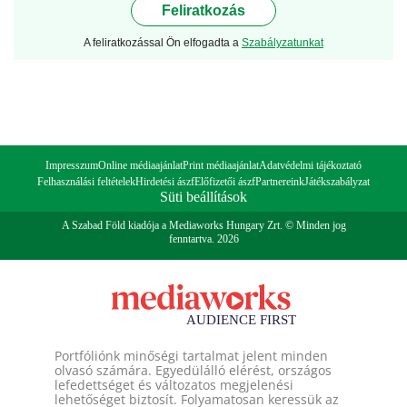
Feliratkozás
A feliratkozással Ön elfogadta a
Szabályzatunkat
Impresszum
Online médiaajánlat
Print médiaajánlat
Adatvédelmi tájékoztató
Felhasználási feltételek
Hirdetési ászf
Előfizetői ászf
Partnereink
Játékszabályzat
Süti beállítások
A Szabad Föld kiadója a Mediaworks Hungary Zrt. © Minden jog
fenntartva. 2026
Portfóliónk minőségi tartalmat jelent minden
olvasó számára. Egyedülálló elérést, országos
lefedettséget és változatos megjelenési
lehetőséget biztosít. Folyamatosan keressük az