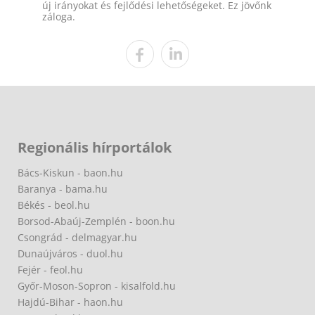
új irányokat és fejlődési lehetőségeket. Ez jövőnk
záloga.
Regionális hírportálok
Bács-Kiskun - baon.hu
Baranya - bama.hu
Békés - beol.hu
Borsod-Abaúj-Zemplén - boon.hu
Csongrád - delmagyar.hu
Dunaújváros - duol.hu
Fejér - feol.hu
Győr-Moson-Sopron - kisalfold.hu
Hajdú-Bihar - haon.hu