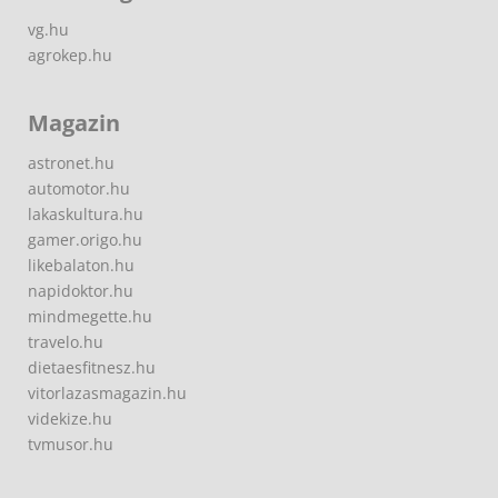
vg.hu
agrokep.hu
Magazin
astronet.hu
automotor.hu
lakaskultura.hu
gamer.origo.hu
likebalaton.hu
napidoktor.hu
mindmegette.hu
travelo.hu
dietaesfitnesz.hu
vitorlazasmagazin.hu
videkize.hu
tvmusor.hu