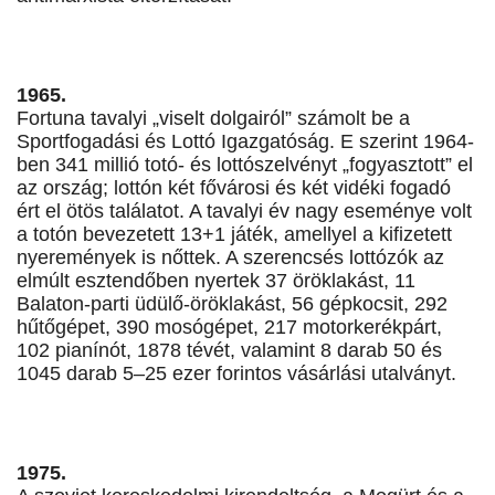
1965.
Fortuna tavalyi „viselt dolgairól” számolt be a
Sportfogadási és Lottó Igazgatóság. E szerint 1964-
ben 341 millió totó- és lottószelvényt „fogyasztott” el
az ország; lottón két fővárosi és két vidéki fogadó
ért el ötös találatot. A tavalyi év nagy eseménye volt
a totón bevezetett 13+1 játék, amellyel a kifizetett
nyeremények is nőttek. A szerencsés lottózók az
elmúlt esztendőben nyertek 37 öröklakást, 11
Balaton-parti üdülő-öröklakást, 56 gépkocsit, 292
hűtőgépet, 390 mosógépet, 217 motorkerékpárt,
102 pianínót, 1878 tévét, valamint 8 darab 50 és
1045 darab 5–25 ezer forintos vásárlási utalványt.
1975.