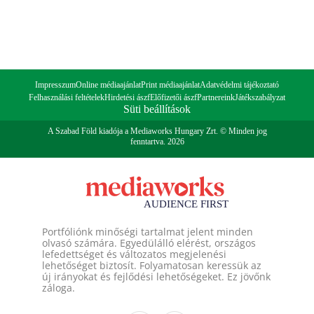
Impresszum
Online médiaajánlat
Print médiaajánlat
Adatvédelmi tájékoztató
Felhasználási feltételek
Hirdetési ászf
Előfizetői ászf
Partnereink
Játékszabályzat
Süti beállítások
A Szabad Föld kiadója a Mediaworks Hungary Zrt. © Minden jog
fenntartva. 2026
Portfóliónk minőségi tartalmat jelent minden
olvasó számára. Egyedülálló elérést, országos
lefedettséget és változatos megjelenési
lehetőséget biztosít. Folyamatosan keressük az
új irányokat és fejlődési lehetőségeket. Ez jövőnk
záloga.