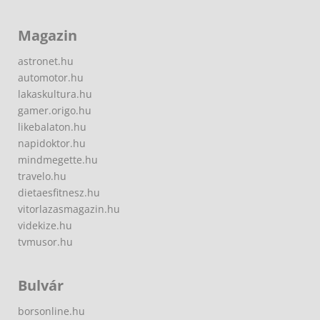
Magazin
astronet.hu
automotor.hu
lakaskultura.hu
gamer.origo.hu
likebalaton.hu
napidoktor.hu
mindmegette.hu
travelo.hu
dietaesfitnesz.hu
vitorlazasmagazin.hu
videkize.hu
tvmusor.hu
Bulvár
borsonline.hu