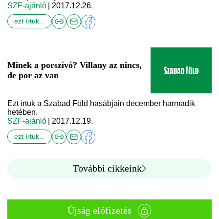
SZF-ajánló
| 2017.12.26.
ezt írtuk...
Minek a porszívó? Villany az nincs,
de por az van
Ezt írtuk a Szabad Föld hasábjain december harmadik
hetében.
SZF-ajánló
| 2017.12.19.
ezt írtuk...
További cikkeink
Újság előfizetés