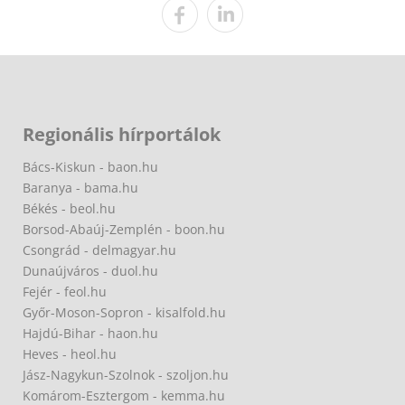
Regionális hírportálok
Bács-Kiskun - baon.hu
Baranya - bama.hu
Békés - beol.hu
Borsod-Abaúj-Zemplén - boon.hu
Csongrád - delmagyar.hu
Dunaújváros - duol.hu
Fejér - feol.hu
Győr-Moson-Sopron - kisalfold.hu
Hajdú-Bihar - haon.hu
Heves - heol.hu
Jász-Nagykun-Szolnok - szoljon.hu
Komárom-Esztergom - kemma.hu