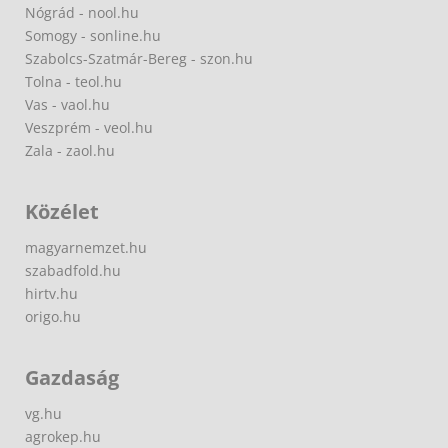
Nógrád - nool.hu
Somogy - sonline.hu
Szabolcs-Szatmár-Bereg - szon.hu
Tolna - teol.hu
Vas - vaol.hu
Veszprém - veol.hu
Zala - zaol.hu
Közélet
magyarnemzet.hu
szabadfold.hu
hirtv.hu
origo.hu
Gazdaság
vg.hu
agrokep.hu