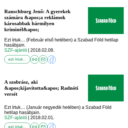
Ranschburg Jenő: A gyerekek
számára &apos;a reklámok
károsabbak bármilyen
kriminél&apos;
Ezt írtuk… (Február első hetében) a Szabad Föld hetilap
hasábjain.
SZF-ajánló
| 2018.02.08.
ezt írtuk...
A szobrász, aki
&apos;kijavította&apos; Radnóti
versét
Ezt írtuk… (Január negyedik hetében) a Szabad Föld
hetilap hasábjain.
SZF-ajánló
| 2018.02.01.
ezt írtuk...