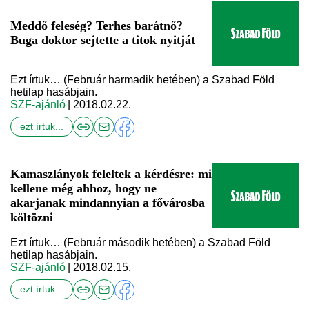
Meddő feleség? Terhes barátnő?
Buga doktor sejtette a titok nyitját
Ezt írtuk… (Február harmadik hetében) a Szabad Föld
hetilap hasábjain.
SZF-ajánló
| 2018.02.22.
ezt írtuk...
Kamaszlányok feleltek a kérdésre: mi
kellene még ahhoz, hogy ne
akarjanak mindannyian a fővárosba
költözni
Ezt írtuk… (Február második hetében) a Szabad Föld
hetilap hasábjain.
SZF-ajánló
| 2018.02.15.
ezt írtuk...