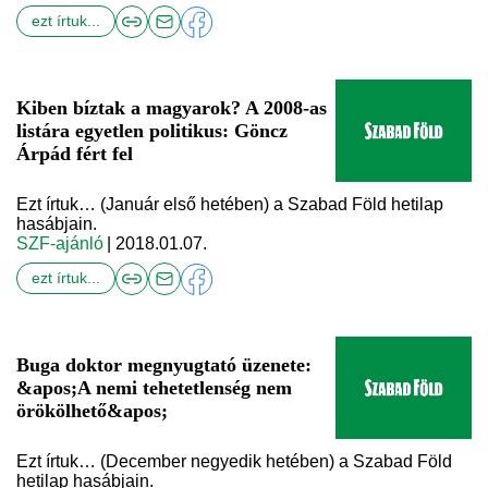
ezt írtuk...
Kiben bíztak a magyarok? A 2008-as
listára egyetlen politikus: Göncz
Árpád fért fel
Ezt írtuk… (Január első hetében) a Szabad Föld hetilap
hasábjain.
SZF-ajánló
| 2018.01.07.
ezt írtuk...
Buga doktor megnyugtató üzenete:
&apos;A nemi tehetetlenség nem
örökölhető&apos;
Ezt írtuk… (December negyedik hetében) a Szabad Föld
hetilap hasábjain.