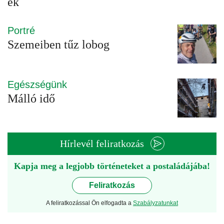
ek
Portré
Szemeiben tűz lobog
Egészségünk
Málló idő
Hírlevél feliratkozás
Kapja meg a legjobb történeteket a postaládájába!
Feliratkozás
A feliratkozással Ön elfogadta a
Szabályzatunkat