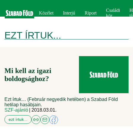
Családi
H
Közélet
Interjú
Riport
kör
tá
EZT ÍRTUK...
Mi kell az igazi
boldogsághoz?
Ezt írtuk… (Február negyedik hetében) a Szabad Föld
hetilap hasábjain.
SZF-ajánló
| 2018.03.01.
ezt írtuk...