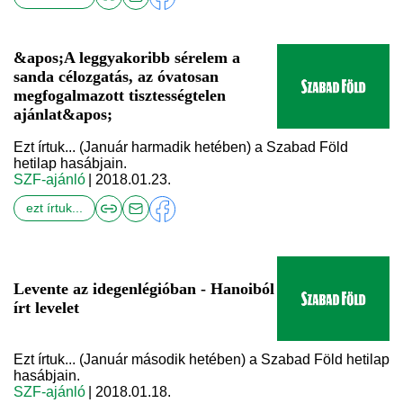
&apos;A leggyakoribb sérelem a
sanda célozgatás, az óvatosan
megfogalmazott tisztességtelen
ajánlat&apos;
Ezt írtuk... (Január harmadik hetében) a Szabad Föld
hetilap hasábjain.
SZF-ajánló
| 2018.01.23.
ezt írtuk...
Levente az idegenlégióban - Hanoiból
írt levelet
Ezt írtuk... (Január második hetében) a Szabad Föld hetilap
hasábjain.
SZF-ajánló
| 2018.01.18.