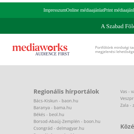
Impresszum
Online médiaajánlat
Print médiaajánl
A Szabad Föl
Portfóliónk minőségi ta
megjelenési lehetőséget
Regionális hírportálok
Vas - v
Veszpr
Bács-Kiskun - baon.hu
Zala - 
Baranya - bama.hu
Békés - beol.hu
Borsod-Abaúj-Zemplén - boon.hu
Közé
Csongrád - delmagyar.hu