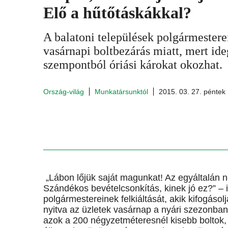
Elő a hűtőtáskákkal?
A balatoni települések polgármestere
vasárnapi boltbezárás miatt, mert id
szempontból óriási károkat okozhat.
Ország-világ
Munkatársunktól
2015. 03. 27. péntek
„Lábon lőjük saját magunkat! Az egyáltalán 
Szándékos bevételcsonkítás, kinek jó ez?” – i
polgármestereinek felkiáltását, akik kifogáso
nyitva az üzletek vasárnap a nyári szezonba
azok a 200 négyzetméteresnél kisebb boltok,