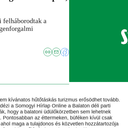
i felháborodtak a
egenforgalmi
nem kívánatos hűtőtáskás turizmus erősödhet tovább.
dézi a Somogyi Hírlap Online a Balaton déli parti
lják, hogy a balatoni üdülőkörzetben sem lehetnek
n. Pontosabban az éttermeken, büféken kívül csak
 ahol maga a tulajdonos és közvetlen hozzátartozója