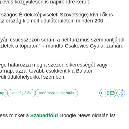
g éves közgyűlésén is napirendre került.
zágos Érdek-képviseleti Szövetsége) kívül ők is
z ország kiemelt üdülőterületein minden 200
nyári csúcsszezon során, a hét turizmus szempontjából
zletek a tóparton” – mondta Csákovics Gyula, zamárdi
vége határozza meg a szezon sikerességét vagy
sárnap, azzal tovább csökkentik a Balaton
üli üdülőhelyekkel szemben.
ány
vendéglátás
vasárnapi boltbezárás
vess minket a
Szabadföld
Google News oldalán is!