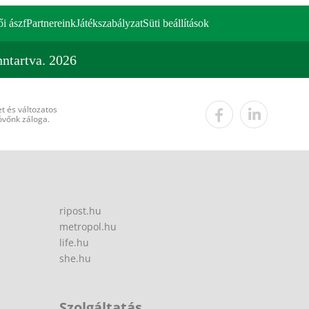
ői ászf
Partnereink
Játékszabályzat
Süti beállítások
ntartva. 2026
t és változatos
övőnk záloga.
ripost.hu
metropol.hu
life.hu
she.hu
Szolgáltatás