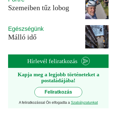
Szemeiben tűz lobog
Egészségünk
Málló idő
Hírlevél feliratkozás
Kapja meg a legjobb történeteket a
postaládájába!
Feliratkozás
A feliratkozással Ön elfogadta a
Szabályzatunkat