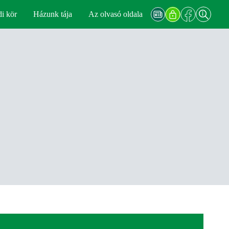
di kör
Házunk tája
Az olvasó oldala