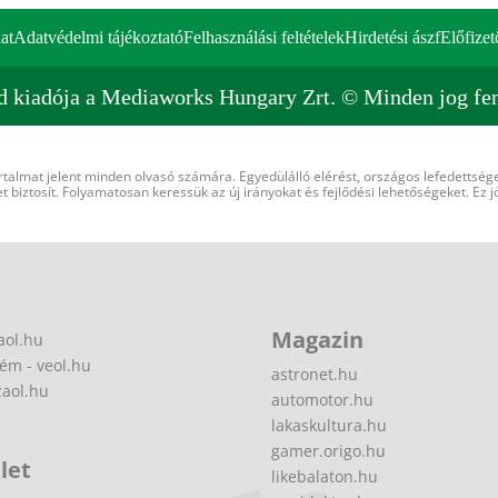
at
Adatvédelmi tájékoztató
Felhasználási feltételek
Hirdetési ászf
Előfizet
d kiadója a Mediaworks Hungary Zrt. © Minden jog fen
rtalmat jelent minden olvasó számára. Egyedülálló elérést, országos lefedettsége
 biztosít. Folyamatosan keressük az új irányokat és fejlődési lehetőségeket. Ez j
Magazin
aol.hu
ém - veol.hu
astronet.hu
zaol.hu
automotor.hu
lakaskultura.hu
gamer.origo.hu
let
likebalaton.hu