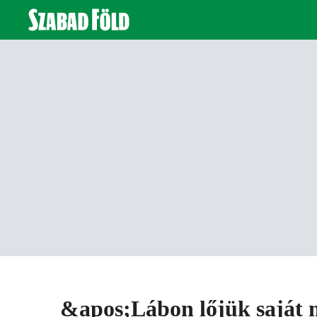
&apos;Lábon lőjük saját