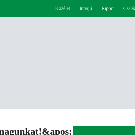
Közélet
Interjú
Riport
Csalá
 magunkat!&apos;