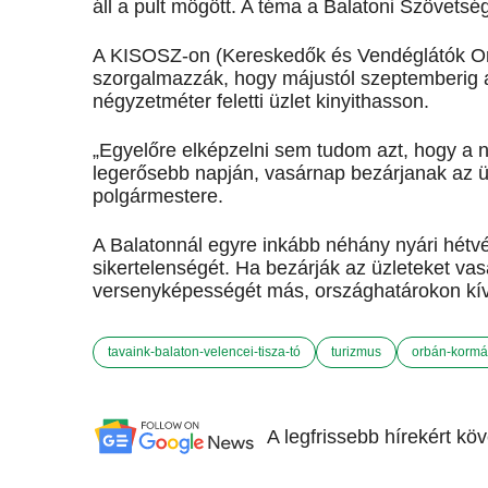
áll a pult mögött. A téma a Balatoni Szövetsé
A KISOSZ-on (Kereskedők és Vendéglátók Ors
szorgalmazzák, hogy májustól szeptemberig a
négyzetméter feletti üzlet kinyithasson.
„Egyelőre elképzelni sem tudom azt, hogy a 
legerősebb napján, vasárnap bezárjanak az ü
polgármestere.
A Balatonnál egyre inkább néhány nyári hét
sikertelenségét. Ha bezárják az üzleteket va
versenyképességét más, országhatárokon kív
tavaink-balaton-velencei-tisza-tó
turizmus
orbán-korm
A legfrissebb hírekért kö