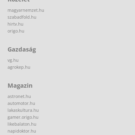
magyarnemzet.hu
szabadfold.hu
hirtv.hu
origo.hu
Gazdaság
vg.hu
agrokep.hu
Magazin
astronet.hu
automotor.hu
lakaskultura.hu
gamer.origo.hu
likebalaton.hu
napidoktor.hu