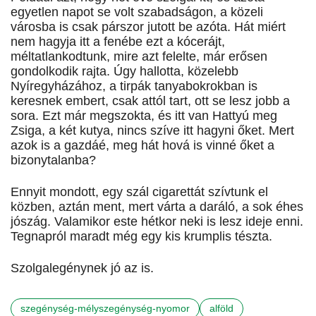
egyetlen napot se volt szabadságon, a közeli
városba is csak párszor jutott be azóta. Hát miért
nem hagyja itt a fenébe ezt a kócerájt,
méltatlankodtunk, mire azt felelte, már erősen
gondolkodik rajta. Úgy hallotta, közelebb
Nyíregyházához, a tirpák tanyabokrokban is
keresnek embert, csak attól tart, ott se lesz jobb a
sora. Ezt már megszokta, és itt van Hattyú meg
Zsiga, a két kutya, nincs szíve itt hagyni őket. Mert
azok is a gazdáé, meg hát hová is vinné őket a
bizonytalanba?
Ennyit mondott, egy szál cigarettát szívtunk el
közben, aztán ment, mert várta a daráló, a sok éhes
jószág. Valamikor este hétkor neki is lesz ideje enni.
Tegnapról maradt még egy kis krumplis tészta.
Szolgalegénynek jó az is.
szegénység-mélyszegénység-nyomor
alföld