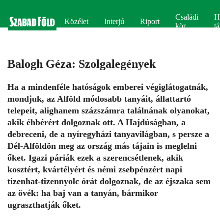
Családi
H
Közélet
Interjú
Riport
kör
tá
Balogh Géza: Szolgalegények
Ha a mindenféle hatóságok emberei végiglátogatnák,
mondjuk, az Alföld módosabb tanyáit, állattartó
telepeit, alighanem százszámra találnának olyanokat,
akik éhbérért dolgoznak ott. A Hajdúságban, a
debreceni, de a nyíregyházi tanyavilágban, s persze a
Dél-Alföldön meg az ország más tájain is meglelni
őket. Igazi páriák ezek a szerencsétlenek, akik
kosztért, kvártélyért és némi zsebpénzért napi
tizenhat-tizennyolc órát dolgoznak, de az éjszaka sem
az övék: ha baj van a tanyán, bármikor
ugraszthatják őket.