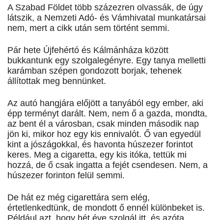
A Szabad Földet több százezren olvassák, de úgy
látszik, a Nemzeti Adó- és Vámhivatal munkatársai
nem, mert a cikk után sem történt semmi.
Pár hete Újfehértó és Kálmánháza között
bukkantunk egy szolgalegényre. Egy tanya melletti
karámban szépen gondozott borjak, tehenek
állítottak meg bennünket.
Az autó hangjára előjött a tanyából egy ember, aki
épp terményt darált. Nem, nem ő a gazda, mondta,
az bent él a városban, csak minden második nap
jön ki, mikor hoz egy kis ennivalót. Ő van egyedül
kint a jószágokkal, és havonta húszezer forintot
keres. Meg a cigaretta, egy kis itóka, tettük mi
hozzá, de ő csak ingatta a fejét csendesen. Nem, a
húszezer forinton felül semmi.
De hát ez még cigarettára sem elég,
értetlenkedtünk, de mondott ő ennél különbeket is.
Például azt, hogy hét éve szolgál itt, és azóta