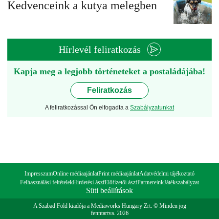
Kedvenceink a kutya melegben
Hírlevél feliratkozás
Kapja meg a legjobb történeteket a postaládájába!
Feliratkozás
A feliratkozással Ön elfogadta a
Szabályzatunkat
Impresszum
Online médiaajánlat
Print médiaajánlat
Adatvédelmi tájékoztató
Felhasználási feltételek
Hirdetési ászf
Előfizetői ászf
Partnereink
Játékszabályzat
Süti beállítások
A Szabad Föld kiadója a Mediaworks Hungary Zrt. © Minden jog
fenntartva. 2026