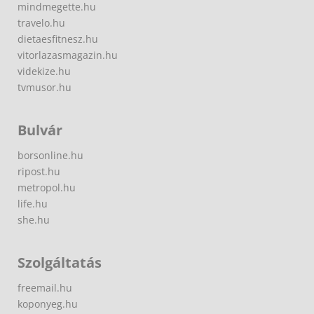
mindmegette.hu
travelo.hu
dietaesfitnesz.hu
vitorlazasmagazin.hu
videkize.hu
tvmusor.hu
Bulvár
borsonline.hu
ripost.hu
metropol.hu
life.hu
she.hu
Szolgáltatás
freemail.hu
koponyeg.hu