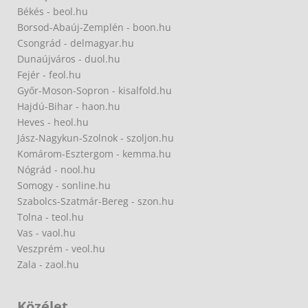
Békés - beol.hu
Borsod-Abaúj-Zemplén - boon.hu
Csongrád - delmagyar.hu
Dunaújváros - duol.hu
Fejér - feol.hu
Győr-Moson-Sopron - kisalfold.hu
Hajdú-Bihar - haon.hu
Heves - heol.hu
Jász-Nagykun-Szolnok - szoljon.hu
Komárom-Esztergom - kemma.hu
Nógrád - nool.hu
Somogy - sonline.hu
Szabolcs-Szatmár-Bereg - szon.hu
Tolna - teol.hu
Vas - vaol.hu
Veszprém - veol.hu
Zala - zaol.hu
Közélet