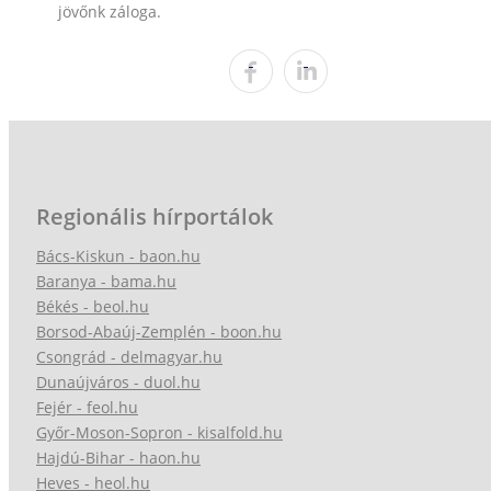
jövőnk záloga.
Regionális hírportálok
Bács-Kiskun - baon.hu
Baranya - bama.hu
Békés - beol.hu
Borsod-Abaúj-Zemplén - boon.hu
Csongrád - delmagyar.hu
Dunaújváros - duol.hu
Fejér - feol.hu
Győr-Moson-Sopron - kisalfold.hu
Hajdú-Bihar - haon.hu
Heves - heol.hu