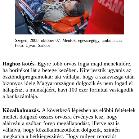
Szeged, 2008. október 07. Mentők, egészségügy, ambulancia.
Fotó: Ujvári Sándor
Röghöz kötés.
Egyre több orvos fogja majd menekülőre,
ha borítékot lát a betege kezében. Kiterjesztik ugyanis az
ösztöndíjprogramokat: aki vállalja, hogy a szakvizsga után
bizonyos ideig Magyarországon dolgozik és nem fogad el
hálapénzt a munkájáért, havi 100 ezer forinttal vastagodik
a bankszámlája.
Közalkalmazás.
A következő lépésben az előbbi feltételek
mellett dolgozó összes orvosra érvényes lesz, hogy
aláírván a szóban forgó megállapodást, illetve azt is
vállalva, hogy közalkalmazottként dolgozik, szintén
megkapja a bérkiegészítést. Hogy milyen retorziót