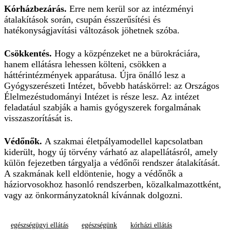
Kórházbezárás.
Erre nem kerül sor az intézményi
átalakítások során, csupán ésszerűsítési és
hatékonyságjavítási változások jöhetnek szóba.
Csökkentés.
Hogy a közpénzeket ne a bürokráciára,
hanem ellátásra lehessen költeni, csökken a
háttérintézmények apparátusa. Újra önálló lesz a
Gyógyszerészeti Intézet, bővebb hatáskörrel: az Országos
Élelmezéstudományi Intézet is része lesz. Az intézet
feladatául szabják a hamis gyógyszerek forgalmának
visszaszorítását is.
Védőnők.
A szakmai életpályamodellel kapcsolatban
kiderült, hogy új törvény várható az alapellátásról, amely
külön fejezetben tárgyalja a védőnői rendszer átalakítását.
A szakmának kell eldöntenie, hogy a védőnők a
háziorvosokhoz hasonló rendszerben, közalkalmazottként,
vagy az önkormányzatoknál kívánnak dolgozni.
egészségügyi ellátás
egészségünk
kórházi ellátás