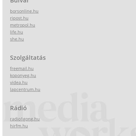
Bulvár
borsonline.hu
ripost.hu
metropol.hu
life.hu
she.hu
Szolgáltatás
freemail.hu
koponyeg.hu
videa.hu
lapcentrum.hu
Rádió
radio1gong.hu
hirfm.hu