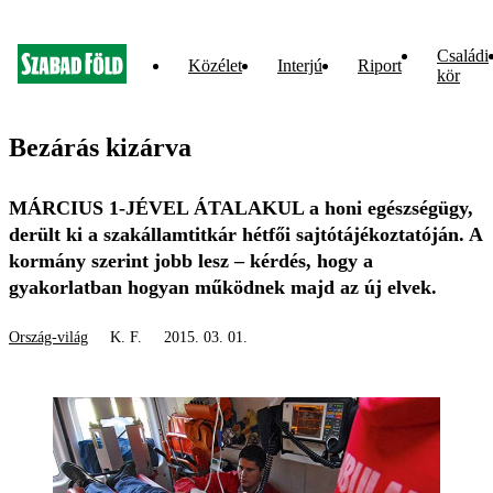
Családi
Közélet
Interjú
Riport
kör
Bezárás kizárva
MÁRCIUS 1-JÉVEL ÁTALAKUL a honi egészségügy,
derült ki a szakállamtitkár hétfői sajtótájékoztatóján. A
kormány szerint jobb lesz – kérdés, hogy a
gyakorlatban hogyan működnek majd az új elvek.
Ország-világ
K. F.
2015. 03. 01.