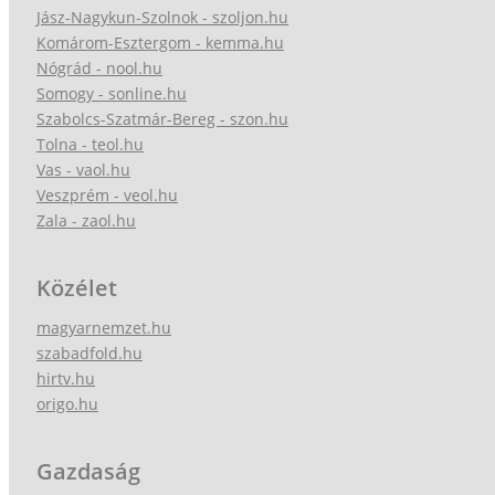
Jász-Nagykun-Szolnok - szoljon.hu
Komárom-Esztergom - kemma.hu
Nógrád - nool.hu
Somogy - sonline.hu
Szabolcs-Szatmár-Bereg - szon.hu
Tolna - teol.hu
Vas - vaol.hu
Veszprém - veol.hu
Zala - zaol.hu
Közélet
magyarnemzet.hu
szabadfold.hu
hirtv.hu
origo.hu
Gazdaság