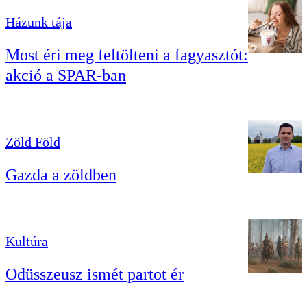
Házunk tája
Most éri meg feltölteni a fagyasztót:
akció a SPAR-ban
Zöld Föld
Gazda a zöldben
Kultúra
Odüsszeusz ismét partot ér