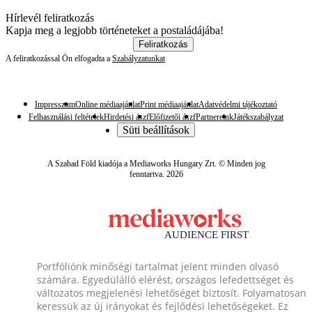
Hírlevél feliratkozás
Kapja meg a legjobb történeteket a postaládájába!
Feliratkozás
A feliratkozással Ön elfogadta a
Szabályzatunkat
Impresszum
Online médiaajánlat
Print médiaajánlat
Adatvédelmi tájékoztató
Felhasználási feltételek
Hirdetési ászf
Előfizetői ászf
Partnereink
Játékszabályzat
Süti beállítások
A Szabad Föld kiadója a Mediaworks Hungary Zrt. © Minden jog
fenntartva. 2026
Portfóliónk minőségi tartalmat jelent minden olvasó
számára. Egyedülálló elérést, országos lefedettséget és
változatos megjelenési lehetőséget biztosít. Folyamatosan
keressük az új irányokat és fejlődési lehetőségeket. Ez