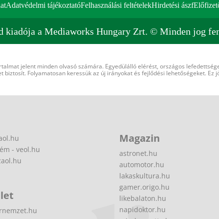
at
Adatvédelmi tájékoztató
Felhasználási feltételek
Hirdetési ászf
Előfizet
d kiadója a Mediaworks Hungary Zrt. © Minden jog fen
rtalmat jelent minden olvasó számára. Egyedülálló elérést, országos lefedettsége
 biztosít. Folyamatosan keressük az új irányokat és fejlődési lehetőségeket. Ez j
Magazin
aol.hu
ém - veol.hu
astronet.hu
zaol.hu
automotor.hu
lakaskultura.hu
gamer.origo.hu
let
likebalaton.hu
napidoktor.hu
rnemzet.hu