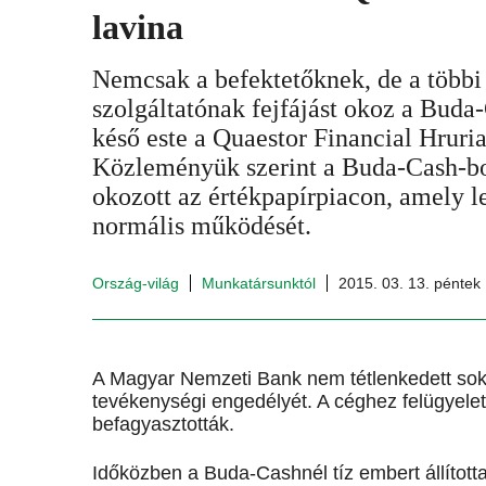
lavina
Nemcsak a befektetőknek, de a többi 
szolgáltatónak fejfájást okoz a Buda
késő este a Quaestor Financial Hruria
Közleményük szerint a Buda-Cash-bo
okozott az értékpapírpiacon, amely l
normális működését.
Ország-világ
Munkatársunktól
2015. 03. 13. péntek
A Magyar Nemzeti Bank nem tétlenkedett soká
tevékenységi engedélyét. A céghez felügyeleti
befagyasztották.
Időközben a Buda-Cashnél tíz embert állítottak