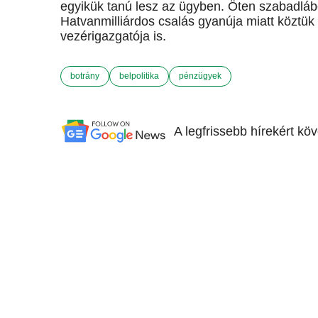
egyikük tanú lesz az ügyben. Öten szabadláb
Hatvanmilliárdos csalás gyanúja miatt köztük 
vezérigazgatója is.
botrány
belpolitika
pénzügyek
A legfrissebb hírekért kö