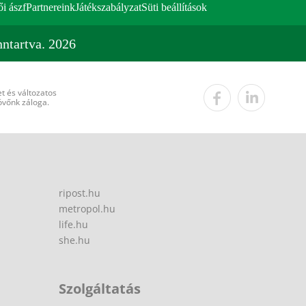
ői ászf
Partnereink
Játékszabályzat
Süti beállítások
ntartva. 2026
t és változatos
övőnk záloga.
ripost.hu
metropol.hu
life.hu
she.hu
Szolgáltatás