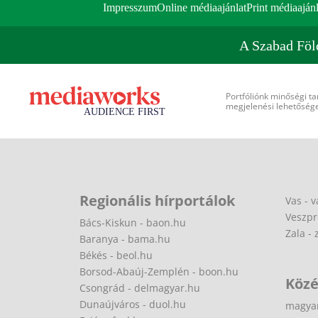
Impresszum
Online médiaajánlat
Print médiaajánl
A Szabad Föl
Portfóliónk minőségi ta
megjelenési lehetőséget
Regionális hírportálok
Vas - v
Veszpr
Bács-Kiskun - baon.hu
Zala - 
Baranya - bama.hu
Békés - beol.hu
Borsod-Abaúj-Zemplén - boon.hu
Közé
Csongrád - delmagyar.hu
Dunaújváros - duol.hu
magya