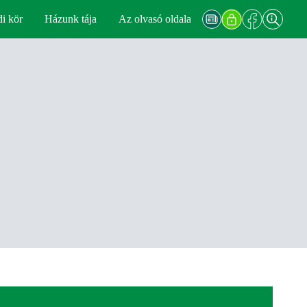
di kör
Házunk tája
Az olvasó oldala