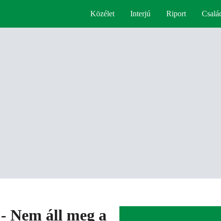
Közélet
Interjú
Riport
Csalá
- Nem áll meg a