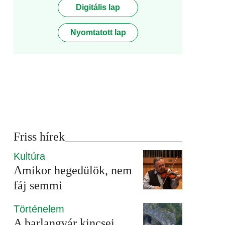
Digitális lap
Nyomtatott lap
Friss hírek
Kultúra
Amikor hegedülök, nem
fáj semmi
Történelem
A barlangvár kincsei