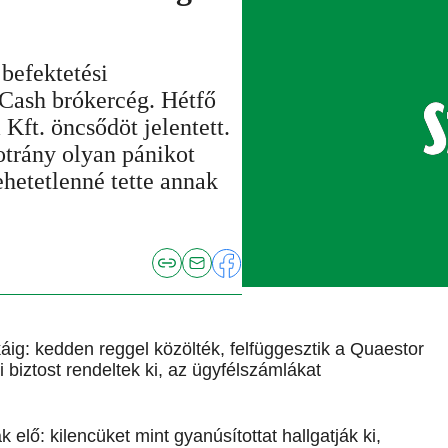
befektetési
-Cash brókercég. Hétfő
 Kft. öncsődöt jelentett.
trány olyan pánikot
ehetetlenné tette annak
ig: kedden reggel közölték, felfüggesztik a Quaestor
 biztost rendeltek ki, az ügyfélszámlákat
 elő: kilencüket mint gyanúsítottat hallgatják ki,