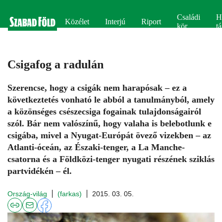
Családi
H
Közélet
Interjú
Riport
kör
tá
Csigafog a radulán
Szerencse, hogy a csigák nem harapósak – ez a
következtetés vonható le abból a tanulmányból, amely
a közönséges csészecsiga fogainak tulajdonságairól
szól. Bár nem valószínű, hogy valaha is belebotlunk e
csigába, mivel a Nyugat-Európát övező vizekben – az
Atlanti-óceán, az Északi-tenger, a La Manche-
csatorna és a Földközi-tenger nyugati részének sziklás
partvidékén – él.
Ország-világ
(farkas)
2015. 03. 05.