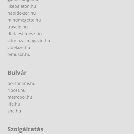
likebalaton.hu
napidoktor.hu
mindmegette.hu
travelo.hu
dietaesfitnesz.hu
vitorlazasmagazin.hu
videkize.hu
tvmusor.hu
Bulvár
borsonline.hu
ripost.hu
metropol.hu
life.hu
she.hu
Szolgáltatás