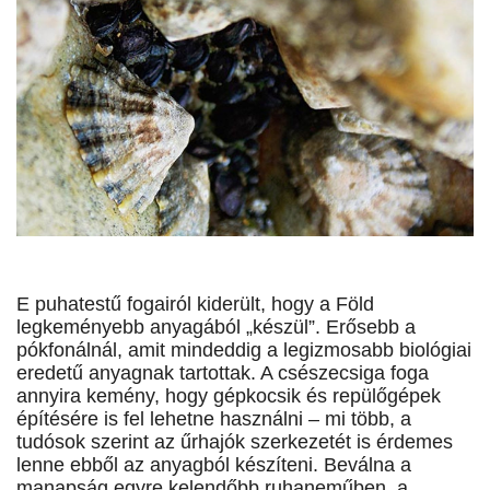
E puhatestű fogairól kiderült, hogy a Föld
legkeményebb anyagából „készül”. Erősebb a
pókfonálnál, amit mindeddig a legizmosabb biológiai
eredetű anyagnak tartottak. A csészecsiga foga
annyira kemény, hogy gépkocsik és repülőgépek
építésére is fel lehetne használni – mi több, a
tudósok szerint az űrhajók szerkezetét is érdemes
lenne ebből az anyagból készíteni. Beválna a
manapság egyre kelendőbb ruhaneműben, a