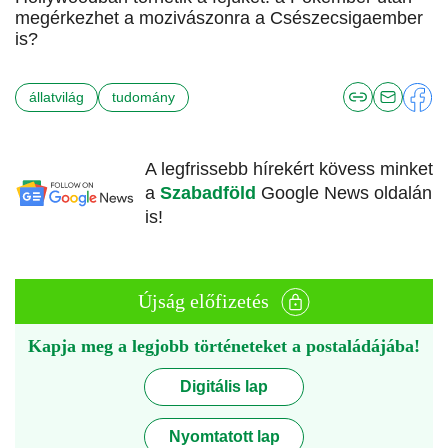
megérkezhet a mozivászonra a Csészecsigaember
is?
állatvilág
tudomány
A legfrissebb hírekért kövess minket
a
Szabadföld
Google News oldalán
is!
Újság előfizetés
Kapja meg a legjobb történeteket a postaládájába!
Digitális lap
Nyomtatott lap