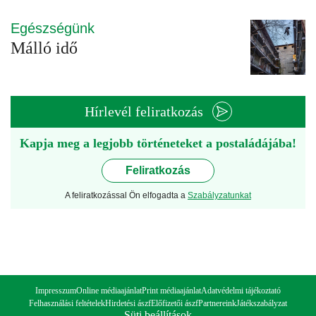
Egészségünk
Málló idő
Hírlevél feliratkozás
Kapja meg a legjobb történeteket a postaládájába!
Feliratkozás
A feliratkozással Ön elfogadta a
Szabályzatunkat
Impresszum
Online médiaajánlat
Print médiaajánlat
Adatvédelmi tájékoztató
Felhasználási feltételek
Hirdetési ászf
Előfizetői ászf
Partnereink
Játékszabályzat
Süti beállítások