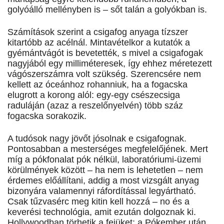
golyóálló mellényben is – sőt talán a golyókban is.
Számítások szerint a csigafog anyaga tízszer
kitartóbb az acélnál. Mintavételkor a kutatók a
gyémántvágót is bevetették, s mivel a csigafogak
nagyjából egy milliméteresek, így ehhez méretezett
vágószerszámra volt szükség. Szerencsére nem
kellett az óceánhoz rohanniuk, ha a fogacska
elugrott a korong alól: egy-egy csészecsiga
raduláján (azaz a reszelőnyelvén) több száz
fogacska sorakozik.
A tudósok nagy jövőt jósolnak e csigafognak.
Pontosabban a mesterséges megfelelőjének. Mert
míg a pókfonalat pók nélkül, laboratóriumi-üzemi
körülmények között – ha nem is lehetetlen – nem
érdemes előállítani, addig a most vizsgált anyag
bizonyára valamennyi ráfordítással legyártható.
Csak tűzvasérc meg kitin kell hozzá – no és a
keverési technológia, amit ezután dolgoznak ki.
Hollywoodban törhetik a fejüket: a Pókember után