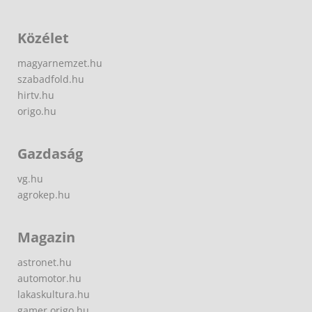
Közélet
magyarnemzet.hu
szabadfold.hu
hirtv.hu
origo.hu
Gazdaság
vg.hu
agrokep.hu
Magazin
astronet.hu
automotor.hu
lakaskultura.hu
gamer.origo.hu