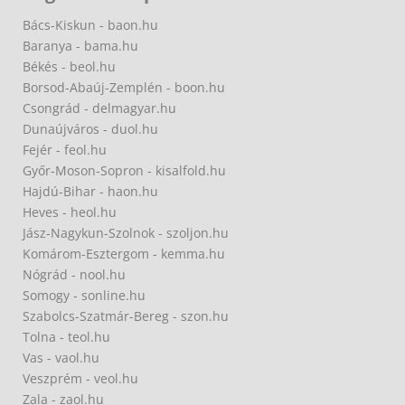
Bács-Kiskun - baon.hu
Baranya - bama.hu
Békés - beol.hu
Borsod-Abaúj-Zemplén - boon.hu
Csongrád - delmagyar.hu
Dunaújváros - duol.hu
Fejér - feol.hu
Győr-Moson-Sopron - kisalfold.hu
Hajdú-Bihar - haon.hu
Heves - heol.hu
Jász-Nagykun-Szolnok - szoljon.hu
Komárom-Esztergom - kemma.hu
Nógrád - nool.hu
Somogy - sonline.hu
Szabolcs-Szatmár-Bereg - szon.hu
Tolna - teol.hu
Vas - vaol.hu
Veszprém - veol.hu
Zala - zaol.hu