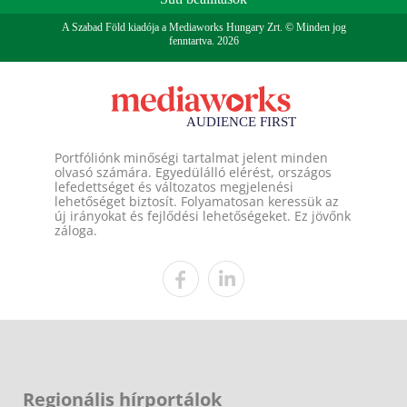
A Szabad Föld kiadója a Mediaworks Hungary Zrt. © Minden jog
fenntartva. 2026
Portfóliónk minőségi tartalmat jelent minden
olvasó számára. Egyedülálló elérést, országos
lefedettséget és változatos megjelenési
lehetőséget biztosít. Folyamatosan keressük az
új irányokat és fejlődési lehetőségeket. Ez jövőnk
záloga.
Regionális hírportálok