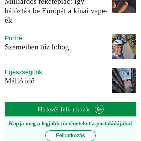
Milliárdos feketepiac: Így
hálózták be Európát a kínai vape-
ek
Portré
Szemeiben tűz lobog
Egészségünk
Málló idő
Hírlevél feliratkozás
Kapja meg a legjobb történeteket a postaládájába!
Feliratkozás