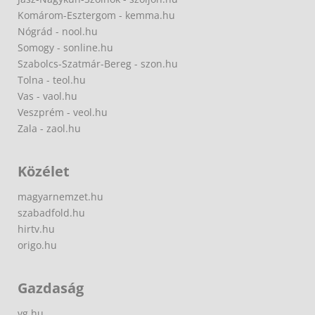
Komárom-Esztergom - kemma.hu
Nógrád - nool.hu
Somogy - sonline.hu
Szabolcs-Szatmár-Bereg - szon.hu
Tolna - teol.hu
Vas - vaol.hu
Veszprém - veol.hu
Zala - zaol.hu
Közélet
magyarnemzet.hu
szabadfold.hu
hirtv.hu
origo.hu
Gazdaság
vg.hu