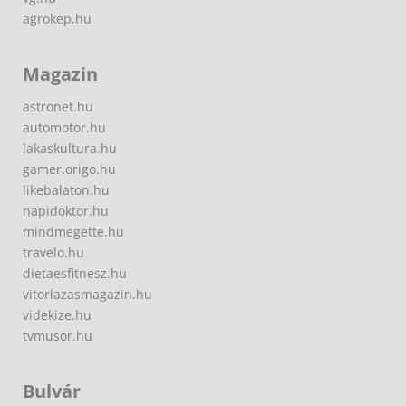
agrokep.hu
Magazin
astronet.hu
automotor.hu
lakaskultura.hu
gamer.origo.hu
likebalaton.hu
napidoktor.hu
mindmegette.hu
travelo.hu
dietaesfitnesz.hu
vitorlazasmagazin.hu
videkize.hu
tvmusor.hu
Bulvár