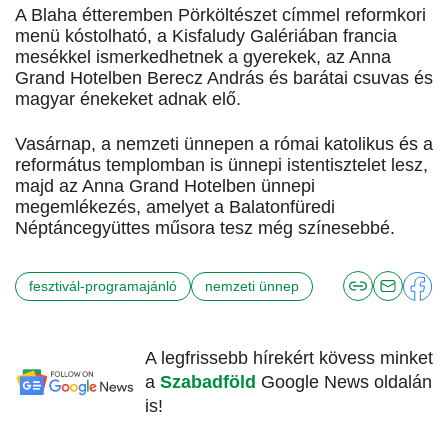
A Blaha étteremben Pörköltészet címmel reformkori
menü kóstolható, a Kisfaludy Galériában francia
mesékkel ismerkedhetnek a gyerekek, az Anna
Grand Hotelben Berecz András és barátai csuvas és
magyar énekeket adnak elő.
Vasárnap, a nemzeti ünnepen a római katolikus és a
református templomban is ünnepi istentisztelet lesz,
majd az Anna Grand Hotelben ünnepi
megemlékezés, amelyet a Balatonfüredi
Néptáncegyüttes műsora tesz még színesebbé.
fesztivál-programajánló
nemzeti ünnep
A legfrissebb hírekért kövess minket
a
Szabadföld
Google News oldalán
is!