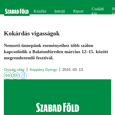
Családi
H
Közélet
Interjú
Riport
kör
tá
Kokárdás vigasságok
Nemzeti ünnepünk eseményeihez több szálon
kapcsolódik a Balatonfüreden március 12–15. között
megrendezendő fesztivál.
Ország-világ
Koppány György
2015. 03. 13.