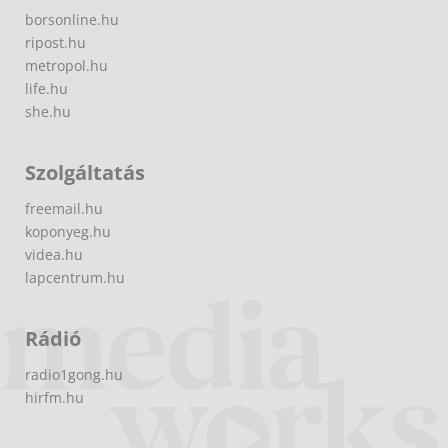
borsonline.hu
ripost.hu
metropol.hu
life.hu
she.hu
Szolgáltatás
freemail.hu
koponyeg.hu
videa.hu
lapcentrum.hu
Rádió
radio1gong.hu
hirfm.hu