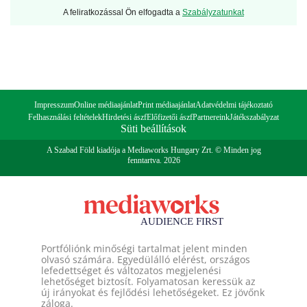
A feliratkozással Ön elfogadta a
Szabályzatunkat
Impresszum
Online médiaajánlat
Print médiaajánlat
Adatvédelmi tájékoztató
Felhasználási feltételek
Hirdetési ászf
Előfizetői ászf
Partnereink
Játékszabályzat
Süti beállítások
A Szabad Föld kiadója a Mediaworks Hungary Zrt. © Minden jog
fenntartva. 2026
Portfóliónk minőségi tartalmat jelent minden
olvasó számára. Egyedülálló elérést, országos
lefedettséget és változatos megjelenési
lehetőséget biztosít. Folyamatosan keressük az
új irányokat és fejlődési lehetőségeket. Ez jövőnk
záloga.