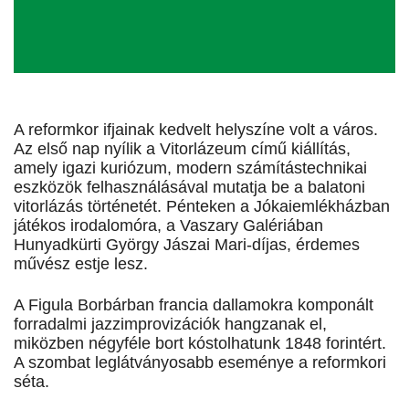
A reformkor ifjainak kedvelt helyszíne volt a város.
Az első nap nyílik a Vitorlázeum című kiállítás,
amely igazi kuriózum, modern számítástechnikai
eszközök felhasználásával mutatja be a balatoni
vitorlázás történetét. Pénteken a Jókaiemlékházban
játékos irodalomóra, a Vaszary Galériában
Hunyadkürti György Jászai Mari-díjas, érdemes
művész estje lesz.
A Figula Borbárban francia dallamokra komponált
forradalmi jazzimprovizációk hangzanak el,
miközben négyféle bort kóstolhatunk 1848 forintért.
A szombat leglátványosabb eseménye a reformkori
séta.