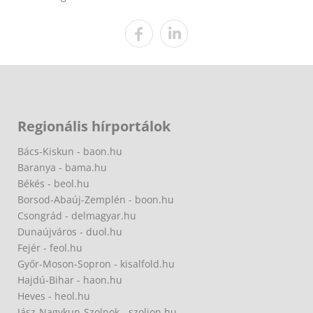
Regionális hírportálok
Bács-Kiskun - baon.hu
Baranya - bama.hu
Békés - beol.hu
Borsod-Abaúj-Zemplén - boon.hu
Csongrád - delmagyar.hu
Dunaújváros - duol.hu
Fejér - feol.hu
Győr-Moson-Sopron - kisalfold.hu
Hajdú-Bihar - haon.hu
Heves - heol.hu
Jász-Nagykun-Szolnok - szoljon.hu