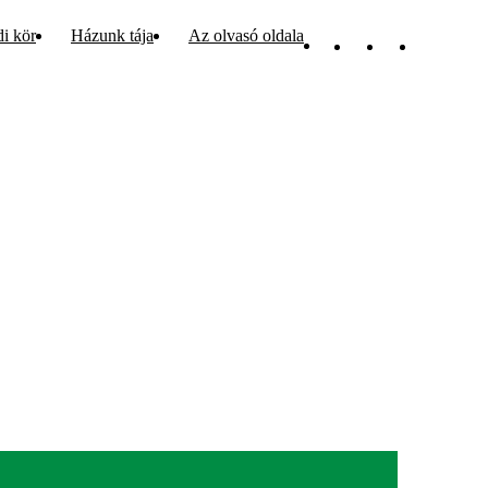
di kör
Házunk tája
Az olvasó oldala