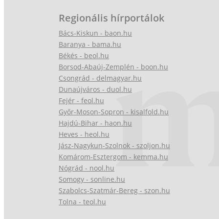
Regionális hírportálok
Bács-Kiskun - baon.hu
Baranya - bama.hu
Békés - beol.hu
Borsod-Abaúj-Zemplén - boon.hu
Csongrád - delmagyar.hu
Dunaújváros - duol.hu
Fejér - feol.hu
Győr-Moson-Sopron - kisalfold.hu
Hajdú-Bihar - haon.hu
Heves - heol.hu
Jász-Nagykun-Szolnok - szoljon.hu
Komárom-Esztergom - kemma.hu
Nógrád - nool.hu
Somogy - sonline.hu
Szabolcs-Szatmár-Bereg - szon.hu
Tolna - teol.hu