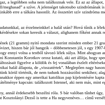
igaz, a legtöbben soha nem találkoznak vele. Ez az az állapot
l/meghasad” a szíve. A jelenséget takotsubo szindrómának is
ginkább erre a tálkára hasonlít. Az összetört szív szindróma 
udatunkkal, az érzelmeinkkel a halál után? Hová tűnik a léle
kérdésekre sokan keresik a választ, alighanem főként annak 
jének (21 gramm) nyitó mondata szerint minden ember 21 gram
vizet, hiszen bár jól hangzik – döbbenetesen jól, s egy 1907-
ogy ennyi volna a testből távozó lélek súlya. Mint ahogyan a
ni Konstantin Korotkov orosz kutató, aki azt állítja, hogy spec
áltozásait figyelve a köldök és fej vonalában észlelt eltérések
inikai halál állapota, de „visszatértek”. Meglepően nagy haso
stünk körül történik, de nem tudunk hozzászólni senkihez; al
akkor éppen egy amerikai katolikus pap kijelentésére kapta fel
daátélménye kapcsán: találkozott Istennel, aki nem más, mint 
y, annál érdekesebb beszélni róla. S bár valóban tűnhet úgy, 
t Kosztolányi Dezső is tette a Ha negyvenéves… című versébe