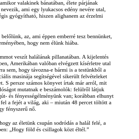
, amikor valakinek bánatában, élete párjának
 nevezik, ami egy lyukacsos edény nevére utal,
mégis gyógyítható, hiszen alighanem az érzelmi
k belőlünk, az, ami éppen emberré tesz bennünket,
reményében, hogy nem élünk hiába.
mot veszít halálának pillanatában. A kijelentés
ben, Amerikában valóban elvégzett kísérletre utal
rra sem, hogy távozna-e bármi is a testünkből a
iális masinája segítségével sikerült felvételeket
et. S persze számos könyvet írtak már arról, mit
nlóságot mutatnak e beszámolók: felülről látjuk
agút- és fényességélményünk van; korábban elhunyt
 a fejét a világ, aki – miután 48 percet töltött a
egy fényszerű nő.
hogy az életünk csupán sodródás a halál felé, a
n: „Hogy föld és csillagok közt éltél.”