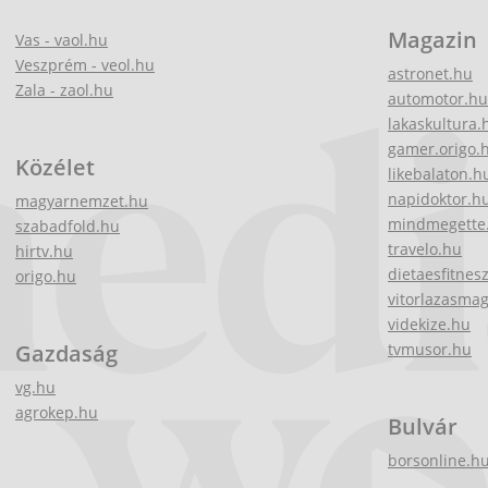
Magazin
Vas - vaol.hu
Veszprém - veol.hu
astronet.hu
Zala - zaol.hu
automotor.hu
lakaskultura.
gamer.origo.
Közélet
likebalaton.h
napidoktor.h
magyarnemzet.hu
mindmegette
szabadfold.hu
travelo.hu
hirtv.hu
dietaesfitnes
origo.hu
vitorlazasma
videkize.hu
Gazdaság
tvmusor.hu
vg.hu
agrokep.hu
Bulvár
borsonline.h