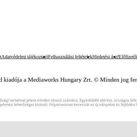
t
Adatvédelmi tájékoztató
Felhasználási feltételek
Hirdetési ászf
Előfizetői
d kiadója a Mediaworks Hungary Zrt. © Minden jog fen
őségi tartalmat jelent minden olvasó számára. Egyedülálló elérést, országos lef
elenési lehetőséget biztosít. Folyamatosan keressük az új irányokat és fejlődési