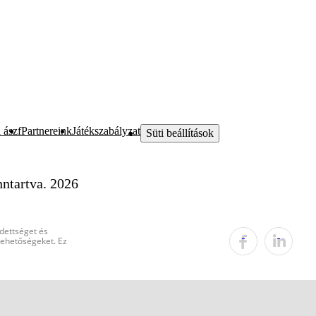
 ászf
Partnereink
Játékszabályzat
Süti beállítások
ntartva. 2026
edettséget és
 lehetőségeket. Ez