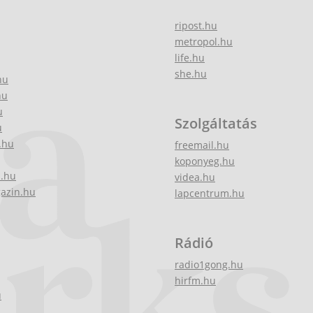
ripost.hu
metropol.hu
life.hu
she.hu
hu
hu
u
Szolgáltatás
u
.hu
freemail.hu
koponyeg.hu
z.hu
videa.hu
gazin.hu
lapcentrum.hu
Rádió
radio1gong.hu
hirfm.hu
u