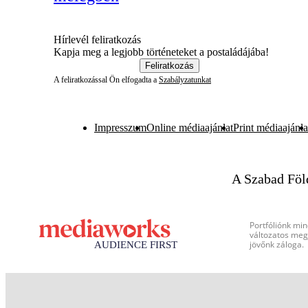
Hírlevél feliratkozás
Kapja meg a legjobb történeteket a postaládájába!
Feliratkozás
A feliratkozással Ön elfogadta a
Szabályzatunkat
Impresszum
Online médiaajánlat
Print médiaajánla
A Szabad Föl
Portfóliónk min
változatos megj
jövőnk záloga.