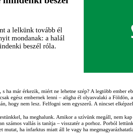
e mindenki beszél
int a lelkünk tovább él
nyit mondanak: a halál
ndenki beszél róla.
é is, s ha már érkezik, miért ne lehetne szép? A legtöbb embe
sak egész embernek lenni – aligha él olyasvalaki a Földön, a
tán, hogy nem lesz. Felfogni sem egyszerű. A nincset elképzel
testünkkel, ha meghalunk. Amikor a szívünk megáll, nem kap v
 számos vallás is tanítja – visszatér a porhoz. Porból lettünk
et mutat, ha infarktus miatt áll le vagy ha megmagyarázhata