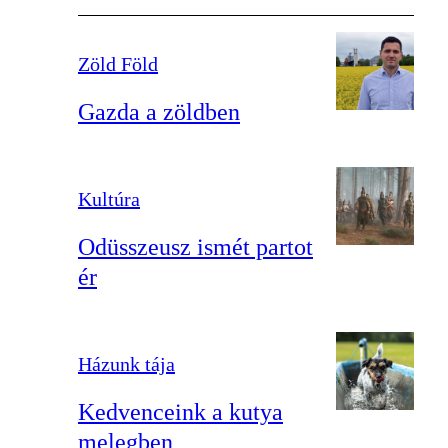
Zöld Föld
Gazda a zöldben
Kultúra
Odüsszeusz ismét partot
ér
Házunk tája
Kedvenceink a kutya
melegben