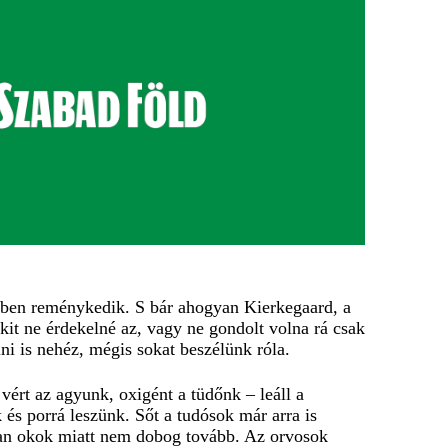
r ebben reménykedik. S bár ahogyan Kierkegaard, a
kit ne érdekelné az, vagy ne gondolt volna rá csak
ni is nehéz, mégis sokat beszélünk róla.
ért az agyunk, oxigént a tüdőnk – leáll a
 és porrá leszünk. Sőt a tudósok már arra is
tlan okok miatt nem dobog tovább. Az orvosok