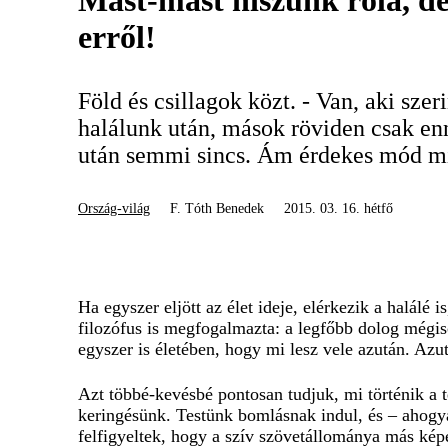
Mást-mást hiszünk róla, d
erről!
Föld és csillagok közt. - Van, aki szer
halálunk után, mások röviden csak en
után semmi sincs. Ám érdekes mód mi
Ország-világ
F. Tóth Benedek
2015. 03. 16. hétfő
Ha egyszer eljött az élet ideje, elérkezik a halál
filozófus is megfogalmazta: a legfőbb dolog mégisc
egyszer is életében, hogy mi lesz vele azután. Azu
Azt többé-kevésbé pontosan tudjuk, mi történik a 
keringésünk. Testünk bomlásnak indul, és – ahogyan
felfigyeltek, hogy a szív szövetállománya más kép