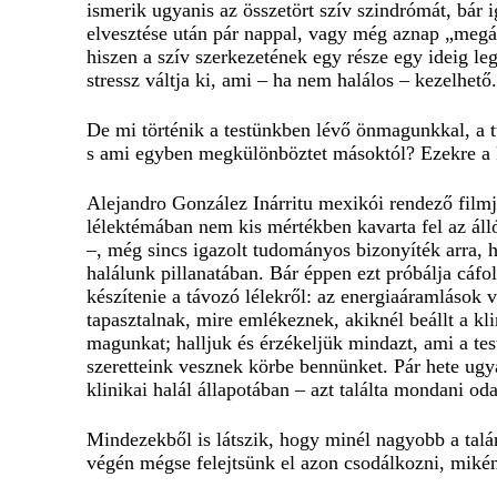
ismerik ugyanis az összetört szív szindrómát, bár 
elvesztése után pár nappal, vagy még aznap „megál
hiszen a szív szerkezetének egy része egy ideig le
stressz váltja ki, ami – ha nem halálos – kezelhető.
De mi történik a testünkben lévő önmagunkkal, a t
s ami egyben megkülönböztet másoktól? Ezekre a 
Alejandro González Inárritu mexikói rendező film
lélektémában nem kis mértékben kavarta fel az álló
–, még sincs igazolt tudományos bizonyíték arra, h
halálunk pillanatában. Bár éppen ezt próbálja cáfol
készítenie a távozó lélekről: az energiaáramlások v
tapasztalnak, mire emlékeznek, akiknél beállt a kl
magunkat; halljuk és érzékeljük mindazt, ami a te
szeretteink vesznek körbe bennünket. Pár hete ugyan
klinikai halál állapotában – azt találta mondani o
Mindezekből is látszik, hogy minél nagyobb a talán
végén mégse felejtsünk el azon csodálkozni, mikén