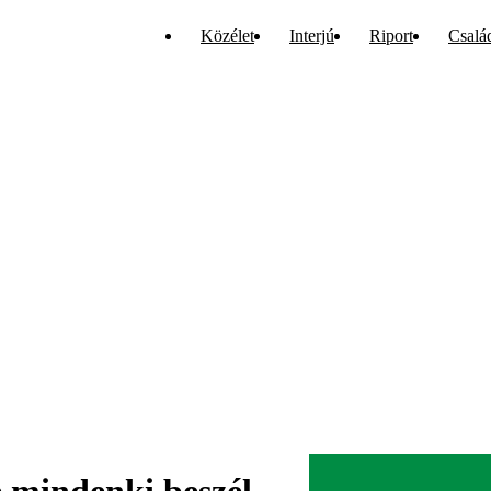
Közélet
Interjú
Riport
Csalá