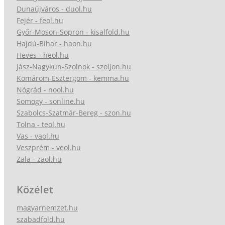
Dunaújváros - duol.hu
Fejér - feol.hu
Győr-Moson-Sopron - kisalfold.hu
Hajdú-Bihar - haon.hu
Heves - heol.hu
Jász-Nagykun-Szolnok - szoljon.hu
Komárom-Esztergom - kemma.hu
Nógrád - nool.hu
Somogy - sonline.hu
Szabolcs-Szatmár-Bereg - szon.hu
Tolna - teol.hu
Vas - vaol.hu
Veszprém - veol.hu
Zala - zaol.hu
Közélet
magyarnemzet.hu
szabadfold.hu