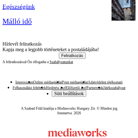
Egészségünk
Málló idő
Hírlevél feliratkozás
Kapja meg a legjobb történeteket a postaládájába!
Feliratkozás
A feliratkozással Ön elfogadta a
Szabályzatunkat
Impresszum
Online médiaajánlat
Print médiaajánlat
Adatvédelmi tájékoztató
Felhasználási feltételek
Hirdetési ászf
Előfizetői ászf
Partnereink
Játékszabályzat
Süti beállítások
A Szabad Föld kiadója a Mediaworks Hungary Zrt. © Minden jog
fenntartva. 2026