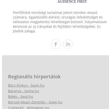
Portfóliónk minőségi tartalmat jelent minden olvasó
számára. Egyedülálló elérést, országos lefedettséget és
változatos megjelenési lehetőséget biztosít. Folyamatosan
keressük az új irányokat és fejlődési lehetőségeket. Ez
jövőnk záloga.
Regionális hírportálok
Bács-Kiskun - baon.hu
Baranya - bama.hu
Békés - beol.hu
Borsod-Abaúj-Zemplén - boon.hu
Csongrád - delmagyar.hu