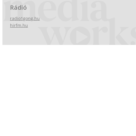
Rádió
radio1gong.hu
hirfm.hu