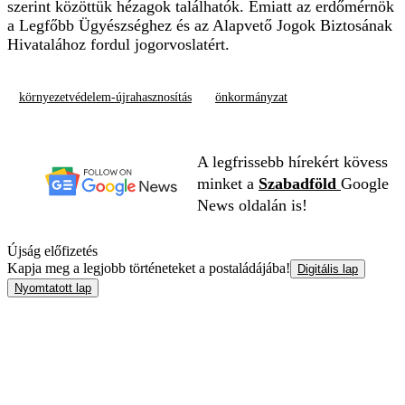
szerint közöttük hézagok találhatók. Emiatt az erdőmérnök
a Legfőbb Ügyészséghez és az Alapvető Jogok Biztosának
Hivatalához fordul jogorvoslatért.
környezetvédelem-újrahasznosítás
önkormányzat
A legfrissebb hírekért kövess
minket a
Szabadföld
Google
News oldalán is!
Újság előfizetés
Kapja meg a legjobb történeteket a postaládájába!
Digitális lap
Nyomtatott lap