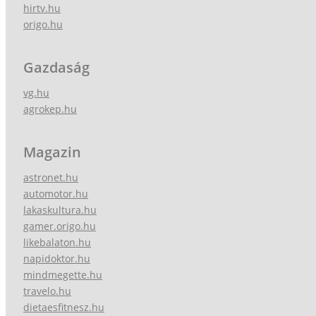
hirtv.hu
origo.hu
Gazdaság
vg.hu
agrokep.hu
Magazin
astronet.hu
automotor.hu
lakaskultura.hu
gamer.origo.hu
likebalaton.hu
napidoktor.hu
mindmegette.hu
travelo.hu
dietaesfitnesz.hu