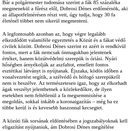
Bár a polgármester tudomása szerint a fák 85 százaléka
megmenekül a fűrész elől, Dobrosi Dénes erdőmérnök, aki
az állapotfelmérésen részt vett, úgy tudja, hogy 30 fa
életénél többet nem sikerül megmenteni.
A legfontosabb azonban az, hogy végre legalább
elkezdődött valamiféle egyeztetés a Közút és a fákat védő
civilek között. Dobrosi Dénes szerint ez azért is rendkívül
fontos, mert a fák nemcsak önmagukban jelentenek
értéket, hanem közútvédelmi szerepük is óriási. Nyári
hőségben árnyékolják az aszfaltot, emellett fontos
esztétikai látványt is nyújtanak. Éjszaka, ködös időben a
vonalvezetést segítik, a szélvédő és hófogó szerepükről
nem is beszélve. Az természetesen igaz, hogy az elkorhadt
ágak veszélyt jelenthetnek a közlekedőkre, de ilyen
esetekben nem feltétlenül a fa megsemmisítése a
megoldás, sokkal inkább a koronaigazítás – még ha ez
többe kerül is és kevesebb haszonnal kecsegtet.
A közúti fák sorsának eldöntésében a jogszabályoknak kell
eligazítást nyújtaniuk, ám Dobrosi Dénes megítélése