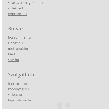
vitorlazasmagazin.hu
videkize.hu
tvmusor.hu
Bulvár
borsonline.hu
ripost.hu
metropol.hu
life.hu
she.hu
Szolgáltatás
freemail.hu
koponyeg.hu
videa.hu
lapcentrum.hu