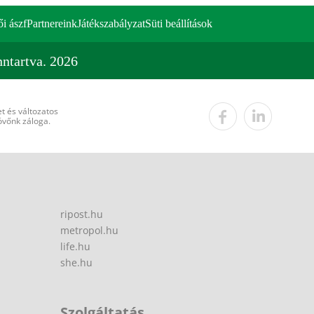
ői ászf
Partnereink
Játékszabályzat
Süti beállítások
ntartva. 2026
t és változatos
övőnk záloga.
ripost.hu
metropol.hu
life.hu
she.hu
Szolgáltatás