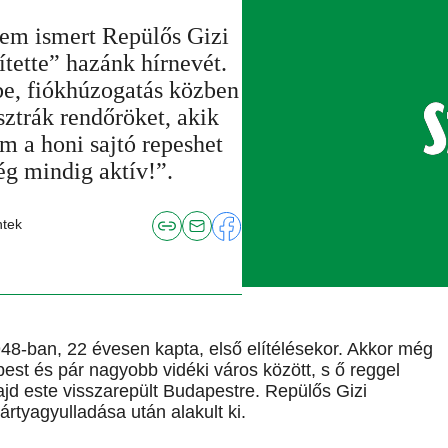
nem ismert Repülős Gizi
ítette” hazánk hírnevét.
be, fiókhúzogatás közben
ztrák rendőröket, akik
m a honi sajtó repeshet
g mindig aktív!”.
ntek
48-ban, 22 évesen kapta, első elítélésekor. Akkor még
est és pár nagyobb vidéki város között, s ő reggel
ajd este visszarepült Budapestre. Repülős Gizi
ártyagyulladása után alakult ki.