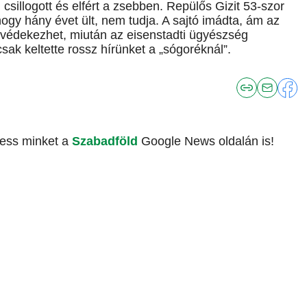
csillogott és elfért a zsebben. Repülős Gizit 53-szor
e hogy hány évet ült, nem tudja. A sajtó imádta, ám az
védekezhet, miután az eisenstadti ügyészség
sak keltette rossz hírünket a „sógoréknál”.
vess minket a
Szabadföld
Google News oldalán is!