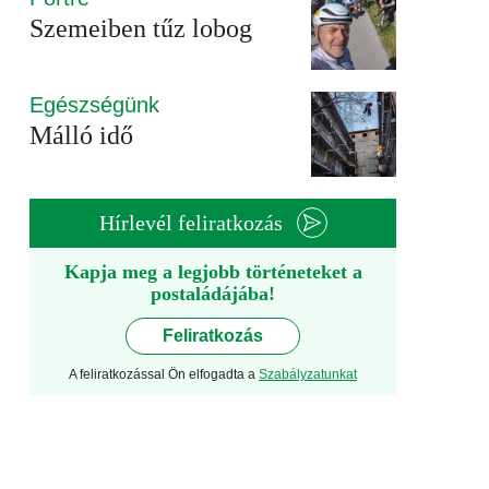
Szemeiben tűz lobog
Egészségünk
Málló idő
Hírlevél feliratkozás
Kapja meg a legjobb történeteket a
postaládájába!
Feliratkozás
A feliratkozással Ön elfogadta a
Szabályzatunkat