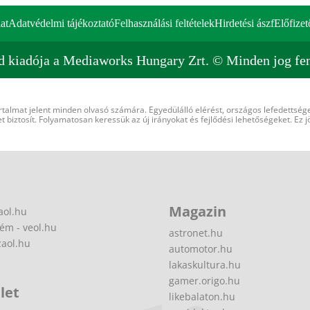
at
Adatvédelmi tájékoztató
Felhasználási feltételek
Hirdetési ászf
Előfizet
d kiadója a Mediaworks Hungary Zrt. © Minden jog fen
rtalmat jelent minden olvasó számára. Egyedülálló elérést, országos lefedettsége
 biztosít. Folyamatosan keressük az új irányokat és fejlődési lehetőségeket. Ez j
Magazin
aol.hu
ém - veol.hu
astronet.hu
zaol.hu
automotor.hu
lakaskultura.hu
gamer.origo.hu
let
likebalaton.hu