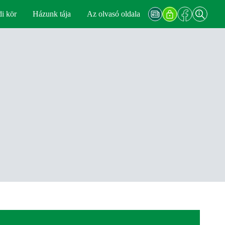
di kör
Házunk tája
Az olvasó oldala