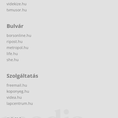
videkize.hu
tvmusor.hu
Bulvár
borsonline.hu
ripost.hu
metropol.hu
life.hu
she.hu
Szolgáltatás
freemail.hu
koponyeg.hu
videa.hu
lapcentrum.hu