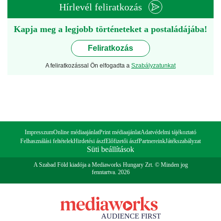
Hírlevél feliratkozás
Kapja meg a legjobb történeteket a postaládájába!
Feliratkozás
A feliratkozással Ön elfogadta a
Szabályzatunkat
Impresszum
Online médiaajánlat
Print médiaajánlat
Adatvédelmi tájékoztató
Felhasználási feltételek
Hirdetési ászf
Előfizetői ászf
Partnereink
Játékszabályzat
Süti beállítások
A Szabad Föld kiadója a Mediaworks Hungary Zrt. © Minden jog
fenntartva. 2026