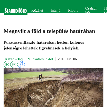
Családi
H
Közélet
Interjú
Riport
kör
tá
Megnyílt a föld a település határában
Pusztaszentlászló határában hétfőn különös
jelenségre lehettek figyelmesek a helyiek.
Ország-világ
Munkatársunktól
2015. 03. 06.