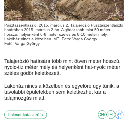
Pusztaszentlászló, 2015. március 2. Talajerózió Pusztaszentlászló
határában 2015. március 2-án. A gödör több mint 50 méter
hosszú, helyenként 6-8 méter széles és 8-10 méter mély.
Lakóház nincs a közelben. MTI Fotó: Varga György
Fotó: Varga György
Talajerózió hatására több mint ötven méter hosszú,
nyolc-tíz méter mély és helyenként hat-nyolc méter
széles gödör keletkezett.
Lakóház nincs a közelben és egyelőre úgy tűnik, a
távolabbi épületekben sem keletkezhet kár a
talajmozgás miatt.
baleset-katasztrófa