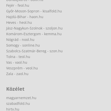
Fejér - feol.hu
Győr-Moson-Sopron - kisalfold.hu
Hajdú-Bihar - haon.hu
Heves - heol.hu
Jász-Nagykun-Szolnok - szoljon.hu
Komárom-Esztergom - kemma.hu
Nógrád - nool.hu
Somogy - sonline.hu
Szabolcs-Szatmár-Bereg - szon.hu
Tolna - teol.hu
Vas - vaol.hu
Veszprém - veol.hu
Zala - zaol.hu
Közélet
magyarnemzet.hu
szabadfold.hu
hirtv.hu