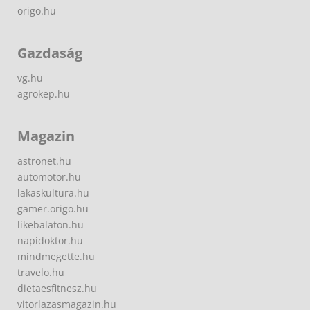
origo.hu
Gazdaság
vg.hu
agrokep.hu
Magazin
astronet.hu
automotor.hu
lakaskultura.hu
gamer.origo.hu
likebalaton.hu
napidoktor.hu
mindmegette.hu
travelo.hu
dietaesfitnesz.hu
vitorlazasmagazin.hu