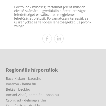
Portfóliónk minőségi tartalmat jelent minden
olvasó számára. Egyedülálló elérést, országos
lefedettséget és változatos megjelenési
lehetőséget biztosít. Folyamatosan keressük az
új irányokat és fejlődési lehetőségeket. Ez jövőnk
záloga.
Regionális hírportálok
Bács-Kiskun - baon.hu
Baranya - bama.hu
Békés - beol.hu
Borsod-Abaúj-Zemplén - boon.hu
Csongrád - delmagyar.hu
Dunaújváros - duol.hu