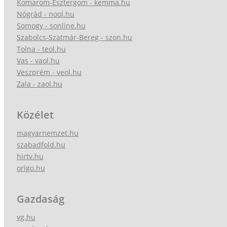
Komárom-Esztergom - kemma.hu
Nógrád - nool.hu
Somogy - sonline.hu
Szabolcs-Szatmár-Bereg - szon.hu
Tolna - teol.hu
Vas - vaol.hu
Veszprém - veol.hu
Zala - zaol.hu
Közélet
magyarnemzet.hu
szabadfold.hu
hirtv.hu
origo.hu
Gazdaság
vg.hu