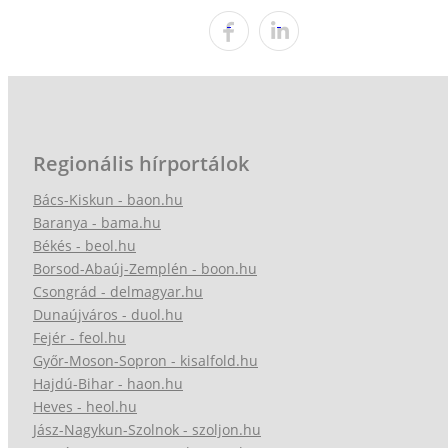
Regionális hírportálok
Bács-Kiskun - baon.hu
Baranya - bama.hu
Békés - beol.hu
Borsod-Abaúj-Zemplén - boon.hu
Csongrád - delmagyar.hu
Dunaújváros - duol.hu
Fejér - feol.hu
Győr-Moson-Sopron - kisalfold.hu
Hajdú-Bihar - haon.hu
Heves - heol.hu
Jász-Nagykun-Szolnok - szoljon.hu