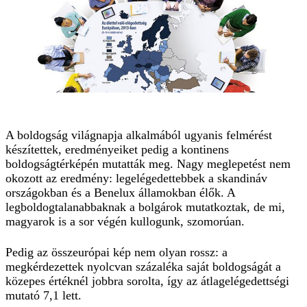
A boldogság világnapja alkalmából ugyanis felmérést
készítettek, eredményeiket pedig a kontinens
boldogságtérképén mutatták meg. Nagy meglepetést nem
okozott az eredmény: legelégedettebbek a skandináv
országokban és a Benelux államokban élők. A
legboldogtalanabbaknak a bolgárok mutatkoztak, de mi,
magyarok is a sor végén kullogunk, szomorúan.
Pedig az összeurópai kép nem olyan rossz: a
megkérdezettek nyolcvan százaléka saját boldogságát a
közepes értéknél jobbra sorolta, így az átlagelégedettségi
mutató 7,1 lett.