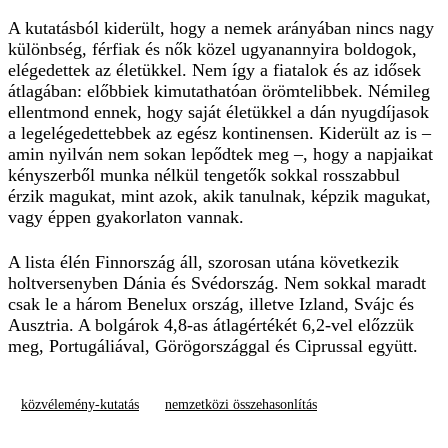
A kutatásból kiderült, hogy a nemek arányában nincs nagy
különbség, férfiak és nők közel ugyanannyira boldogok,
elégedettek az életükkel. Nem így a fiatalok és az idősek
átlagában: előbbiek kimutathatóan örömtelibbek. Némileg
ellentmond ennek, hogy saját életükkel a dán nyugdíjasok
a legelégedettebbek az egész kontinensen. Kiderült az is –
amin nyilván nem sokan lepődtek meg –, hogy a napjaikat
kényszerből munka nélkül tengetők sokkal rosszabbul
érzik magukat, mint azok, akik tanulnak, képzik magukat,
vagy éppen gyakorlaton vannak.
A lista élén Finnország áll, szorosan utána következik
holtversenyben Dánia és Svédország. Nem sokkal maradt
csak le a három Benelux ország, illetve Izland, Svájc és
Ausztria. A bolgárok 4,8-as átlagértékét 6,2-vel előzzük
meg, Portugáliával, Görögországgal és Ciprussal együtt.
közvélemény-kutatás
nemzetközi összehasonlítás