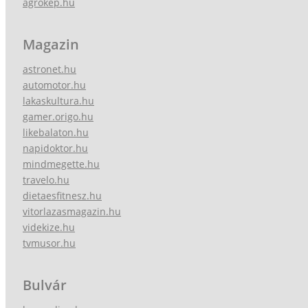
agrokep.hu
Magazin
astronet.hu
automotor.hu
lakaskultura.hu
gamer.origo.hu
likebalaton.hu
napidoktor.hu
mindmegette.hu
travelo.hu
dietaesfitnesz.hu
vitorlazasmagazin.hu
videkize.hu
tvmusor.hu
Bulvár