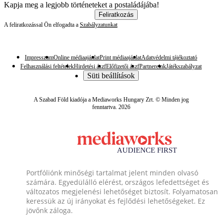
Kapja meg a legjobb történeteket a postaládájába!
Feliratkozás
A feliratkozással Ön elfogadta a
Szabályzatunkat
Impresszum
Online médiaajánlat
Print médiaajánlat
Adatvédelmi tájékoztató
Felhasználási feltételek
Hirdetési ászf
Előfizetői ászf
Partnereink
Játékszabályzat
Süti beállítások
A Szabad Föld kiadója a Mediaworks Hungary Zrt. © Minden jog
fenntartva. 2026
Portfóliónk minőségi tartalmat jelent minden olvasó
számára. Egyedülálló elérést, országos lefedettséget és
változatos megjelenési lehetőséget biztosít. Folyamatosan
keressük az új irányokat és fejlődési lehetőségeket. Ez
jövőnk záloga.