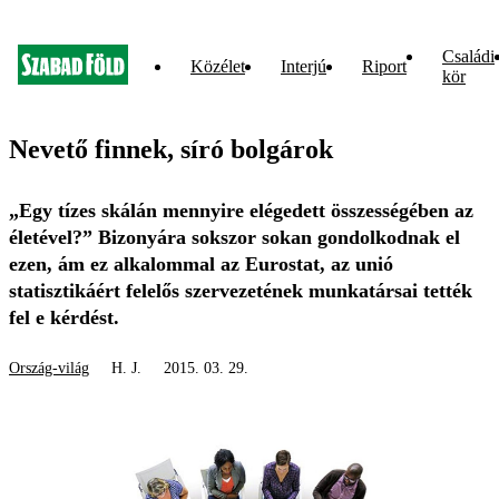
Családi
Közélet
Interjú
Riport
kör
Nevető finnek, síró bolgárok
„Egy tízes skálán mennyire elégedett összességében az
életével?” Bizonyára sokszor sokan gondolkodnak el
ezen, ám ez alkalommal az Eurostat, az unió
statisztikáért felelős szervezetének munkatársai tették
fel e kérdést.
Ország-világ
H. J.
2015. 03. 29.