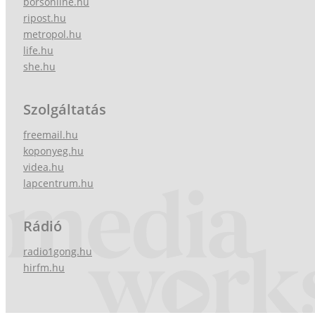
borsonline.hu
ripost.hu
metropol.hu
life.hu
she.hu
Szolgáltatás
freemail.hu
koponyeg.hu
videa.hu
lapcentrum.hu
Rádió
radio1gong.hu
hirfm.hu