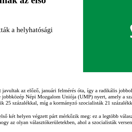
llnak az első
ták a helyhatósági
javultak az előző, januári felmérés óta, így a radikális jobbo
te jobbközép Népi Mozgalom Uniója (UMP) nyert, amely a sza
k 25 százalékkal, míg a kormányzó szocialisták 21 százalékk
lső két helyen végzett párt mérkőzik meg: ez a legtöbb vála
ogy az olyan választókerületekben, ahol a szocialisták verse