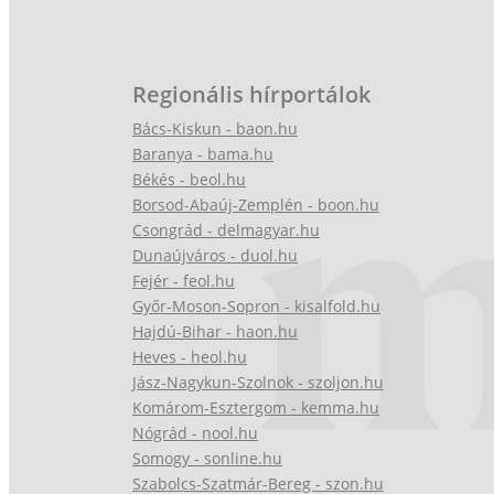
Regionális hírportálok
Bács-Kiskun - baon.hu
Baranya - bama.hu
Békés - beol.hu
Borsod-Abaúj-Zemplén - boon.hu
Csongrád - delmagyar.hu
Dunaújváros - duol.hu
Fejér - feol.hu
Győr-Moson-Sopron - kisalfold.hu
Hajdú-Bihar - haon.hu
Heves - heol.hu
Jász-Nagykun-Szolnok - szoljon.hu
Komárom-Esztergom - kemma.hu
Nógrád - nool.hu
Somogy - sonline.hu
Szabolcs-Szatmár-Bereg - szon.hu