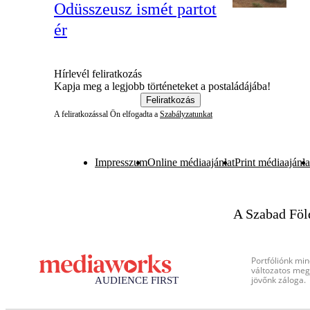
Odüsszeusz ismét partot
ér
Hírlevél feliratkozás
Kapja meg a legjobb történeteket a postaládájába!
Feliratkozás
A feliratkozással Ön elfogadta a
Szabályzatunkat
Impresszum
Online médiaajánlat
Print médiaajánla
A Szabad Föl
Portfóliónk min
változatos megj
jövőnk záloga.