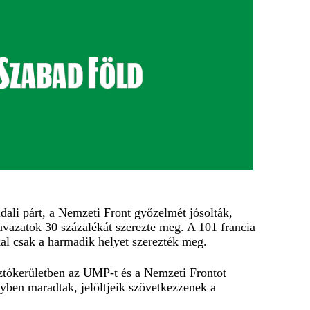
ldali párt, a Nemzeti Front győzelmét jósolták,
vazatok 30 százalékát szerezte meg. A 101 francia
al csak a harmadik helyet szerezték meg.
sztókerületben az UMP-t és a Nemzeti Frontot
nyben maradtak, jelöltjeik szövetkezzenek a