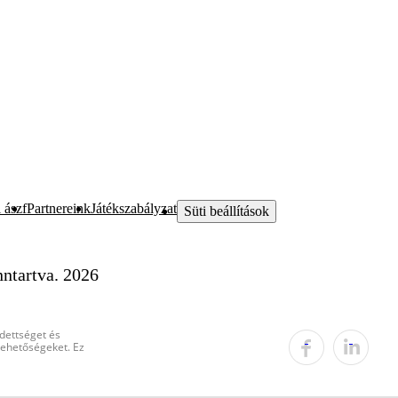
 ászf
Partnereink
Játékszabályzat
Süti beállítások
ntartva. 2026
edettséget és
 lehetőségeket. Ez