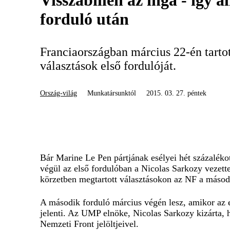
Visszabillen az inga - így á
forduló után
Franciaországban március 22-én tartot
választások első fordulóját.
Ország-világ
Munkatársunktól
2015. 03. 27. péntek
Bár Marine Le Pen pártjának esélyei hét százalékot 
végül az első fordulóban a Nicolas Sarkozy vezet
körzetben megtartott választásokon az NF a másodi
A második forduló március végén lesz, amikor az e
jelenti. Az UMP elnöke, Nicolas Sarkozy kizárta, h
Nemzeti Front jelöltjeivel.