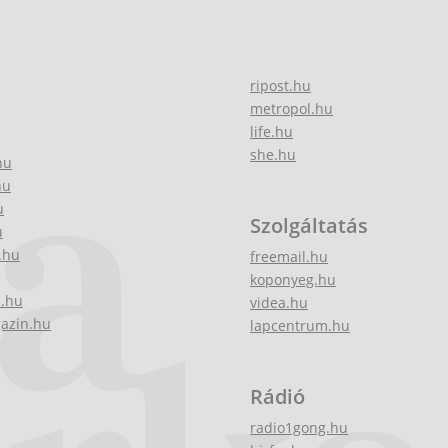
ripost.hu
metropol.hu
life.hu
she.hu
hu
hu
u
Szolgáltatás
u
.hu
freemail.hu
koponyeg.hu
z.hu
videa.hu
gazin.hu
lapcentrum.hu
Rádió
radio1gong.hu