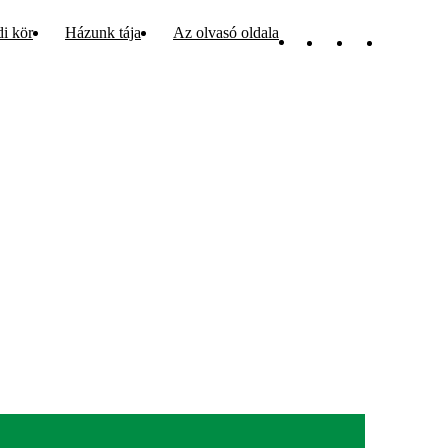
di kör
Házunk tája
Az olvasó oldala