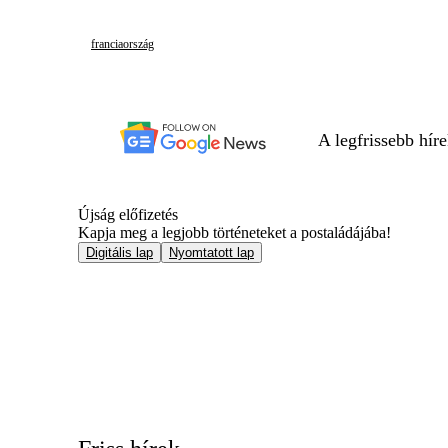
franciaország
A legfrissebb hír
Újság előfizetés
Kapja meg a legjobb történeteket a postaládájába!
Digitális lap
Nyomtatott lap