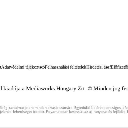
t
Adatvédelmi tájékoztató
Felhasználási feltételek
Hirdetési ászf
Előfizetői
d kiadója a Mediaworks Hungary Zrt. © Minden jog fen
őségi tartalmat jelent minden olvasó számára. Egyedülálló elérést, országos lef
elenési lehetőséget biztosít. Folyamatosan keressük az új irányokat és fejlődési