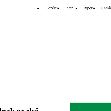
Közélet
Interjú
Riport
Csalá