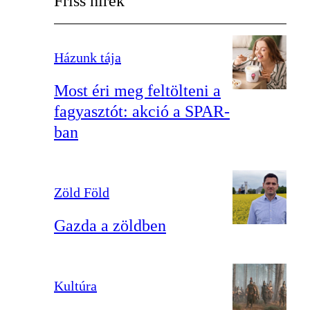
Friss hírek
Házunk tája
Most éri meg feltölteni a
fagyasztót: akció a SPAR-
ban
Zöld Föld
Gazda a zöldben
Kultúra