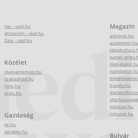
Magazin
Vas - vaol.hu
Veszprém - veol.hu
astronet.hu
Zala - zaol.hu
automotor.hu
lakaskultura.
gamer.origo.
Közélet
likebalaton.h
napidoktor.h
magyarnemzet.hu
mindmegette
szabadfold.hu
travelo.hu
hirtv.hu
dietaesfitnes
origo.hu
vitorlazasma
videkize.hu
Gazdaság
tvmusor.hu
vg.hu
agrokep.hu
Bulvár