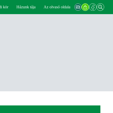
di kör
Házunk tája
Az olvasó oldala