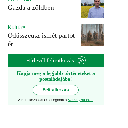
Gazda a zöldben
Kultúra
Odüsszeusz ismét partot
ér
Hírlevél feliratkozás
Kapja meg a legjobb történeteket a
postaládájába!
Feliratkozás
A feliratkozással Ön elfogadta a
Szabályzatunkat