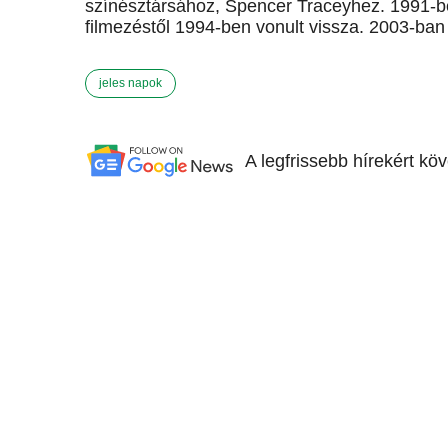
színésztársához, Spencer Traceyhez. 1991-be
filmezéstől 1994-ben vonult vissza. 2003-ban
jeles napok
A legfrissebb hírekért kö