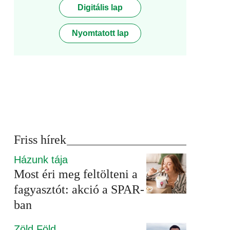
Digitális lap
Nyomtatott lap
Friss hírek
Házunk tája
Most éri meg feltölteni a
fagyasztót: akció a SPAR-
ban
Zöld Föld