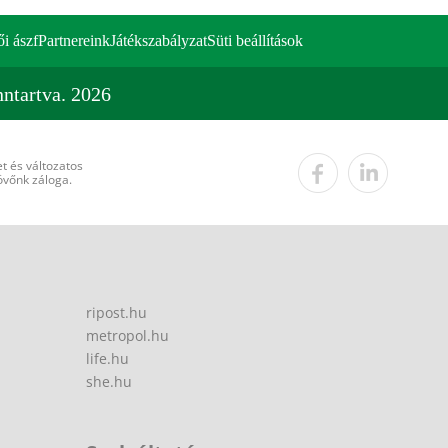
ői ászf
Partnereink
Játékszabályzat
Süti beállítások
ntartva. 2026
t és változatos
övőnk záloga.
ripost.hu
metropol.hu
life.hu
she.hu