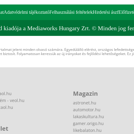
at
Adatvédelmi tájékoztató
Felhasználási feltételek
Hirdetési ászf
Előfizet
d kiadója a Mediaworks Hungary Zrt. © Minden jog fen
rtalmat jelent minden olvasó számára. Egyedülálló elérést, országos lefedettsége
 biztosít. Folyamatosan keressük az új irányokat és fejlődési lehetőségeket. Ez j
Magazin
aol.hu
ém - veol.hu
astronet.hu
zaol.hu
automotor.hu
lakaskultura.hu
gamer.origo.hu
let
likebalaton.hu