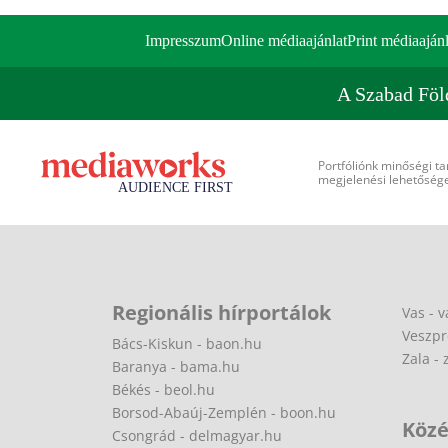
Impresszum
Online médiaajánlat
Print médiaajánl
A Szabad Föl
Portfóliónk minőségi ta
megjelenési lehetőséget
Regionális hírportálok
Vas - v
Veszpr
Bács-Kiskun - baon.hu
Zala - 
Baranya - bama.hu
Békés - beol.hu
Borsod-Abaúj-Zemplén - boon.hu
Közé
Csongrád - delmagyar.hu