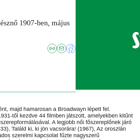
nésznő 1907-ben, május
ként, majd hamarosan a Broadwayn lépett fel.
1931-től kezdve 44 filmben játszott, amelyekben kitűnt
s szerepformálásával. A legjobb női főszereplőnek járó
33), Találd ki, ki jön vacsorára! (1967), Az oroszlán
ados szerelmi kapcsolat fűzte nagyszerű