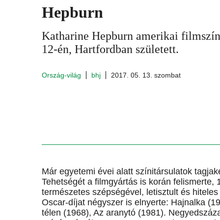
Hepburn
Katharine Hepburn amerikai filmszí
12-én, Hartfordban született.
Ország-világ
bhj
2017. 05. 13. szombat
Már egyetemi évei alatt színitársulatok tagja
Tehetségét a filmgyártás is korán felismerte, 
természetes szépségével, letisztult és hitele
Oscar-díjat négyszer is elnyerte: Hajnalka (19
télen (1968), Az aranytó (1981). Negyedszáz