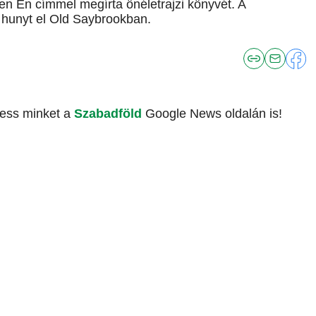
n Én címmel megírta önéletrajzi könyvét. A
 hunyt el Old Saybrookban.
vess minket a
Szabadföld
Google News oldalán is!