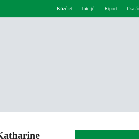
Közélet
Interjú
Riport
Csalá
 Katharine