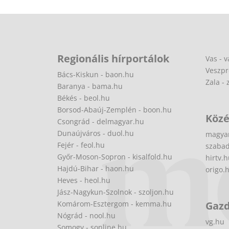
Regionális hírportálok
Vas - v
Veszpr
Bács-Kiskun - baon.hu
Zala - 
Baranya - bama.hu
Békés - beol.hu
Borsod-Abaúj-Zemplén - boon.hu
Közé
Csongrád - delmagyar.hu
Dunaújváros - duol.hu
magya
Fejér - feol.hu
szabad
Győr-Moson-Sopron - kisalfold.hu
hirtv.
Hajdú-Bihar - haon.hu
origo.
Heves - heol.hu
Jász-Nagykun-Szolnok - szoljon.hu
Komárom-Esztergom - kemma.hu
Gaz
Nógrád - nool.hu
vg.hu
Somogy - sonline.hu