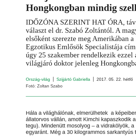
Hongkongban mindig sze
IDŐZÓNA SZERINT HAT ÓRA, távol
választ el dr. Szabó Zoltántól. A mag
elsőként szerezte meg Amerikában a 
Egzotikus Emlősök Specialistája cím
úgy 25 szakember rendelkezik ezzel 
világjáró doktor jelenleg Hongkongba
Ország-világ
Szijjártó Gabriella
2017. 05. 22. hétfő
Fotó: Zoltan Szabo
Hála a világhálónak, elmerülhetek a képeibe
állatorvos vállán, amott Kimchi kapaszkodik 
tegu). Mindenütt mosolyog – a vidrakölyök, 
egyaránt. Még a 30 kilogrammos sarkantyús t