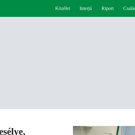
Közélet
Interjú
Riport
Csalá
esélye,