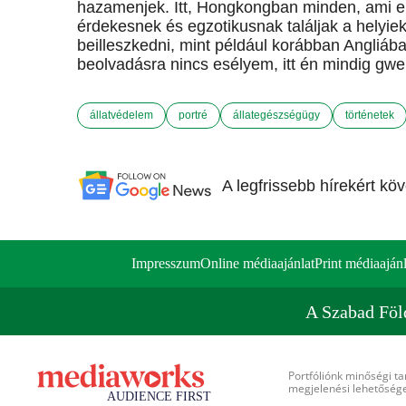
hazamenjek. Itt, Hongkongban minden, ami e
érdekesnek és egzotikusnak találjak a helyiek
beilleszkedni, mint például korábban Angliáb
beolvadásra nincs esélyem, itt én mindig gwei
állatvédelem
portré
állategészségügy
történetek
A legfrissebb hírekért kö
Impresszum
Online médiaajánlat
Print médiaajánl
A Szabad Föl
Portfóliónk minőségi ta
megjelenési lehetőséget