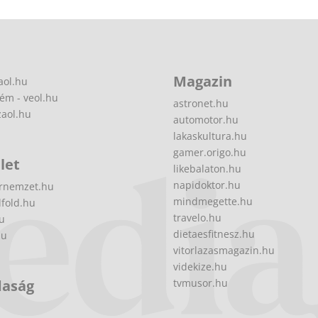
Magazin
aol.hu
ém - veol.hu
astronet.hu
zaol.hu
automotor.hu
lakaskultura.hu
gamer.origo.hu
let
likebalaton.hu
napidoktor.hu
rnemzet.hu
mindmegette.hu
fold.hu
travelo.hu
hu
dietaesfitnesz.hu
hu
vitorlazasmagazin.hu
videkize.hu
daság
tvmusor.hu