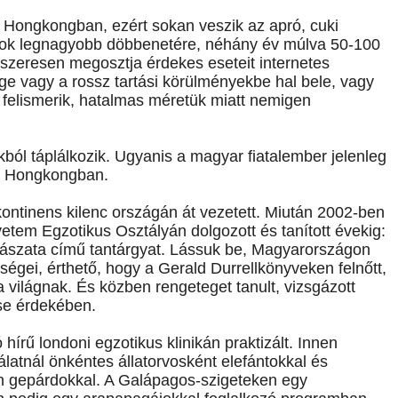
k Hongkongban, ezért sokan veszik az apró, cuki
osok legnagyobb döbbenetére, néhány év múlva 50-100
dszeresen megosztja érdekes eseteit internetes
ége vagy a rossz tartási körülményekbe hal bele, vagy
 felismerik, hatalmas méretük miatt nemigen
ból táplálkozik. Ugyanis a magyar fiatalember jelenleg
je Hongkongban.
kontinens kilenc országán át vezetett. Miután 2002-ben
yetem Egzotikus Osztályán dolgozott és tanított évekig:
gyászata című tantárgyat. Lássuk be, Magyarországon
ségei, érthető, hogy a Gerald Durrellkönyveken felnőtt,
 világnak. És közben rengeteget tanult, vizsgázott
se érdekében.
hírű londoni egzotikus klinikán praktizált. Innen
álatnál önkéntes állatorvosként elefántokkal és
n gepárdokkal. A Galápagos-szigeteken egy