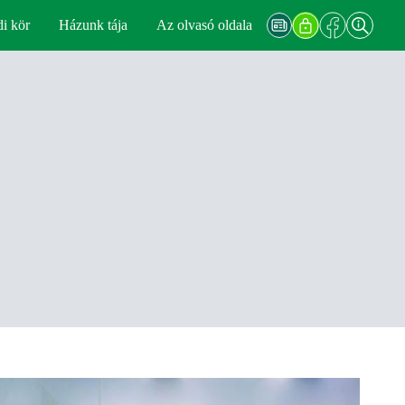
di kör
Házunk tája
Az olvasó oldala