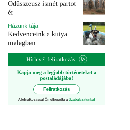
Odüsszeusz ismét partot
ér
Házunk tája
Kedvenceink a kutya
melegben
Hírlevél feliratkozás
Kapja meg a legjobb történeteket a
postaládájába!
Feliratkozás
A feliratkozással Ön elfogadta a
Szabályzatunkat