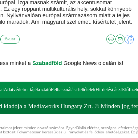
urópai, izgalmasnak számít, az akcentusomat
. Ez egy roppant multikulturális hely, sokkal könnyebb
an. Nyilvánvalóan európai származásom miatt a teljes
lo maradok. Ami magyarul szellemet, kísértetet jelent.
fókusz
vess minket a
Szabadföld
Google News oldalán is!
at
Adatvédelmi tájékoztató
Felhasználási feltételek
Hirdetési ászf
Előfizet
d kiadója a Mediaworks Hungary Zrt. © Minden jog fen
rtalmat jelent minden olvasó számára. Egyedülálló elérést, országos lefedettsége
 biztosít. Folyamatosan keressük az új irányokat és fejlődési lehetőségeket. Ez j