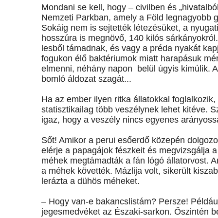
Mondani se kell, hogy – civilben és „hivatalbó
Nemzeti Parkban, amely a Föld legnagyobb gyí
Sokáig nem is sejtették létezésüket, a nyugati
hosszúra is megnövő, 140 kilós sárkányokról.
lesből támadnak, és vagy a préda nyakát kapják
fogukon élő baktériumok miatt harapásuk mé
elmenni, néhány napon belül úgyis kimúlik. A
bomló áldozat szagát...
Ha az ember ilyen ritka állatokkal foglalkozi
statisztikailag több veszélynek lehet kitéve. 
igaz, hogy a veszély nincs egyenes arányossá
Sőt! Amikor a perui esőerdő közepén dolgoz
elérje a papagájok fészkeit és megvizsgálja 
méhek megtámadták a fán lógó állatorvost. Am
a méhek követték. Mázlija volt, sikerült kisz
lerázta a dühös méheket.
– Hogy van-e bakancslistám? Persze! Például s
jegesmedvéket az Északi-sarkon. Őszintén b