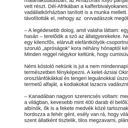
maláriakutatásban, az Amazonas folyó partjá
vett részt. Dél-Afrikában a kafferbivalyokanes
vadállatkórházban tanított is a munka mellett.
távolították el, nehogy az orvvadászok megölj
– A legédesebb dolog, amit valaha láttam: eg
hasán – terelődik a szó az állatgyerekekre. 
egy kilencfős, elárvult elefántkölyök-csopo
szoruló „apróságok” kora néhány hónaptól két é
Minden reggel négykor keltünk, hogy cumisüv
Némi kóstoló nekünk is jut a nem mindennapi
természetben fényképezni. A kelet-ázsiai Ok
oroszlánfókákkal és tengeri leguánokkal úsz
termetű alfaját, a kodiakokat lazacra vadászni
– Kanadában nagyon szerencsés voltam: meg
a világban, kevesebb mint 400 darab él bel
albínók, ők is a fekete medvék közé tartozna
hordozza a fehér gént, esély van rá, hogy vi
szent állatként tisztelik, tilos megzavarni, pl