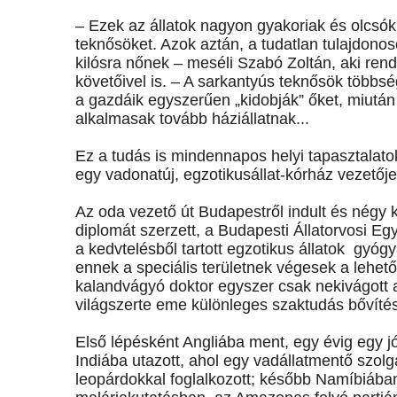
– Ezek az állatok nagyon gyakoriak és olcsó
teknősöket. Azok aztán, a tudatlan tulajdon
kilósra nőnek – meséli Szabó Zoltán, aki ren
követőivel is. – A sarkantyús teknősök többs
a gazdáik egyszerűen „kidobják” őket, miután
alkalmasak tovább háziállatnak...
Ez a tudás is mindennapos helyi tapasztalatok
egy vadonatúj, egzotikusállat-kórház vezető
Az oda vezető út Budapestről indult és négy 
diplomát szerzett, a Budapesti Állatorvosi Eg
a kedvtelésből tartott egzotikus állatok gyó
ennek a speciális területnek végesek a lehető
kalandvágyó doktor egyszer csak nekivágott a
világszerte eme különleges szaktudás bővíté
Első lépésként Angliába ment, egy évig egy jó 
Indiába utazott, ahol egy vadállatmentő szolg
leopárdokkal foglalkozott; később Namíbiába