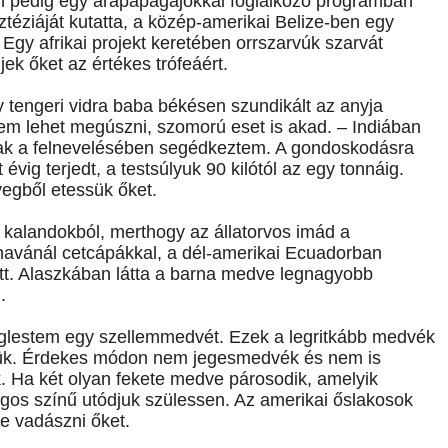
n pedig egy arapapagájokkal foglalkozó programban
ztéziáját kutatta, a közép-amerikai Belize-ben egy
 Egy afrikai projekt keretében orrszarvúk szarvát
ek őket az értékes trófeáért.
y tengeri vidra baba békésen szundikált az anyja
Nem lehet megúszni, szomorú eset is akad. – Indiában
rtnak a felnevelésében segédkeztem. A gondoskodásra
vig terjedt, a testsúlyuk 90 kilótól az egy tonnáig.
egből etessük őket.
 kalandokból, merthogy az állatorvos imád a
inavánál cetcápákkal, a dél-amerikai Ecuadorban
ott. Alaszkában látta a barna medve legnagyobb
.
lestem egy szellemmedvét. Ezek a legritkább medvék
őlük. Érdekes módon nem jegesmedvék és nem is
k. Ha két olyan fekete medve párosodik, amelyik
lágos színű utódjuk szülessen. Az amerikai őslakosok
áne vadászni őket.