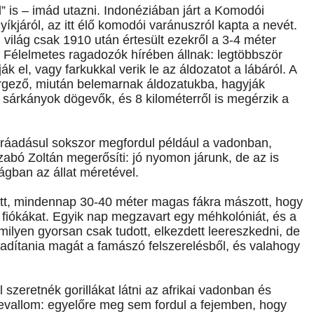
l” is – imád utazni. Indonéziában járt a Komodói
kjáról, az itt élő komodói varánuszról kapta a nevét.
 világ csak 1910 után értesült ezekről a 3-4 méter
 Félelmetes ragadozók hírében állnak: legtöbbször
 el, vagy farkukkal verik le az áldozatot a lábáról. A
rgező, miután belemarnak áldozatukba, hagyják
 sárkányok dögevők, és 8 kilométerről is megérzik a
k, ráadásul sokszor megfordul például a vadonban,
Szabó Zoltán megerősíti: jó nyomon járunk, de az is
gban az állat méretével.
ott, mindennap 30-40 méter magas fákra mászott, hogy
a fiókákat. Egyik nap megzavart egy méhkolóniát, és a
ilyen gyorsan csak tudott, elkezdett leereszkedni, de
abadítania magát a famászó felszerelésből, és valahogy
zeretnék gorillákat látni az afrikai vadonban és
evallom: egyelőre meg sem fordul a fejemben, hogy