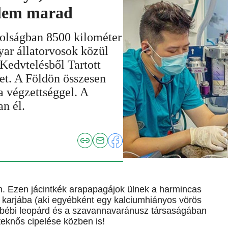
llem marad
ságban 8500 kilométer
yar állatorvosok közül
Kedvtelésből Tartott
et. A Földön összesen
a végzettséggel. A
n él.
n. Ezen jácintkék arapapagájok ülnek a harmincas
a karjába (aki egyébként egy kalciumhiányos vörös
a bébi leopárd és a szavannavaránusz társaságában
eknős cipelése közben is!