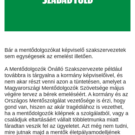
Bár a mentődolgozókat képviselő szakszervezetek
sem egységesek az emelést illetően.
A Mentődolgozók Önálló Szakszervezete például
továbbra is tárgyalna a kormány képviselőivel, és
nem akar részt venni azon a tüntetésen, amelyet a
Magyarországi Mentődolgozók Szövetsége május
végére tervez a bérek emeléséért. A kormány és az
Országos Mentőszolgálat vezetősége is érzi, hogy
gond van, hiszen az akár tragédiához is vezethet,
ha a mentődolgozók kilépnek a szolgálatból, vagy a
családjuk eltartásáért vállalt többletmunka miatt
fáradtan veszik fel az ügyeletet. Azt még nem tudni,
mire jutnak majd a mentők életpályamodelljének