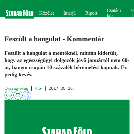
Családi
H
Közélet
Interjú
Riport
kör
tá
Feszült a hangulat - Kommentár
Feszült a hangulat a mentőknél, miután kiderült,
hogy az egészségügyi dolgozók jövő januártól nem 60-
at, hanem csupán 10 százalék béremelést kapnak. Ez
pedig kevés.
Ország-világ
-ftb-
2017. 05. 26.