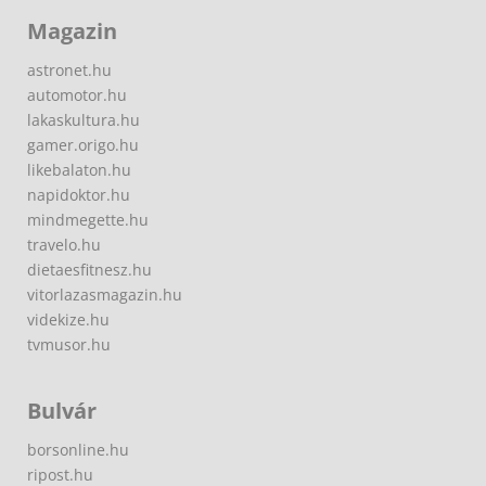
Magazin
astronet.hu
automotor.hu
lakaskultura.hu
gamer.origo.hu
likebalaton.hu
napidoktor.hu
mindmegette.hu
travelo.hu
dietaesfitnesz.hu
vitorlazasmagazin.hu
videkize.hu
tvmusor.hu
Bulvár
borsonline.hu
ripost.hu