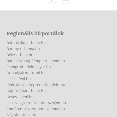
Regionális hírportálok
Bács-Kiskun - baon.hu
Baranya - bama.hu
Békés - beol.hu
Borsod-Abaúj-Zemplén - boon.hu
Csongrád - delmagyar.hu
Dunaújváros - duol.hu
Fejér - feol.hu
Győr-Moson-Sopron - kisalfold.hu
Hajdú-Bihar - haon.hu
Heves - heol.hu
Jász-Nagykun-Szolnok - szoljon.hu
Komárom-Esztergom - kemma.hu
Nógrád - nool.hu