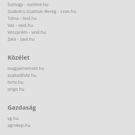
Somogy - sonline.hu
Szabolcs-Szatmár-Bereg - szon.hu
Tolna - teol.hu
Vas - vaol.hu
Veszprém - veol.hu
Zala - zaol.hu
Közélet
magyarnemzet.hu
szabadfold.hu
hirtv.hu
origo.hu
Gazdaság
vg.hu
agrokep.hu