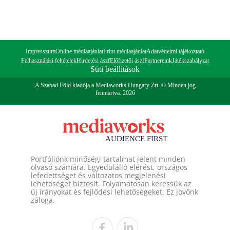
Impresszum
Online médiaajánlat
Print médiaajánlat
Adatvédelmi tájékoztató
Felhasználási feltételek
Hirdetési ászf
Előfizetői ászf
Partnereink
Játékszabályzat
Süti beállítások
A Szabad Föld kiadója a Mediaworks Hungary Zrt. © Minden jog
fenntartva. 2026
Portfóliónk minőségi tartalmat jelent minden
olvasó számára. Egyedülálló elérést, országos
lefedettséget és változatos megjelenési
lehetőséget biztosít. Folyamatosan keressük az
új irányokat és fejlődési lehetőségeket. Ez jövőnk
záloga.