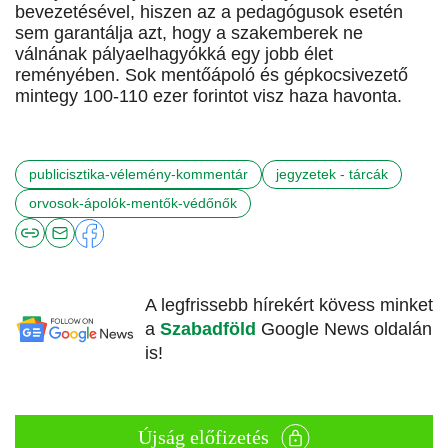
bevezetésével, hiszen az a pedagógusok esetén
sem garantálja azt, hogy a szakemberek ne
válnának pályaelhagyókká egy jobb élet
reményében. Sok mentőápoló és gépkocsivezető
mintegy 100-110 ezer forintot visz haza havonta.
publicisztika-vélemény-kommentár
jegyzetek - tárcák
orvosok-ápolók-mentők-védőnők
A legfrissebb hírekért kövess minket
a
Szabadföld
Google News oldalán
is!
Újság előfizetés