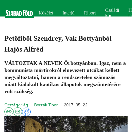
Családi
H
Közélet
Interjú
Riport
kör
tá
Petőfiből Szendrey, Vak Bottyánból
Hajós Alfréd
VÁLTOZTAK A NEVEK Őrbottyánban. Igaz, nem a
kommunista mártírokról elnevezett utcákat kellett
megváltoztatni, hanem a rendszertelen számozás
miatt kialakult kaotikus állapotok megszüntetésére
volt szükség.
Ország-világ
Borzák Tibor
2017. 05. 22.