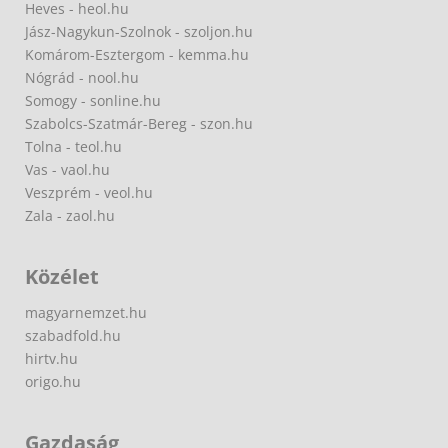
Heves - heol.hu
Jász-Nagykun-Szolnok - szoljon.hu
Komárom-Esztergom - kemma.hu
Nógrád - nool.hu
Somogy - sonline.hu
Szabolcs-Szatmár-Bereg - szon.hu
Tolna - teol.hu
Vas - vaol.hu
Veszprém - veol.hu
Zala - zaol.hu
Közélet
magyarnemzet.hu
szabadfold.hu
hirtv.hu
origo.hu
Gazdaság