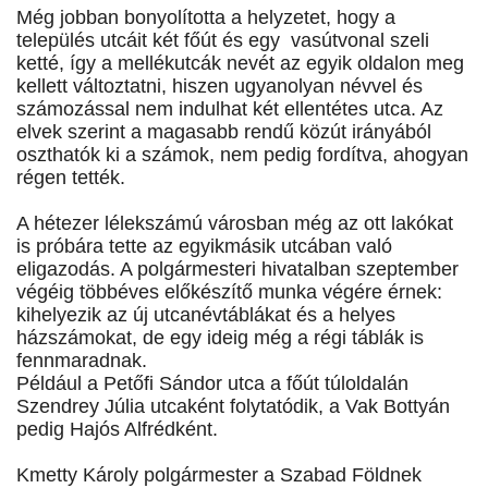
Még jobban bonyolította a helyzetet, hogy a
település utcáit két főút és egy vasútvonal szeli
ketté, így a mellékutcák nevét az egyik oldalon meg
kellett változtatni, hiszen ugyanolyan névvel és
számozással nem indulhat két ellentétes utca. Az
elvek szerint a magasabb rendű közút irányából
oszthatók ki a számok, nem pedig fordítva, ahogyan
régen tették.
A hétezer lélekszámú városban még az ott lakókat
is próbára tette az egyikmásik utcában való
eligazodás. A polgármesteri hivatalban szeptember
végéig többéves előkészítő munka végére érnek:
kihelyezik az új utcanévtáblákat és a helyes
házszámokat, de egy ideig még a régi táblák is
fennmaradnak.
Például a Petőfi Sándor utca a főút túloldalán
Szendrey Júlia utcaként folytatódik, a Vak Bottyán
pedig Hajós Alfrédként.
Kmetty Károly polgármester a Szabad Földnek