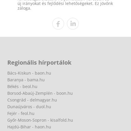
új irányokat és fejlődési lehetőségeket. Ez jövőnk
záloga.
Regionális hírportálok
Bács-Kiskun - baon.hu
Baranya - bama.hu
Békés - beol.hu
Borsod-Abaúj-Zemplén - boon.hu
Csongrád - delmagyar.hu
Dunaújváros - duol.hu
Fejér - feol.hu
Győr-Moson-Sopron - kisalfold.hu
Hajdú-Bihar - haon.hu