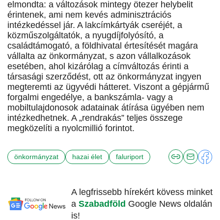
elmondta: a változások mintegy ötezer helybelit
érintenek, ami nem kevés adminisztrációs
intézkedéssel jár. A lakcímkártyák cseréjét, a
közműszolgáltatók, a nyugdíjfolyósító, a
családtámogató, a földhivatal értesítését magára
vállalta az önkormányzat, s azon vállalkozások
esetében, ahol kizárólag a címváltozás érinti a
társasági szerződést, ott az önkormányzat ingyen
megteremti az ügyvédi hátteret. Viszont a gépjármű
forgalmi engedélye, a bankszámla- vagy a
mobiltulajdonosok adatainak átírása ügyében nem
intézkedhetnek. A „rendrakás” teljes összege
megközelíti a nyolcmillió forintot.
önkormányzat
hazai élet
faluriport
A legfrissebb hírekért kövess minket
a
Szabadföld
Google News oldalán
is!