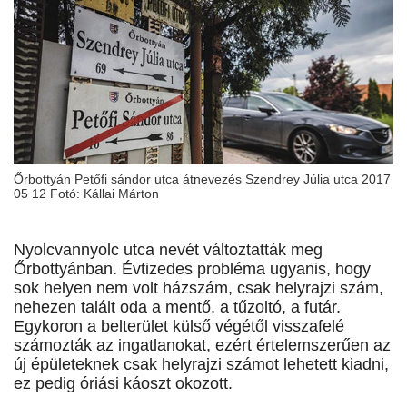
Őrbottyán Petőfi sándor utca átnevezés Szendrey Júlia utca 2017
05 12 Fotó: Kállai Márton
Nyolcvannyolc utca nevét változtatták meg
Őrbottyánban. Évtizedes probléma ugyanis, hogy
sok helyen nem volt házszám, csak helyrajzi szám,
nehezen talált oda a mentő, a tűzoltó, a futár.
Egykoron a belterület külső végétől visszafelé
számozták az ingatlanokat, ezért értelemszerűen az
új épületeknek csak helyrajzi számot lehetett kiadni,
ez pedig óriási káoszt okozott.