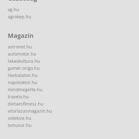
vg.hu
agrokep.hu
Magazin
astronet.hu
automotor.hu
lakaskultura.hu
gamer.origo.hu
likebalaton.hu
napidoktor.hu
mindmegette.hu
travelo.hu
dietaesfitnesz.hu
vitorlazasmagazin.hu
videkize.hu
tvmusor.hu