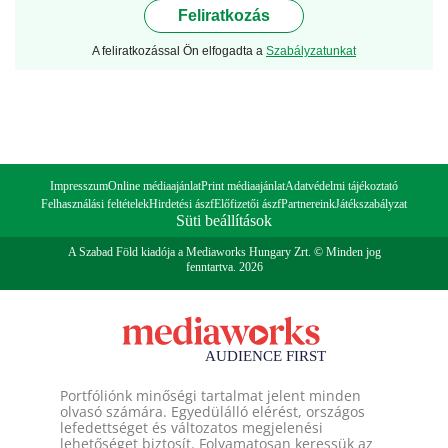
Feliratkozás
A feliratkozással Ön elfogadta a
Szabályzatunkat
Impresszum
Online médiaajánlat
Print médiaajánlat
Adatvédelmi tájékoztató
Felhasználási feltételek
Hirdetési ászf
Előfizetői ászf
Partnereink
Játékszabályzat
Süti beállítások
A Szabad Föld kiadója a Mediaworks Hungary Zrt. © Minden jog
fenntartva. 2026
Portfóliónk minőségi tartalmat jelent minden
olvasó számára. Egyedülálló elérést, országos
lefedettséget és változatos megjelenési
lehetőséget biztosít. Folyamatosan keressük az