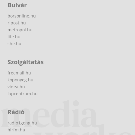
Bulvár
borsonline.hu
ripost.hu
metropol.hu
life.hu
she.hu
Szolgáltatás
freemail.hu
koponyeg.hu
videa.hu
lapcentrum.hu
Rádió
radio1gong.hu
hirfm.hu