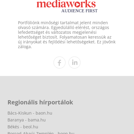
Portfóliónk minőségi tartalmat jelent minden
olvasó számára. Egyedülálló elérést, országos
lefedettséget és változatos megjelenési
lehetőséget biztosít. Folyamatosan keressük az
új irányokat és fejlődési lehetőségeket. Ez jövőnk
záloga.
Regionális hírportálok
Bács-Kiskun - baon.hu
Baranya - bama.hu
Békés - beol.hu
Borsod-Abaúj-Zemplén - boon.hu