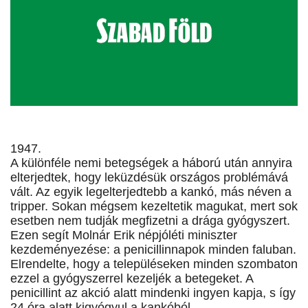
1947.
A különféle nemi betegségek a háború után annyira
elterjedtek, hogy leküzdésük országos problémává
vált. Az egyik legelterjedtebb a kankó, más néven a
tripper. Sokan mégsem kezeltetik magukat, mert sok
esetben nem tudják megfizetni a drága gyógyszert.
Ezen segít Molnár Erik népjóléti miniszter
kezdeményezése: a penicillinnapok minden faluban.
Elrendelte, hogy a településeken minden szombaton
ezzel a gyógyszerrel kezeljék a betegeket. A
penicillint az akció alatt mindenki ingyen kapja, s így
24 óra alatt kigyógyul a kankóból.