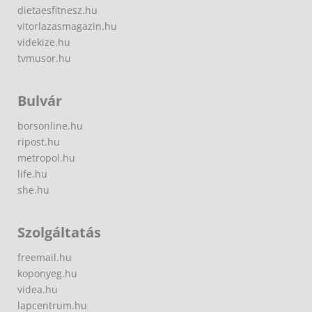
dietaesfitnesz.hu
vitorlazasmagazin.hu
videkize.hu
tvmusor.hu
Bulvár
borsonline.hu
ripost.hu
metropol.hu
life.hu
she.hu
Szolgáltatás
freemail.hu
koponyeg.hu
videa.hu
lapcentrum.hu