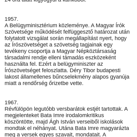
1957.
A Belügyminisztérium közleménye. A Magyar Írók
Szövetsége működését felfüggesztő határozat után
folytatott vizsgálat során megállapítást nyert, hogy
az Írószövetséget a szövetség tagjainak egy
tevékeny csoportja a Magyar Népköztársaság
társadalmi rendje elleni támadás eszközeként
használta fel. Ezért a belügyminiszter az
Írószövetséget feloszlatta. Déry Tibor budapesti
lakost államellenes bűncselekmény alapos gyanúja
miatt a rendőrség őrizetbe vette.
1967.
Révfülöpön legutóbb versbarátok estjét tartottak. A
megjelenteket Bata Imre irodalomkritikus
köszöntötte, majd Ágh István verseiből iskolások
mondtak el néhányat. Utána Bata Imre magyarázta
meg a versek egyes szavait, mondatait. A