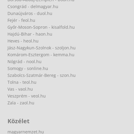
Csongrád - delmagyar.hu
Dunaújváros - duol.hu
Fejér - feol.hu
Győr-Moson-Sopron - kisalfold.hu
Hajdú-Bihar - haon.hu
Heves - heol.hu
Jász-Nagykun-Szolnok - szoljon.hu
Komárom-Esztergom - kemma.hu
Nógrád - nool.hu
Somogy - sonline.hu
Szabolcs-Szatmár-Bereg - szon.hu
Tolna - teol.hu
Vas - vaol.hu
Veszprém - veol.hu
Zala - zaol.hu
Közélet
magyarnemzet.hu