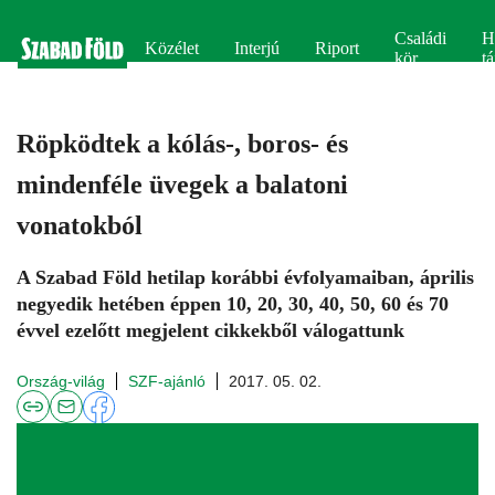
Családi
H
Közélet
Interjú
Riport
kör
tá
Röpködtek a kólás-, boros- és
mindenféle üvegek a balatoni
vonatokból
A Szabad Föld hetilap korábbi évfolyamaiban, április
negyedik hetében éppen 10, 20, 30, 40, 50, 60 és 70
évvel ezelőtt megjelent cikkekből válogattunk
Ország-világ
SZF-ajánló
2017. 05. 02.