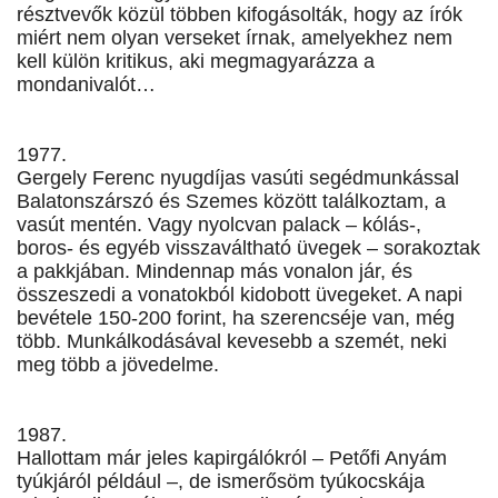
résztvevők közül többen kifogásolták, hogy az írók
miért nem olyan verseket írnak, amelyekhez nem
kell külön kritikus, aki megmagyarázza a
mondanivalót…
1977.
Gergely Ferenc nyugdíjas vasúti segédmunkással
Balatonszárszó és Szemes között találkoztam, a
vasút mentén. Vagy nyolcvan palack – kólás-,
boros- és egyéb visszaváltható üvegek – sorakoztak
a pakkjában. Mindennap más vonalon jár, és
összeszedi a vonatokból kidobott üvegeket. A napi
bevétele 150-200 forint, ha szerencséje van, még
több. Munkálkodásával kevesebb a szemét, neki
meg több a jövedelme.
1987.
Hallottam már jeles kapirgálókról – Petőfi Anyám
tyúkjáról például –, de ismerősöm tyúkocskája