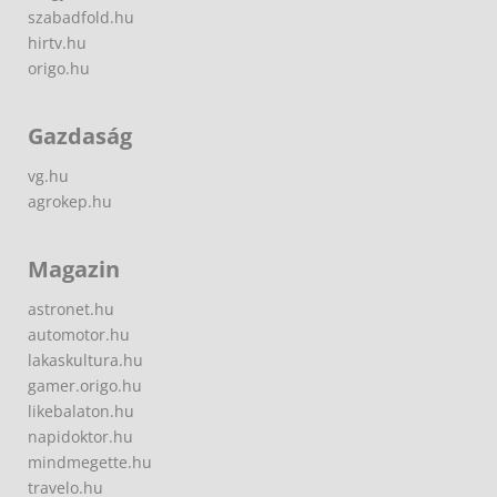
szabadfold.hu
hirtv.hu
origo.hu
Gazdaság
vg.hu
agrokep.hu
Magazin
astronet.hu
automotor.hu
lakaskultura.hu
gamer.origo.hu
likebalaton.hu
napidoktor.hu
mindmegette.hu
travelo.hu