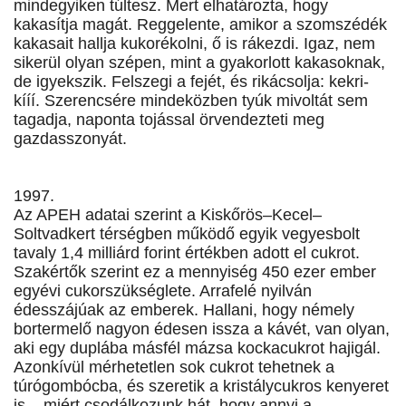
mindegyiken túltesz. Mert elhatározta, hogy
kakasítja magát. Reggelente, amikor a szomszédék
kakasait hallja kukorékolni, ő is rákezdi. Igaz, nem
sikerül olyan szépen, mint a gyakorlott kakasoknak,
de igyekszik. Felszegi a fejét, és rikácsolja: kekri-
kííí. Szerencsére mindeközben tyúk mivoltát sem
tagadja, naponta tojással örvendezteti meg
gazdasszonyát.
1997.
Az APEH adatai szerint a Kiskőrös–Kecel–
Soltvadkert térségben működő egyik vegyesbolt
tavaly 1,4 milliárd forint értékben adott el cukrot.
Szakértők szerint ez a mennyiség 450 ezer ember
egyévi cukorszükséglete. Arrafelé nyilván
édesszájúak az emberek. Hallani, hogy némely
bortermelő nagyon édesen issza a kávét, van olyan,
aki egy duplába másfél mázsa kockacukrot hajigál.
Azonkívül mérhetetlen sok cukrot tehetnek a
túrógombócba, és szeretik a kristálycukros kenyeret
is – miért csodálkozunk hát, hogy annyi a