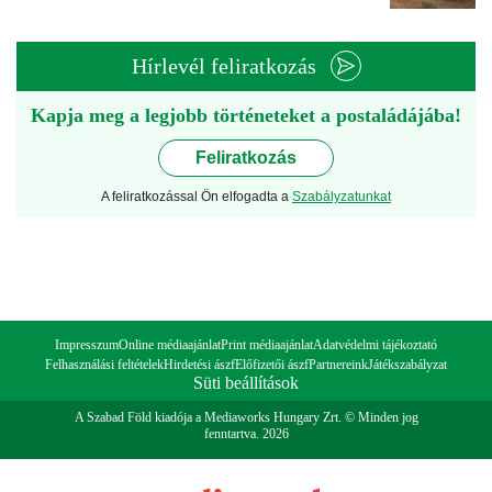
Hírlevél feliratkozás
Kapja meg a legjobb történeteket a postaládájába!
Feliratkozás
A feliratkozással Ön elfogadta a
Szabályzatunkat
Impresszum
Online médiaajánlat
Print médiaajánlat
Adatvédelmi tájékoztató
Felhasználási feltételek
Hirdetési ászf
Előfizetői ászf
Partnereink
Játékszabályzat
Süti beállítások
A Szabad Föld kiadója a Mediaworks Hungary Zrt. © Minden jog
fenntartva. 2026