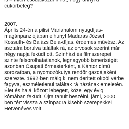
cukorbeteg?
2007.
Április 24-én a pilisi Máriahalom nyugdíjas-
magánpanziójában elhunyt Madaras József
Kossuth- és Balázs Béla-díjas, érdemes művész. Az
asztalra borulva találtak rá, az orvosok szerint már
négy napja feküdt ott. Színházi és filmszerepei
szinte felsorolhatatlanok, legnagyobb ismertségét
azonban Csupati őrmesterként, a Kántor című
sorozatban, a nyomozókutya rendőr gazdájaként
szerezte. 1992-ben máig ki nem derített okból vérbe
fagyva, eszméletlenül találtak rá házának emeletén.
Élet és halál között lebegett, közel egy évig
kómában feküdt. Újra tanult beszélni, járni, 2000-
ben tért vissza a színpadra kisebb szerepekkel.
Hetvenéves volt.