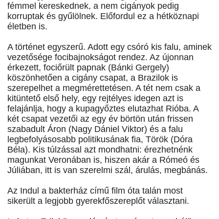
fémmel kereskednek, a nem cigányok pedig
korruptak és gyűlölnek. Előfordul ez a hétköznapi
életben is.
A történet egyszerű. Adott egy csóró kis falu, aminek
vezetősége focibajnokságot rendez. Az újonnan
érkezett, fociőrült papnak (Bánki Gergely)
köszönhetően a cigány csapat, a Brazilok is
szerepelhet a megmérettetésen. A tét nem csak a
kitüntető első hely, egy rejtélyes idegen azt is
felajánlja, hogy a kupagyőztes elutazhat Rióba. A
két csapat vezetői az egy év börtön után frissen
szabadult Áron (Nagy Dániel Viktor) és a falu
legbefolyásosabb politikusának fia, Török (Dóra
Béla). Kis túlzással azt mondhatni: érezhetnénk
magunkat Veronában is, hiszen akár a Rómeó és
Júliában, itt is van szerelmi szál, árulás, megbánás.
Az Indul a bakterház című film óta talán most
sikerült a legjobb gyerekfőszereplőt választani.