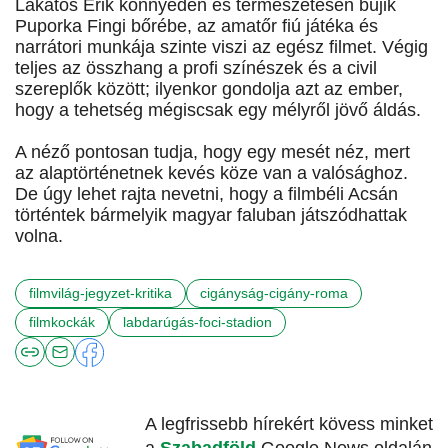
Lakatos Erik könnyedén és természetesen bújik
Puporka Fingi bőrébe, az amatőr fiú játéka és
narrátori munkája szinte viszi az egész filmet. Végig
teljes az összhang a profi színészek és a civil
szereplők között; ilyenkor gondolja azt az ember,
hogy a tehetség mégiscsak egy mélyről jövő áldás.
A néző pontosan tudja, hogy egy mesét néz, mert
az alaptörténetnek kevés köze van a valósághoz.
De úgy lehet rajta nevetni, hogy a filmbéli Acsán
történtek bármelyik magyar faluban játszódhattak
volna.
filmvilág-jegyzet-kritika
cigányság-cigány-roma
filmkockák
labdarúgás-foci-stadion
A legfrissebb hírekért kövess minket