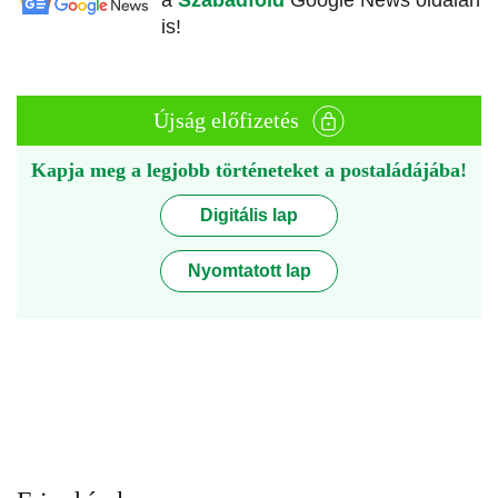
a
Szabadföld
Google News oldalán
is!
Újság előfizetés
Kapja meg a legjobb történeteket a postaládájába!
Digitális lap
Nyomtatott lap