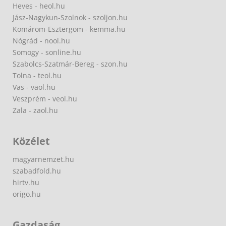
Heves - heol.hu
Jász-Nagykun-Szolnok - szoljon.hu
Komárom-Esztergom - kemma.hu
Nógrád - nool.hu
Somogy - sonline.hu
Szabolcs-Szatmár-Bereg - szon.hu
Tolna - teol.hu
Vas - vaol.hu
Veszprém - veol.hu
Zala - zaol.hu
Közélet
magyarnemzet.hu
szabadfold.hu
hirtv.hu
origo.hu
Gazdaság