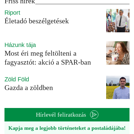
Friss hírek
Riport
Életadó beszélgetések
Házunk tája
Most éri meg feltölteni a
fagyasztót: akció a SPAR-ban
Zöld Föld
Gazda a zöldben
Hírlevél feliratkozás
Kapja meg a legjobb történeteket a postaládájába!