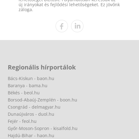
új irányokat és fejlődési lehetőségeket. Ez jövőnk
záloga.
Regionális hírportálok
Bács-Kiskun - baon.hu
Baranya - bama.hu
Békés - beol.hu
Borsod-Abaúj-Zemplén - boon.hu
Csongrád - delmagyar.hu
Dunaújváros - duol.hu
Fejér - feol.hu
Győr-Moson-Sopron - kisalfold.hu
Hajdú-Bihar - haon.hu