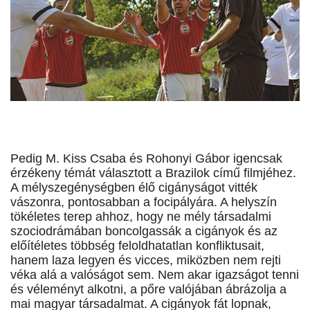
Pedig M. Kiss Csaba és Rohonyi Gábor igencsak
érzékeny témát választott a Brazilok című filmjéhez.
A mélyszegénységben élő cigányságot vitték
vászonra, pontosabban a focipályára. A helyszín
tökéletes terep ahhoz, hogy ne mély társadalmi
szociodrámában boncolgassák a cigányok és az
előítéletes többség feloldhatatlan konfliktusait,
hanem laza legyen és vicces, miközben nem rejti
véka alá a valóságot sem. Nem akar igazságot tenni
és véleményt alkotni, a pőre valójában ábrázolja a
mai magyar társadalmat. A cigányok fát lopnak,