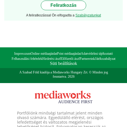
Feliratkozás
A feliratkozással Ön elfogadta a
Szabályzatunkat
Impresszum
Online médiaajánlat
Print médiaajánlat
Adatvédelmi tájékoztató
Felhasználási feltételek
Hirdetési ászf
Előfizetői ászf
Partnereink
Játékszabályzat
Süti beállítások
A Szabad Föld kiadója a Mediaworks Hungary Zrt. © Minden jog
fenntartva. 2026
Portfóliónk minőségi tartalmat jelent minden
olvasó számára. Egyedülálló elérést, országos
lefedettséget és változatos megjelenési
lehetőséget biztosít. Folyamatosan keressük az