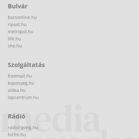
Bulvár
borsonline.hu
ripost.hu
metropol.hu
life.hu
she.hu
Szolgáltatás
freemail.hu
koponyeg.hu
videa.hu
lapcentrum.hu
Rádió
radio1gong.hu
hirfm.hu