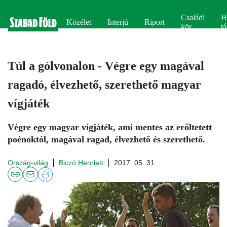
Családi
H
Közélet
Interjú
Riport
kör
tá
Túl a gólvonalon - Végre egy magával
ragadó, élvezhető, szerethető magyar
vígjáték
Végre egy magyar vígjáték, ami mentes az erőltetett
poénoktól, magával ragad, élvezhető és szerethető.
Ország-világ
Biczó Henriett
2017. 05. 31.