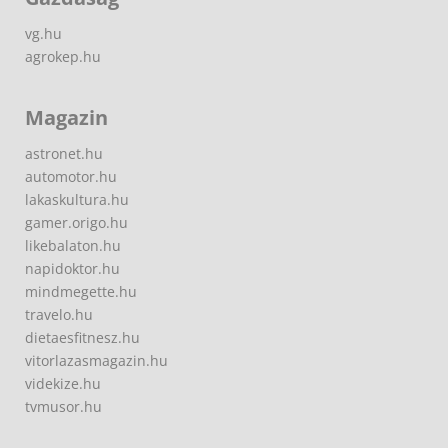
vg.hu
agrokep.hu
Magazin
astronet.hu
automotor.hu
lakaskultura.hu
gamer.origo.hu
likebalaton.hu
napidoktor.hu
mindmegette.hu
travelo.hu
dietaesfitnesz.hu
vitorlazasmagazin.hu
videkize.hu
tvmusor.hu