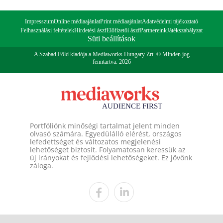
Impresszum
Online médiaajánlat
Print médiaajánlat
Adatvédelmi tájékoztató
Felhasználási feltételek
Hirdetési ászf
Előfizetői ászf
Partnereink
Játékszabályzat
Süti beállítások
A Szabad Föld kiadója a Mediaworks Hungary Zrt. © Minden jog
fenntartva. 2026
Portfóliónk minőségi tartalmat jelent minden
olvasó számára. Egyedülálló elérést, országos
lefedettséget és változatos megjelenési
lehetőséget biztosít. Folyamatosan keressük az
új irányokat és fejlődési lehetőségeket. Ez jövőnk
záloga.