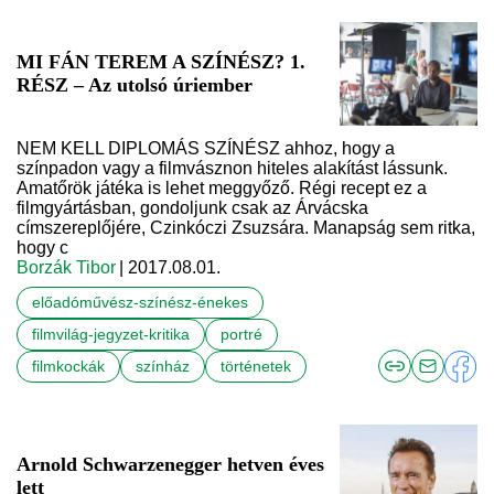
MI FÁN TEREM A SZÍNÉSZ? 1.
RÉSZ – Az utolsó úriember
NEM KELL DIPLOMÁS SZÍNÉSZ ahhoz, hogy a
színpadon vagy a filmvásznon hiteles alakítást lássunk.
Amatőrök játéka is lehet meggyőző. Régi recept ez a
filmgyártásban, gondoljunk csak az Árvácska
címszereplőjére, Czinkóczi Zsuzsára. Manapság sem ritka,
hogy c
Borzák Tibor
| 2017.08.01.
előadóművész-színész-énekes
filmvilág-jegyzet-kritika
portré
filmkockák
színház
történetek
Arnold Schwarzenegger hetven éves
lett