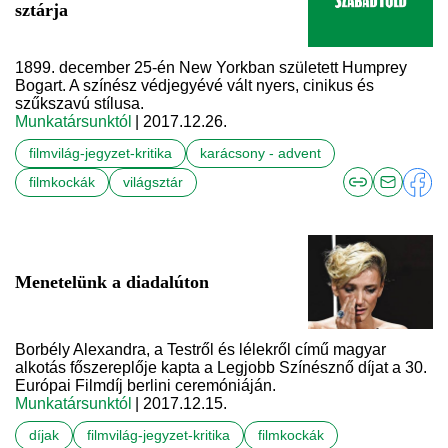
sztárja
1899. december 25-én New Yorkban született Humprey
Bogart. A színész védjegyévé vált nyers, cinikus és
szűkszavú stílusa.
Munkatársunktól
| 2017.12.26.
filmvilág-jegyzet-kritika
karácsony - advent
filmkockák
világsztár
Menetelünk a diadalúton
Borbély Alexandra, a Testről és lélekről című magyar
alkotás főszereplője kapta a Legjobb Színésznő díjat a 30.
Európai Filmdíj berlini ceremóniáján.
Munkatársunktól
| 2017.12.15.
díjak
filmvilág-jegyzet-kritika
filmkockák