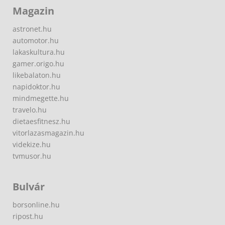
Magazin
astronet.hu
automotor.hu
lakaskultura.hu
gamer.origo.hu
likebalaton.hu
napidoktor.hu
mindmegette.hu
travelo.hu
dietaesfitnesz.hu
vitorlazasmagazin.hu
videkize.hu
tvmusor.hu
Bulvár
borsonline.hu
ripost.hu