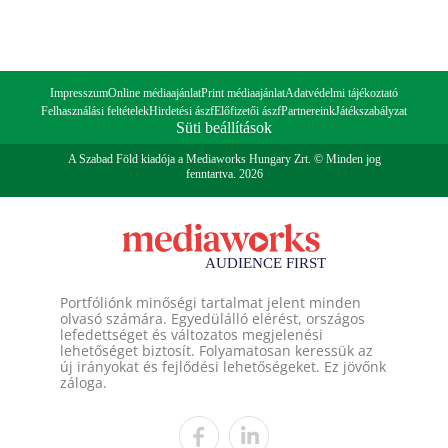
Impresszum
Online médiaajánlat
Print médiaajánlat
Adatvédelmi tájékoztató
Felhasználási feltételek
Hirdetési ászf
Előfizetői ászf
Partnereink
Játékszabályzat
Süti beállítások
A Szabad Föld kiadója a Mediaworks Hungary Zrt. © Minden jog
fenntartva. 2026
Portfóliónk minőségi tartalmat jelent minden
olvasó számára. Egyedülálló elérést, országos
lefedettséget és változatos megjelenési
lehetőséget biztosít. Folyamatosan keressük az
új irányokat és fejlődési lehetőségeket. Ez jövőnk
záloga.