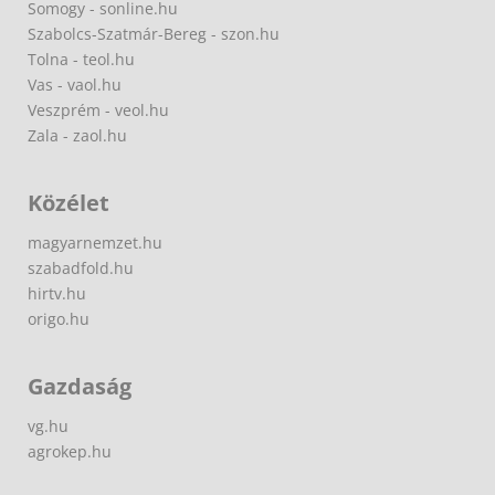
Somogy - sonline.hu
Szabolcs-Szatmár-Bereg - szon.hu
Tolna - teol.hu
Vas - vaol.hu
Veszprém - veol.hu
Zala - zaol.hu
Közélet
magyarnemzet.hu
szabadfold.hu
hirtv.hu
origo.hu
Gazdaság
vg.hu
agrokep.hu