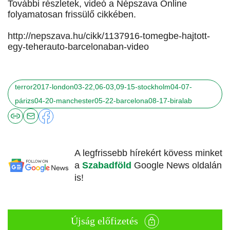
További részletek, videó a Népszava Online
folyamatosan frissülő cikkében.
http://nepszava.hu/cikk/1137916-tomegbe-hajtott-
egy-teherauto-barcelonaban-video
terror2017-london03-22,06-03,09-15-stockholm04-07-
párizs04-20-manchester05-22-barcelona08-17-biralab
A legfrissebb hírekért kövess minket
a
Szabadföld
Google News oldalán
is!
Újság előfizetés