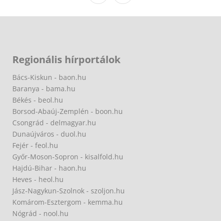
Regionális hírportálok
Bács-Kiskun - baon.hu
Baranya - bama.hu
Békés - beol.hu
Borsod-Abaúj-Zemplén - boon.hu
Csongrád - delmagyar.hu
Dunaújváros - duol.hu
Fejér - feol.hu
Győr-Moson-Sopron - kisalfold.hu
Hajdú-Bihar - haon.hu
Heves - heol.hu
Jász-Nagykun-Szolnok - szoljon.hu
Komárom-Esztergom - kemma.hu
Nógrád - nool.hu