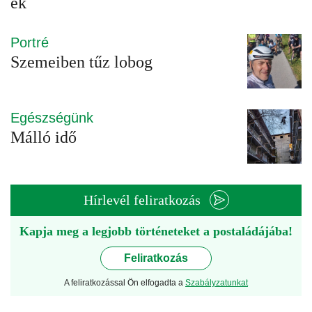
ek
Portré
Szemeiben tűz lobog
Egészségünk
Málló idő
Hírlevél feliratkozás
Kapja meg a legjobb történeteket a postaládájába!
Feliratkozás
A feliratkozással Ön elfogadta a
Szabályzatunkat