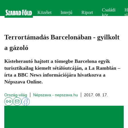
Családi
H
Közélet
Interjú
Riport
kör
tá
Terrortámadás Barcelonában - gyilkolt
a gázoló
Kisteherautó hajtott a tömegbe Barcelona egyik
turisztikailag kiemelt sétálóutcáján, a La Ramblán –
írta a BBC News információjára hivatkozva a
Népszava Online.
Ország-világ
Népszava - nepszava.hu
2017. 08. 17.