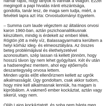
hamar rájött, hogy lányok is vannak a világon. Ezzel
megingott a papi hivatás iránti elszántsága,
gondolta, tanár lesz, de maga sem tudja, miért, a
felvételi lapra azt írta: Orvostudományi Egyetem.
– Summa cum laude végeztem az általános orvosi
karon 1960-ban, aztán pszichoanalitikusnak
készültem, mindig is érdekelt az emberi lélek.
Rögtön jött a mély víz, Balassagyarmatra kerültem a
helyi kórház ideg- és elmeosztályára. Az összes
beteg problémájával és élethelyzetével
azonosultam, szép lassan rá kellett jönnöm, hogy
hosszú távon így nem lehet gyógyítani. Két év után
a hadsereghez mentem, ahol egy ejtőernyős
deszantegység orvosa lettem.
Minden ugrás előtt ellenőriznem kellett az ugrók
alkalmasságát. Úgy gondoltam, csak akkor tudom,
hogy mire kell alkalmasnak lenniük, ha magam is
kipróbálom. A vakmerő ember kockáztat, aztán vagy
sikerül, vagy nem.
Oláh Lajos kockáztatott, és soha nem bánta meg.