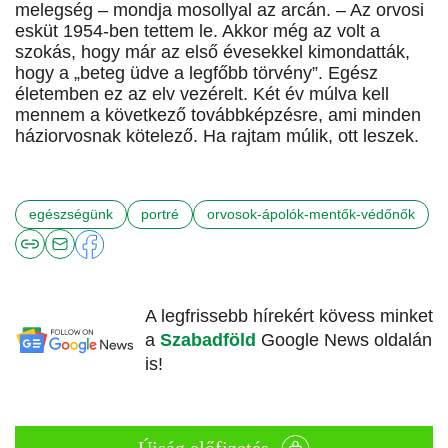
melegség – mondja mosollyal az arcán. – Az orvosi
esküt 1954-ben tettem le. Akkor még az volt a
szokás, hogy már az első évesekkel kimondatták,
hogy a „beteg üdve a legfőbb törvény”. Egész
életemben ez az elv vezérelt. Két év múlva kell
mennem a következő továbbképzésre, ami minden
háziorvosnak kötelező. Ha rajtam múlik, ott leszek.
egészségünk
portré
orvosok-ápolók-mentők-védőnők
A legfrissebb hírekért kövess minket
a
Szabadföld
Google News oldalán
is!