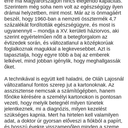
erre ma Magyarországon nincs elegendő kapacitás.
Szerintem még soha nem volt az egészségügy ilyen
drámai helyzetben, mint most. Már az is önmagáért
beszél, hogy 1960-ban a nemzeti össztermék 4,7
százalékát fordították egészségügyre, és most is
ugyanennyit – mondja a XV. kerületi háziorvos, aki
szerint egyértelműen nőtt a betegforgalom az
évtizedek során, és változatlanul a középkorúak
foglalkoznak magukkal a legkevesebbet. Azt is
tapasztalja, hogy egyre több a baj az emberek
lelkével, mind jobban igénylik, hogy meghallgassák
őket.
A technikával is együtt kell haladni, de Oláh Lajosnál
változatlanul fontos szerep jut a kartonoknak. Az
asszisztense nemcsak a számítógépben, hanem
főnöke kérésére a személyi kartonokon is pontosan
vezeti, hogy melyik betegnél milyen tünetek
jelentkeznek, mi a diagnózis, milyen kezelést
szükséges kapnia. Mert ha hirtelen kell valamilyen
adat, a doktor úr gyorsan előveszi a fiókból a papírt,
és hosszú évekre visszamenőleg minden a szeme