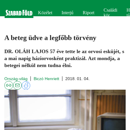
Családi
H
Közélet
Interjú
Riport
kör
tá
A beteg üdve a legfőbb törvény
DR. OLÁH LAJOS 57 éve tette le az orvosi esküjét, s
a mai napig háziorvosként praktizál. Azt mondja, a
betegei nélkül nem tudna élni.
Ország-világ
Biczó Henriett
2018. 01. 04.