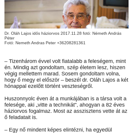
Dr. Oláh Lajos idős háziorvos 2017.11.28 fotó: Németh András
Péter
Fotó: Nemeth Andras Peter +36208281361
– Tizenhárom évvel volt fiatalabb a feleségem, mint
én. Mindig azt gondoltam, szép életem lesz, hiszen
végig mellettem marad. Sosem gondoltam volna,
hogy ő megy el először – beszél dr. Oláh Lajos a két
hónappal ezelőtt történt veszteségről.
Huszonnyolc éven át a munkájában is a társa volt a
felesége, aki „vitte a technikát”, ahogyan a 82 éves
háziorvos fogalmaz. Most az asszisztens vette át az
ő feladatait is.
– Egy nő mindent képes elintézni, ha egyedül