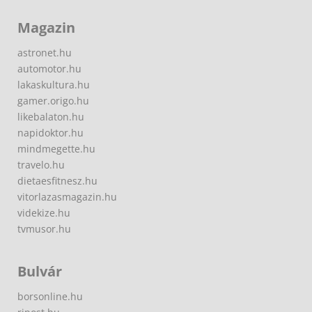
Magazin
astronet.hu
automotor.hu
lakaskultura.hu
gamer.origo.hu
likebalaton.hu
napidoktor.hu
mindmegette.hu
travelo.hu
dietaesfitnesz.hu
vitorlazasmagazin.hu
videkize.hu
tvmusor.hu
Bulvár
borsonline.hu