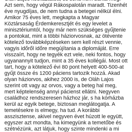
Azt sem, hogy végül Rákospalotán maradt. Tizenhét
éve nyugdíjas, de nem tudna a betegei nélkül élni.
Amikor 75 éves lett, megkapta a Magyar
Köztársaság Érdemkeresztjét és egy levelet a
minisztériumtól, hogy már nem szükséges gyűjtenie
a pontokat, mint a többi háziorvosnak, az ötévente
kötelező továbbképzéseken sem kell részt vennie,
vagyis időről időre megújítania a diplomáját. Erre
visszaírt, hogy ne tegyék ezt vele, neki fontos, hogy
ugyanannyit tudjon, mint a 35 éves kollégái. Most ott
tart, hogy a kötelező évi 80 pont helyett 400-500-at
gyűjt össze és 1200 páciens tartozik hozzá. Akad
olyan háziorvos, akihez 2000 is, de Oláh Lajos
szerint ott vagy az orvos, vagy a beteg hal meg,
mert képtelenség annyi pácienst ellátni. Negyven
családhoz rendszeresen házhoz jár, s ha kórházba
kerül az egyik betege, biztosan meglátogatja. A
temetésekre is elmegy, ha tud. A korábbi
asszisztense, akivel negyven évet húzott le együtt,
egyszer azt mondta, ha kimegyünk a temetőbe és
szétnézünk, azt látjuk, hogy szinte mindenki a mi