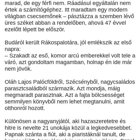
marad, de egy férfi nem. Ráadásul egyáltalán nem
értek a számítógéphez. Itt maradtam egy modern
világban csecsemőnek – pásztázza a szemben lévő
üres széket abban a rendelőben, ahová 47 évvel
ezelőtt lépett be először.
Budáról került Rákospalotára, jól emlékszik az első
napra:
– Szakadt az eső, komor arcú emberekkel volt tele a
váró, azt gondoltam magamban, holnap én ide már
nem jövök.
Oláh Lajos Palócföldről, Szécsényből, nagycsaládos
parasztcsaládból származik. Azt mondja, máig
megmaradt parasztnak. Azt a fajta bölcsességet
semmilyen könyvből nem lehet megtanulni, amit
otthonról hozott.
Különösen a nagyanyjától, aki hazaszeretetre és
hitre is nevelte 21 unokája közül a legkedvesebbet.
Papnak szánta a fiút, aki a piaristáknál tanult, de