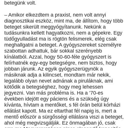
betegünk volt.
– Amikor elkezdtem a praxist, nem volt annyi
diagnosztikai eszköz, mint ma, de állítom, hogy több
beteget sikerült meggyógyítanunk. Nekünk a
tudásunkra kellett hagyatkozni, nem a gépekre. Egy
tüdőgyulladást ma is rögtön felismerek, elég csak
meghallgatni a beteget. A gyógyszereket személyre
szabottan adhattuk, bár sokkal szerényebb
kínálatból. Azzal, hogy 50-60-féle gyógyszert is
felírhatnék egy-egy betegségre, nem biztos, hogy
jobban járunk. Az egyik gyógyszerügynök a
másiknak adja a kilincset, mondtam már nekik,
legalább olyan nevet adnának a piruláknak, ami
kötődik a betegséghez, hogy meg lehessen
jegyezni. Van más probléma is. Ha a ’70-es
években idejött egy páciens és a szükség úgy
kívánta, hívtam a mentőket, s fél órán belül kórházi
ellátást kapott. Ma ez eltarthat fél napig is, mert a
mentő először a sürgősségi ellátásra viszi a beteget,
ahol még megvizsgálják. Ez önmagában jó, csak