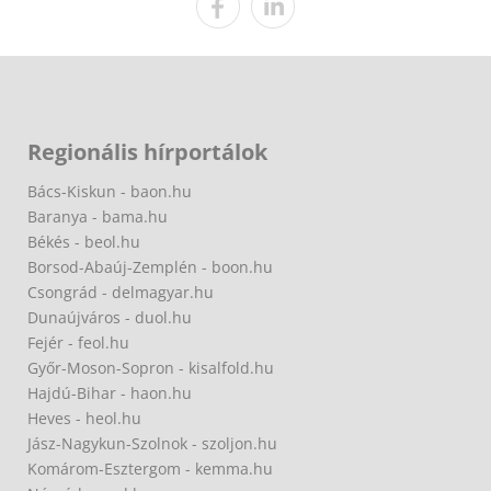
Regionális hírportálok
Bács-Kiskun - baon.hu
Baranya - bama.hu
Békés - beol.hu
Borsod-Abaúj-Zemplén - boon.hu
Csongrád - delmagyar.hu
Dunaújváros - duol.hu
Fejér - feol.hu
Győr-Moson-Sopron - kisalfold.hu
Hajdú-Bihar - haon.hu
Heves - heol.hu
Jász-Nagykun-Szolnok - szoljon.hu
Komárom-Esztergom - kemma.hu