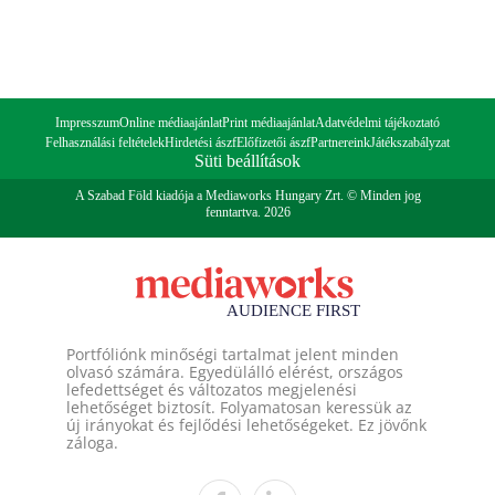
Impresszum
Online médiaajánlat
Print médiaajánlat
Adatvédelmi tájékoztató
Felhasználási feltételek
Hirdetési ászf
Előfizetői ászf
Partnereink
Játékszabályzat
Süti beállítások
A Szabad Föld kiadója a Mediaworks Hungary Zrt. © Minden jog
fenntartva. 2026
Portfóliónk minőségi tartalmat jelent minden
olvasó számára. Egyedülálló elérést, országos
lefedettséget és változatos megjelenési
lehetőséget biztosít. Folyamatosan keressük az
új irányokat és fejlődési lehetőségeket. Ez jövőnk
záloga.