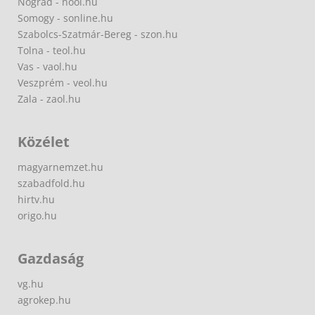
Nógrád - nool.hu
Somogy - sonline.hu
Szabolcs-Szatmár-Bereg - szon.hu
Tolna - teol.hu
Vas - vaol.hu
Veszprém - veol.hu
Zala - zaol.hu
Közélet
magyarnemzet.hu
szabadfold.hu
hirtv.hu
origo.hu
Gazdaság
vg.hu
agrokep.hu