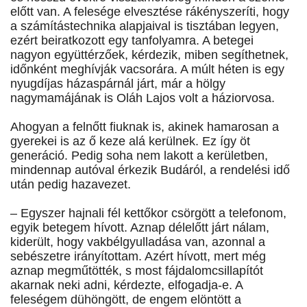
előtt van. A felesége elvesztése rákényszeríti, hogy
a számítástechnika alapjaival is tisztában legyen,
ezért beiratkozott egy tanfolyamra. A betegei
nagyon együttérzőek, kérdezik, miben segíthetnek,
időnként meghívják vacsorára. A múlt héten is egy
nyugdíjas házaspárnál járt, már a hölgy
nagymamájának is Oláh Lajos volt a háziorvosa.
Ahogyan a felnőtt fiuknak is, akinek hamarosan a
gyerekei is az ő keze alá kerülnek. Ez így öt
generáció. Pedig soha nem lakott a kerületben,
mindennap autóval érkezik Budáról, a rendelési idő
után pedig hazavezet.
– Egyszer hajnali fél kettőkor csörgött a telefonom,
egyik betegem hívott. Aznap délelőtt járt nálam,
kiderült, hogy vakbélgyulladása van, azonnal a
sebészetre irányítottam. Azért hívott, mert még
aznap megműtötték, s most fájdalomcsillapítót
akarnak neki adni, kérdezte, elfogadja-e. A
feleségem dühöngött, de engem elöntött a