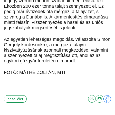
legegyszerűbb módon szabadult meg: elásta azt.
Eközben 200 ezer tonna talajt szennyezett el. Ez
pedig már évtizedek óta mérgezi a talajvizet, s
szivárog a Dunába is. A kármentesítés elmaradása
miatti felszíni vízszennyezés a hazai és az uniós
jogszabályok megsértését is jelenti.
Az egyetlen lehetséges megoldás, válaszolta Simon
Gergely kérdésünkre, a mérgező talajvíz
kiszivattyúzásának azonnali megkezdése, valamint
a szennyezett talaj megtisztítása ott, ahol ez az
egykori gázgyár területén elmaradt.
FOTÓ: MÁTHÉ ZOLTÁN, MTI
hazai élet