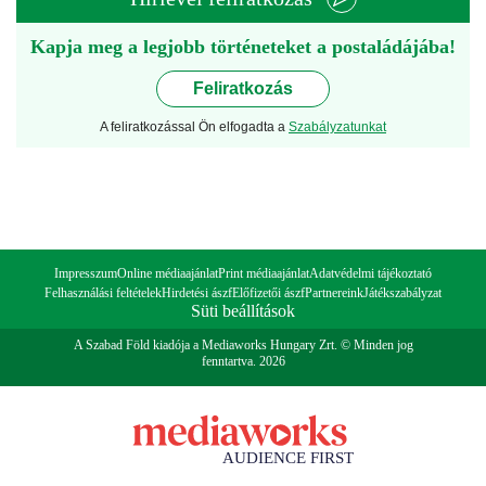
Kapja meg a legjobb történeteket a postaládájába!
Feliratkozás
A feliratkozással Ön elfogadta a
Szabályzatunkat
Impresszum
Online médiaajánlat
Print médiaajánlat
Adatvédelmi tájékoztató
Felhasználási feltételek
Hirdetési ászf
Előfizetői ászf
Partnereink
Játékszabályzat
Süti beállítások
A Szabad Föld kiadója a Mediaworks Hungary Zrt. © Minden jog
fenntartva. 2026