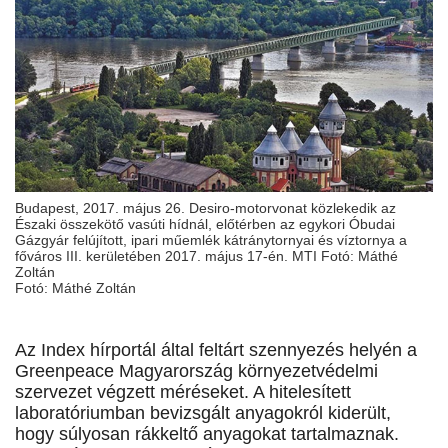
Budapest, 2017. május 26. Desiro-motorvonat közlekedik az
Északi összekötő vasúti hídnál, előtérben az egykori Óbudai
Gázgyár felújított, ipari műemlék kátránytornyai és víztornya a
főváros III. kerületében 2017. május 17-én. MTI Fotó: Máthé
Zoltán
Fotó: Máthé Zoltán
Az Index hírportál által feltárt szennyezés helyén a
Greenpeace Magyarország környezetvédelmi
szervezet végzett méréseket. A hitelesített
laboratóriumban bevizsgált anyagokról kiderült,
hogy súlyosan rákkeltő anyagokat tartalmaznak.