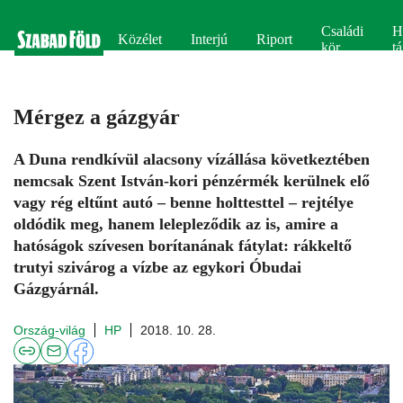
Családi
H
Közélet
Interjú
Riport
kör
tá
Mérgez a gázgyár
A Duna rendkívül alacsony vízállása következtében
nemcsak Szent István-kori pénzérmék kerülnek elő
vagy rég eltűnt autó – benne holttesttel – rejtélye
oldódik meg, hanem lelepleződik az is, amire a
hatóságok szívesen borítanának fátylat: rákkeltő
trutyi szivárog a vízbe az egykori Óbudai
Gázgyárnál.
Ország-világ
HP
2018. 10. 28.