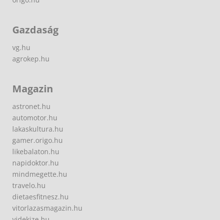
Gazdaság
vg.hu
agrokep.hu
Magazin
astronet.hu
automotor.hu
lakaskultura.hu
gamer.origo.hu
likebalaton.hu
napidoktor.hu
mindmegette.hu
travelo.hu
dietaesfitnesz.hu
vitorlazasmagazin.hu
videkize.hu