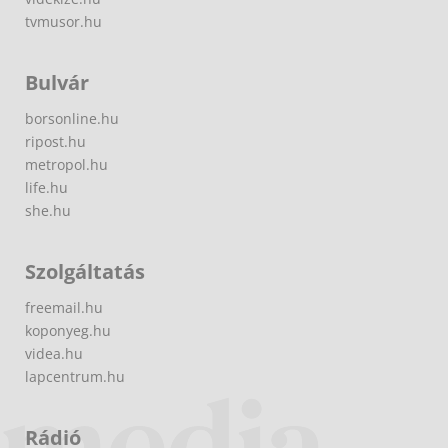
tvmusor.hu
Bulvár
borsonline.hu
ripost.hu
metropol.hu
life.hu
she.hu
Szolgáltatás
freemail.hu
koponyeg.hu
videa.hu
lapcentrum.hu
Rádió