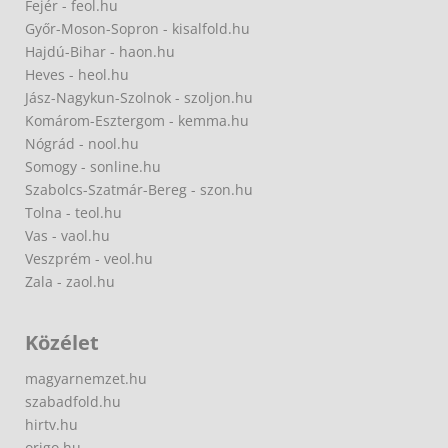
Fejér - feol.hu
Győr-Moson-Sopron - kisalfold.hu
Hajdú-Bihar - haon.hu
Heves - heol.hu
Jász-Nagykun-Szolnok - szoljon.hu
Komárom-Esztergom - kemma.hu
Nógrád - nool.hu
Somogy - sonline.hu
Szabolcs-Szatmár-Bereg - szon.hu
Tolna - teol.hu
Vas - vaol.hu
Veszprém - veol.hu
Zala - zaol.hu
Közélet
magyarnemzet.hu
szabadfold.hu
hirtv.hu
origo.hu