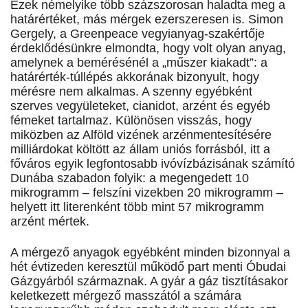
Ezek némelyike több százszorosan haladta meg a
határértéket, más mérgek ezerszeresen is. Simon
Gergely, a Greenpeace vegyianyag-szakértője
érdeklődésünkre elmondta, hogy volt olyan anyag,
amelynek a bemérésénél a „műszer kiakadt”: a
határérték-túllépés akkorának bizonyult, hogy
mérésre nem alkalmas. A szenny egyébként
szerves vegyületeket, cianidot, arzént és egyéb
fémeket tartalmaz. Különösen visszás, hogy
miközben az Alföld vizének arzénmentesítésére
milliárdokat költött az állam uniós forrásból, itt a
főváros egyik legfontosabb ivóvízbázisának számító
Dunába szabadon folyik: a megengedett 10
mikrogramm – felszíni vizekben 20 mikrogramm –
helyett itt literenként több mint 57 mikrogramm
arzént mértek.
A mérgező anyagok egyébként minden bizonnyal a
hét évtizeden keresztül működő part menti Óbudai
Gázgyárból származnak. A gyár a gáz tisztításakor
keletkezett mérgező masszától a számára