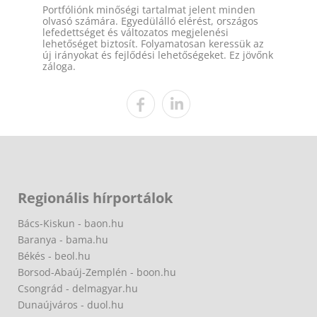
Portfóliónk minőségi tartalmat jelent minden
olvasó számára. Egyedülálló elérést, országos
lefedettséget és változatos megjelenési
lehetőséget biztosít. Folyamatosan keressük az
új irányokat és fejlődési lehetőségeket. Ez jövőnk
záloga.
Regionális hírportálok
Bács-Kiskun - baon.hu
Baranya - bama.hu
Békés - beol.hu
Borsod-Abaúj-Zemplén - boon.hu
Csongrád - delmagyar.hu
Dunaújváros - duol.hu