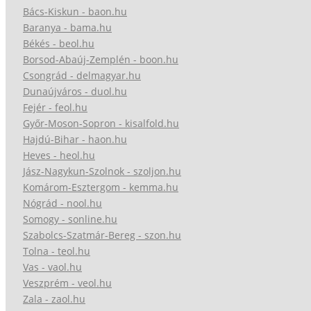
Bács-Kiskun - baon.hu
Baranya - bama.hu
Békés - beol.hu
Borsod-Abaúj-Zemplén - boon.hu
Csongrád - delmagyar.hu
Dunaújváros - duol.hu
Fejér - feol.hu
Győr-Moson-Sopron - kisalfold.hu
Hajdú-Bihar - haon.hu
Heves - heol.hu
Jász-Nagykun-Szolnok - szoljon.hu
Komárom-Esztergom - kemma.hu
Nógrád - nool.hu
Somogy - sonline.hu
Szabolcs-Szatmár-Bereg - szon.hu
Tolna - teol.hu
Vas - vaol.hu
Veszprém - veol.hu
Zala - zaol.hu