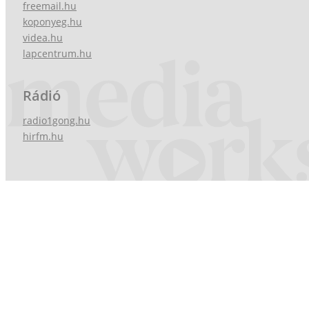
freemail.hu
koponyeg.hu
videa.hu
lapcentrum.hu
Rádió
radio1gong.hu
hirfm.hu