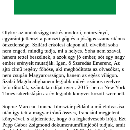
Olykor az undokságig tüskés modorú, öntörvényű,
egyaránt jellemzi a paraszti gőg és a jóságos szamaritánus
önzetlensége. Szilárd erkölcsi alapon áll, elveiből soha
nem enged, mindig tudja, mi a helyes. Soha nem szavai,
hanem tettei beszélnek, s azok egy jó ember, sőt egy nagy
ember erényeit mutatják. Igen, ő Szeredás Emerenc, Az
ajtó című regény főhőse, aki meghódította az olvasókat, s
nem csupán Magyarországon, hanem az egész világon.
Szabó Magda alighanem legjobb művét számos nyelvre
lefordították, számtalan díjat nyert. 2015- ben a New York
Times sikerlistáján az év legjobb könyvei között szerepelt.
Sophie Marceau francia filmsztár például a mű elolvasása
után így tett a magyar írónő összes, franciául megjelent
könyvével, s kijelentette, hogy ő a legkedvesebb írója. Ezt
Papp Gábor Zsigmond dokumentumfilmjéből tudjuk, amit