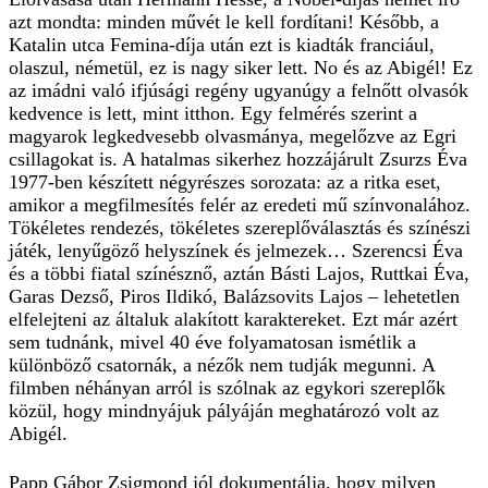
azt mondta: minden művét le kell fordítani! Később, a
Katalin utca Femina-díja után ezt is kiadták franciául,
olaszul, németül, ez is nagy siker lett. No és az Abigél! Ez
az imádni való ifjúsági regény ugyanúgy a felnőtt olvasók
kedvence is lett, mint itthon. Egy felmérés szerint a
magyarok legkedvesebb olvasmánya, megelőzve az Egri
csillagokat is. A hatalmas sikerhez hozzájárult Zsurzs Éva
1977-ben készített négyrészes sorozata: az a ritka eset,
amikor a megfilmesítés felér az eredeti mű színvonalához.
Tökéletes rendezés, tökéletes szereplőválasztás és színészi
játék, lenyűgöző helyszínek és jelmezek… Szerencsi Éva
és a többi fiatal színésznő, aztán Básti Lajos, Ruttkai Éva,
Garas Dezső, Piros Ildikó, Balázsovits Lajos – lehetetlen
elfelejteni az általuk alakított karaktereket. Ezt már azért
sem tudnánk, mivel 40 éve folyamatosan ismétlik a
különböző csatornák, a nézők nem tudják megunni. A
filmben néhányan arról is szólnak az egykori szereplők
közül, hogy mindnyájuk pályáján meghatározó volt az
Abigél.
Papp Gábor Zsigmond jól dokumentálja, hogy milyen