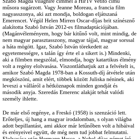
Szabó Magda világhíre címmel a HírTv Vetítő című
műsora sugárzott. Vagy Jeanne Moreau, a francia film
nagyasszonya, aki azt mondja, boldogan eljátszaná
Emerencet. Végül Helen Mirren Oscar-díjas brit színésznő
alakította Szabó István 2012-es filmadaptációjában.
(Magánvéleményem, hogy bár kitűnő volt, mint mindig, de
nem magyar parasztasszony, magyar tájjal, magyar sorssal
a háta mögött. Igaz, Szabó István törekedett az
egyetemességre, s talán így érte el a sikert is.) Mindenki,
aki a filmben megszólal, elmondja, hogy katartikus élmény
volt a regény elolvasása. Viszontláthatjuk azt a felvételt is,
amikor Szabó Magda 1978-ban a Kossuth-díj átvétele után
megköszöni, amit elért, többek között Juliska néninek, aki
leveszi a válláról a hétköznapok minden gondját és
második anyja. Szeredás Emerenc alakját tehát valódi
személy ihlette.
De már első regénye, a Freskó (1958) is szenzáció lett.
Erőteljes, új hang a magyar irodalomban, s olyan világba
adott bepillantást, ami akkor már letűnőben volt a hibáival
és erényeivel együtt, de még nem tud jobbat felmutatni.
Elolvasása után Hermann Hesse, a Nobel-díjas német író