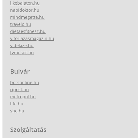
likebalaton.hu
napidoktor.hu
mindmegette.hu
travelo.hu
dietaesfitnesz.hu
vitorlazasmagazin.hu
videkize.hu
tvmusor.hu
Bulvár
borsonline.hu
ripost.hu
metropol.hu
life.hu
she.hu
Szolgáltatás