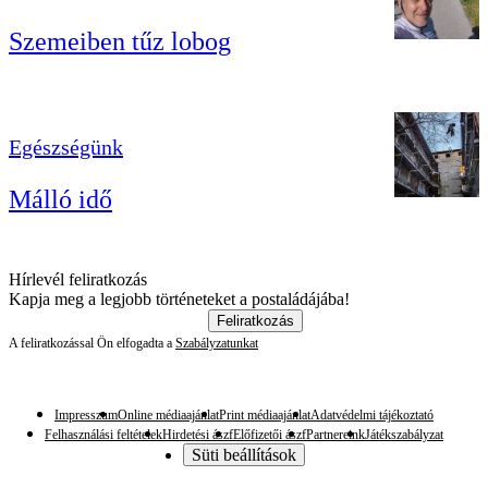
Szemeiben tűz lobog
Egészségünk
Málló idő
Hírlevél feliratkozás
Kapja meg a legjobb történeteket a postaládájába!
Feliratkozás
A feliratkozással Ön elfogadta a
Szabályzatunkat
Impresszum
Online médiaajánlat
Print médiaajánlat
Adatvédelmi tájékoztató
Felhasználási feltételek
Hirdetési ászf
Előfizetői ászf
Partnereink
Játékszabályzat
Süti beállítások