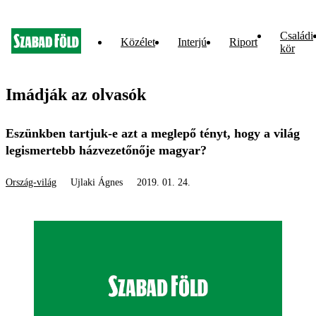
Családi
Közélet
Interjú
Riport
kör
Imádják az olvasók
Eszünkben tartjuk-e azt a meglepő tényt, hogy a világ
legismertebb házvezetőnője magyar?
Ország-világ
Ujlaki Ágnes
2019. 01. 24.