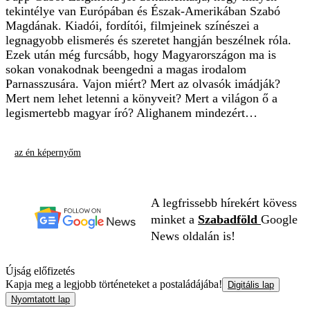
tekintélye van Európában és Észak-Amerikában Szabó
Magdának. Kiadói, fordítói, filmjeinek színészei a
legnagyobb elismerés és szeretet hangján beszélnek róla.
Ezek után még furcsább, hogy Magyarországon ma is
sokan vonakodnak beengedni a magas irodalom
Parnasszusára. Vajon miért? Mert az olvasók imádják?
Mert nem lehet letenni a könyveit? Mert a világon ő a
legismertebb magyar író? Alighanem mindezért…
az én képernyőm
A legfrissebb hírekért kövess
minket a
Szabadföld
Google
News oldalán is!
Újság előfizetés
Kapja meg a legjobb történeteket a postaládájába!
Digitális lap
Nyomtatott lap