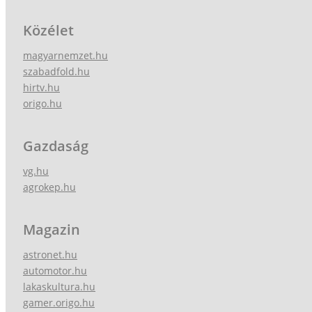
Közélet
magyarnemzet.hu
szabadfold.hu
hirtv.hu
origo.hu
Gazdaság
vg.hu
agrokep.hu
Magazin
astronet.hu
automotor.hu
lakaskultura.hu
gamer.origo.hu