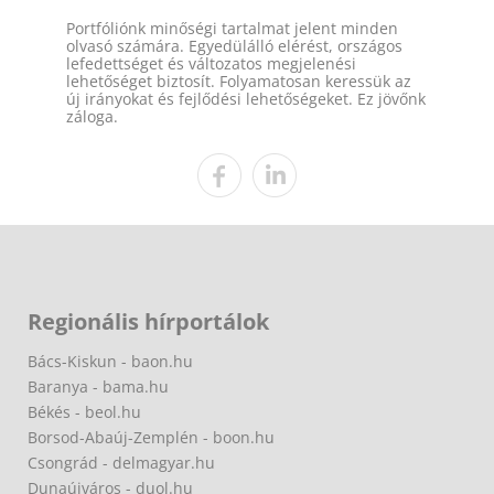
Portfóliónk minőségi tartalmat jelent minden
olvasó számára. Egyedülálló elérést, országos
lefedettséget és változatos megjelenési
lehetőséget biztosít. Folyamatosan keressük az
új irányokat és fejlődési lehetőségeket. Ez jövőnk
záloga.
Regionális hírportálok
Bács-Kiskun - baon.hu
Baranya - bama.hu
Békés - beol.hu
Borsod-Abaúj-Zemplén - boon.hu
Csongrád - delmagyar.hu
Dunaújváros - duol.hu