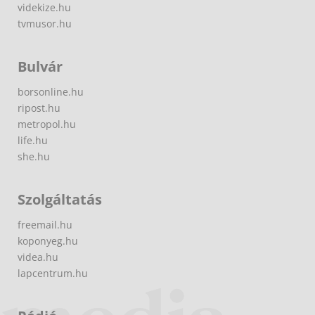
videkize.hu
tvmusor.hu
Bulvár
borsonline.hu
ripost.hu
metropol.hu
life.hu
she.hu
Szolgáltatás
freemail.hu
koponyeg.hu
videa.hu
lapcentrum.hu