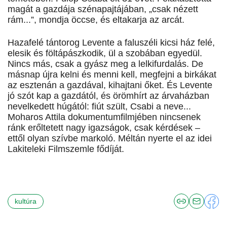
magát a gazdája szénapajtájában, „csak nézett
rám...”, mondja öccse, és eltakarja az arcát.
Hazafelé tántorog Levente a faluszéli kicsi ház felé,
elesik és föltápászkodik, ül a szobában egyedül.
Nincs más, csak a gyász meg a lelkifurdalás. De
másnap újra kelni és menni kell, megfejni a birkákat
az esztenán a gazdával, kihajtani őket. És Levente
jó szót kap a gazdától, és örömhírt az árvaházban
nevelkedett húgától: fiút szült, Csabi a neve...
Moharos Attila dokumentumfilmjében nincsenek
ránk erőltetett nagy igazságok, csak kérdések –
ettől olyan szívbe markoló. Méltán nyerte el az idei
Lakiteleki Filmszemle fődíját.
kultúra