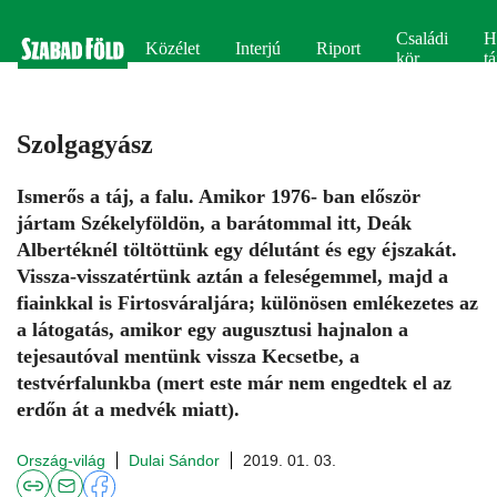
Családi
H
Közélet
Interjú
Riport
kör
tá
Szolgagyász
Ismerős a táj, a falu. Amikor 1976- ban először
jártam Székelyföldön, a barátommal itt, Deák
Albertéknél töltöttünk egy délutánt és egy éjszakát.
Vissza-visszatértünk aztán a feleségemmel, majd a
fiainkkal is Firtosváraljára; különösen emlékezetes az
a látogatás, amikor egy augusztusi hajnalon a
tejesautóval mentünk vissza Kecsetbe, a
testvérfalunkba (mert este már nem engedtek el az
erdőn át a medvék miatt).
Ország-világ
Dulai Sándor
2019. 01. 03.