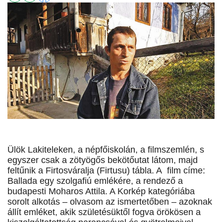
Ülök Lakiteleken, a népfőiskolán, a filmszemlén, s
egyszer csak a zötyögős bekötőutat látom, majd
feltűnik a Firtosváralja (Firtusu) tábla. A film címe:
Ballada egy szolgafiú emlékére, a rendező a
budapesti Moharos Attila. A Korkép kategóriába
sorolt alkotás – olvasom az ismertetőben – azoknak
állít emléket, akik születésüktől fogva örökösen a