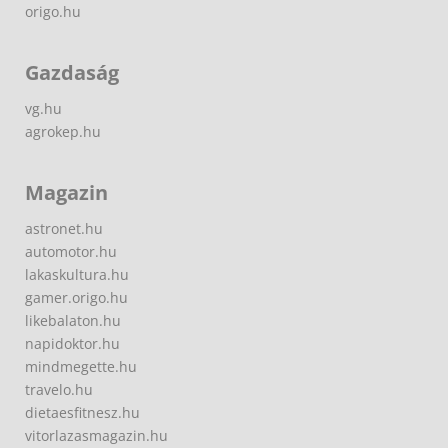
origo.hu
Gazdaság
vg.hu
agrokep.hu
Magazin
astronet.hu
automotor.hu
lakaskultura.hu
gamer.origo.hu
likebalaton.hu
napidoktor.hu
mindmegette.hu
travelo.hu
dietaesfitnesz.hu
vitorlazasmagazin.hu