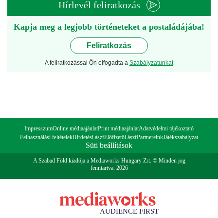
Hírlevél feliratkozás
Kapja meg a legjobb történeteket a postaládájába!
Feliratkozás
A feliratkozással Ön elfogadta a
Szabályzatunkat
Impresszum
Online médiaajánlat
Print médiaajánlat
Adatvédelmi tájékoztató
Felhasználási feltételek
Hirdetési ászf
Előfizetői ászf
Partnereink
Játékszabályzat
Süti beállítások
A Szabad Föld kiadója a Mediaworks Hungary Zrt. © Minden jog
fenntartva. 2026