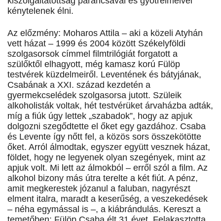
kiszolgáltatottság parancsával és gyötrelmeivel
kénytelenek élni.
Az előzmény: Moharos Attila – aki a közeli Atyhán
vett házat – 1999 és 2004 között Székelyföldi
szolgasorsok címmel filmtrilógiát forgatott a
szülőktől elhagyott, még kamasz korú Fülöp
testvérek küzdelmeiről. Leventének és bátyjának,
Csabának a XXI. század kezdetén a
gyermekcselédek szolgasorsa jutott. Szüleik
alkoholisták voltak, hét testvérüket árvaházba adták,
míg a fiúk úgy lettek „szabadok”, hogy az apjuk
dolgozni szegődtette el őket egy gazdához. Csaba
és Levente így nőtt fel, a közös sors összekötötte
őket. Arról álmodtak, egyszer együtt vesznek házat,
földet, hogy ne legyenek olyan szegények, mint az
apjuk volt. Mi lett az álmokból – erről szól a film. Az
alkohol bizony más útra terelte a két fiút. A pénz,
amit megkerestek józanul a faluban, nagyrészt
elment italra, maradt a keserűség, a veszekedések
– néha egymással is –, a kiábrándulás. Kereszt a
temetőben: Fülöp Csaba élt 31 évet. Felakasztotta