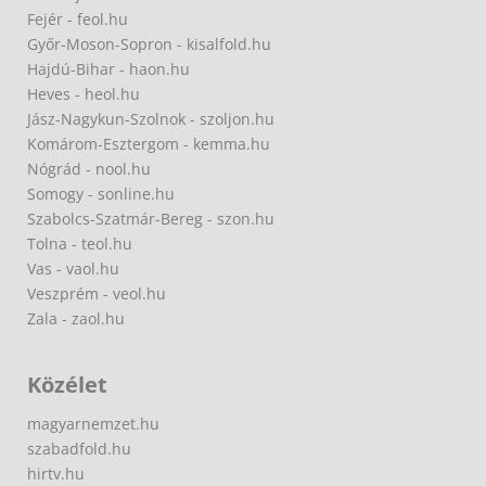
Fejér - feol.hu
Győr-Moson-Sopron - kisalfold.hu
Hajdú-Bihar - haon.hu
Heves - heol.hu
Jász-Nagykun-Szolnok - szoljon.hu
Komárom-Esztergom - kemma.hu
Nógrád - nool.hu
Somogy - sonline.hu
Szabolcs-Szatmár-Bereg - szon.hu
Tolna - teol.hu
Vas - vaol.hu
Veszprém - veol.hu
Zala - zaol.hu
Közélet
magyarnemzet.hu
szabadfold.hu
hirtv.hu