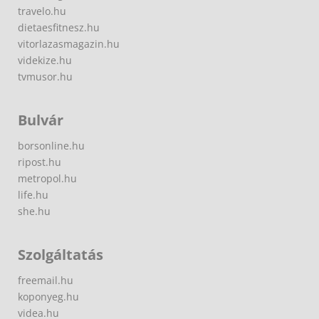
travelo.hu
dietaesfitnesz.hu
vitorlazasmagazin.hu
videkize.hu
tvmusor.hu
Bulvár
borsonline.hu
ripost.hu
metropol.hu
life.hu
she.hu
Szolgáltatás
freemail.hu
koponyeg.hu
videa.hu