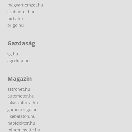
magyarnemzet.hu
szabadfold.hu
hirtv.hu
origo.hu
Gazdaság
vg.hu
agrokep.hu
Magazin
astronet.hu
automotor.hu
lakaskultura.hu
gamer.origo.hu
likebalaton.hu
napidoktor.hu
mindmegette.hu