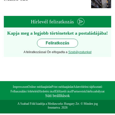
Hírlevél feliratkozás
Kapja meg a legjobb történeteket a postaládájába!
Feliratkozás
A feliratkozással Ön elfogadta a
Szabályzatunkat
Impresszum
Online médiaajánlat
Print médiaajánlat
Adatvédelmi tájékoztató
Felhasználási feltételek
Hirdetési ászf
Előfizetői ászf
Partnereink
Játékszabályzat
Süti beállítások
A Szabad Föld kiadója a Mediaworks Hungary Zrt. © Minden jog
fenntartva. 2026