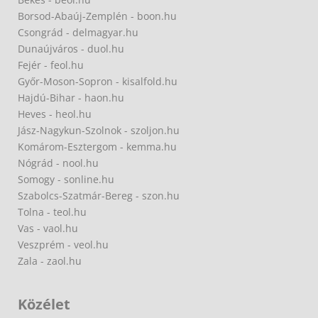
Borsod-Abaúj-Zemplén - boon.hu
Csongrád - delmagyar.hu
Dunaújváros - duol.hu
Fejér - feol.hu
Győr-Moson-Sopron - kisalfold.hu
Hajdú-Bihar - haon.hu
Heves - heol.hu
Jász-Nagykun-Szolnok - szoljon.hu
Komárom-Esztergom - kemma.hu
Nógrád - nool.hu
Somogy - sonline.hu
Szabolcs-Szatmár-Bereg - szon.hu
Tolna - teol.hu
Vas - vaol.hu
Veszprém - veol.hu
Zala - zaol.hu
Közélet