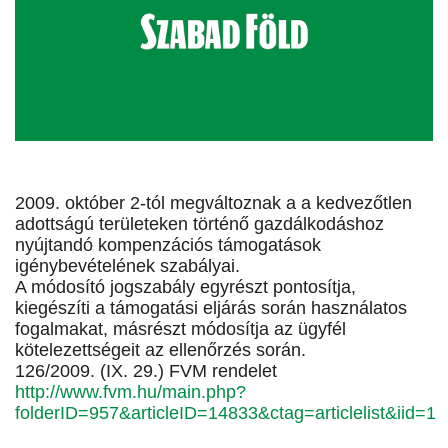
2009. október 2-tól megváltoznak a a kedvezőtlen
adottságú területeken történő gazdálkodáshoz
nyújtandó kompenzációs támogatások
igénybevételének szabályai.
A módosító jogszabály egyrészt pontosítja,
kiegészíti a támogatási eljárás során használatos
fogalmakat, másrészt módosítja az ügyfél
kötelezettségeit az ellenőrzés során.
126/2009. (IX. 29.) FVM rendelet
http://www.fvm.hu/main.php?
folderID=957&articleID=14833&ctag=articlelist&iid=1