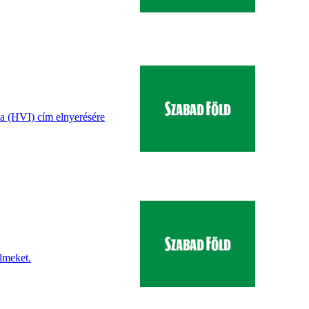
da (HVI) cím elnyerésére
lmeket.