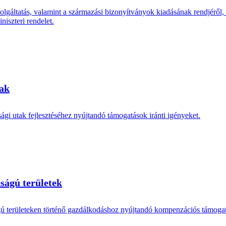
szolgáltatás, valamint a származási bizonyítványok kiadásának rendjéről
niszteri rendelet.
tak
ági utak fejlesztéséhez nyújtandó támogatások iránti igényeket.
ságú területek
ágú területeken történő gazdálkodáshoz nyújtandó kompenzációs támoga