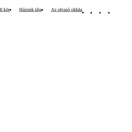
di kör
Házunk tája
Az olvasó oldala