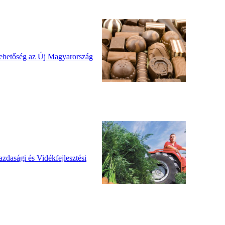
a lehetőség az Új Magyarország
dasági és Vidékfejlesztési