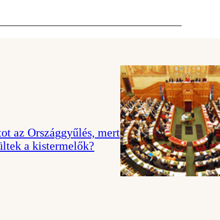
tot az Országgyűlés, mert
ültek a kistermelők?