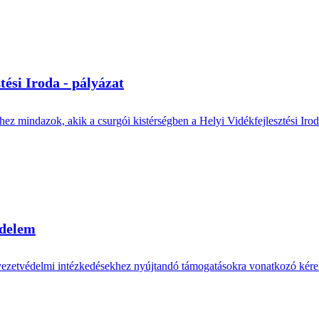
ési Iroda - pályázat
ez mindazok, akik a csurgói kistérségben a Helyi Vidékfejlesztési Iro
édelem
nyezetvédelmi intézkedésekhez nyújtandó támogatásokra vonatkozó kére