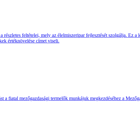
részletes feltételei, mely az élelmiszeripar fejlesztését szolgálja. Ez 
k értéknövelése címet viseli.
st a fiatal mezőgazdasági termelők munkájuk megkezdéséhez a Mezőgaz