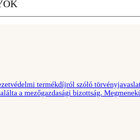
YOK
ezetvédelmi termékdíjról szóló törvényjavasla
 találta a mezőgazdasági bizottság. Megmenek