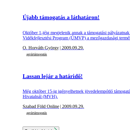
Újabb támogatás a láthatáron!
Október 1-jéig megjelenik annak a támogatási pályázatnak a 
Vidékfejlesztési Program (ÚMVP) a mezőgazdasági terméke
O. Horváth György
| 2009.09.29.
agrártámogatás
Lassan lejár a határidő!
Még október 15-ig igényelhetnek jövedelempótló támogatá
Hivatalnál (MVH).
Szabad Föld Online
| 2009.09.29.
agrártámogatás