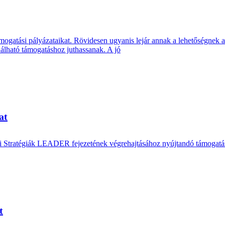
mogatási pályázataikat. Rövidesen ugyanis lejár annak a lehetőségnek a 
álható támogatáshoz juthassanak. A jó
at
si Stratégiák LEADER fejezetének végrehajtásához nyújtandó támogatáso
t