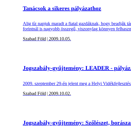
Tanácsok a sikeres pályázathoz
Alig tíz napjuk maradt a fiatal gazdáknak, hogy beadják tá
forintnál is nagyobb összegű, viszonylag könnyen felhaszn
Szabad Föld
| 2009.10.05.
Jogszabály-gyűjtemény: LEADER - pályáz
2009. szeptember 29-én jelent meg a Helyi Vidékfejleszté
Szabad Föld
| 2009.10.02.
Jogszabály-gyűjtemény: Szőlészet, borásza