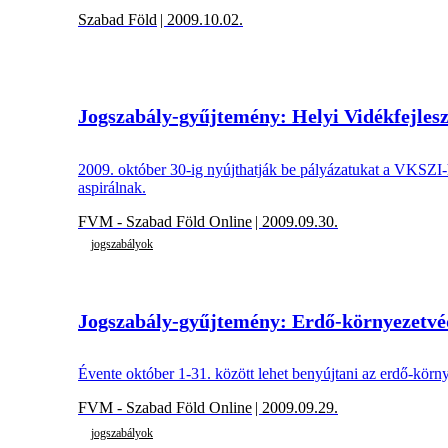
Szabad Föld
| 2009.10.02.
Jogszabály-gyűjtemény: Helyi Vidékfejleszt
2009. október 30-ig nyújthatják be pályázatukat a VKSZI-h
aspirálnak.
FVM - Szabad Föld Online
| 2009.09.30.
jogszabályok
Jogszabály-gyűjtemény: Erdő-környezetv
Évente október 1-31. között lehet benyújtani az erdő-kör
FVM - Szabad Föld Online
| 2009.09.29.
jogszabályok