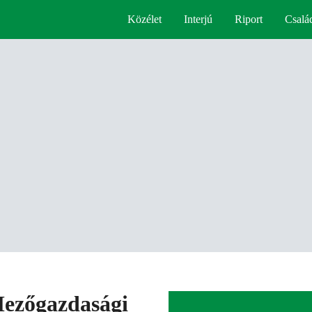
Közélet
Interjú
Riport
Csalá
Mezőgazdasági