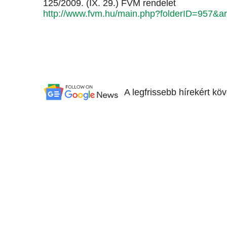
125/2009. (IX. 29.) FVM rendelet
http://www.fvm.hu/main.php?folderID=957&art
A legfrissebb hírekért kö