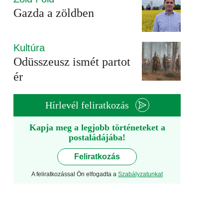
Gazda a zöldben
Kultúra
Odüsszeusz ismét partot
ér
Hírlevél feliratkozás
Kapja meg a legjobb történeteket a
postaládájába!
Feliratkozás
A feliratkozással Ön elfogadta a
Szabályzatunkat