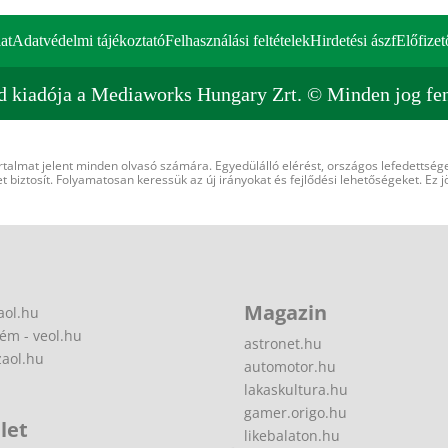
at
Adatvédelmi tájékoztató
Felhasználási feltételek
Hirdetési ászf
Előfizet
d kiadója a Mediaworks Hungary Zrt. © Minden jog fen
rtalmat jelent minden olvasó számára. Egyedülálló elérést, országos lefedettsége
 biztosít. Folyamatosan keressük az új irányokat és fejlődési lehetőségeket. Ez j
Magazin
aol.hu
ém - veol.hu
astronet.hu
zaol.hu
automotor.hu
lakaskultura.hu
gamer.origo.hu
let
likebalaton.hu