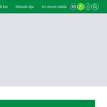
di kör
Házunk tája
Az olvasó oldala