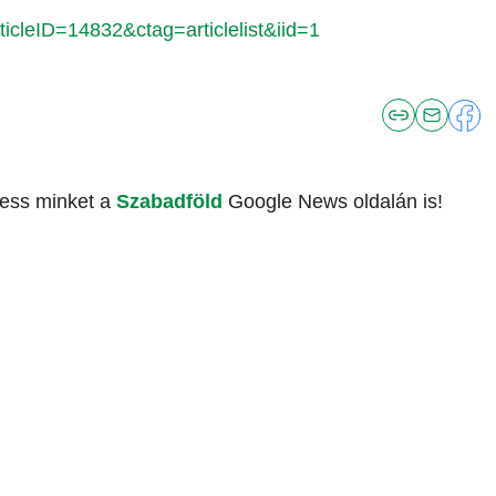
icleID=14832&ctag=articlelist&iid=1
vess minket a
Szabadföld
Google News oldalán is!