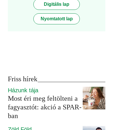
Digitális lap
Nyomtatott lap
Friss hírek
Házunk tája
Most éri meg feltölteni a
fagyasztót: akció a SPAR-
ban
Zöld Föld