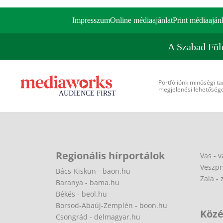
Impresszum
Online médiaajánlat
Print médiaajánl
A Szabad Föl
Portfóliónk minőségi ta
megjelenési lehetőséget
Regionális hírportálok
Vas - v
Veszpr
Bács-Kiskun - baon.hu
Zala - 
Baranya - bama.hu
Békés - beol.hu
Borsod-Abaúj-Zemplén - boon.hu
Közé
Csongrád - delmagyar.hu