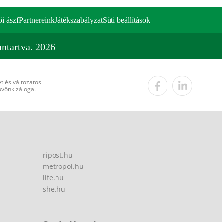
ői ászf
Partnereink
Játékszabályzat
Süti beállítások
ntartva. 2026
t és változatos
övőnk záloga.
ripost.hu
metropol.hu
life.hu
she.hu