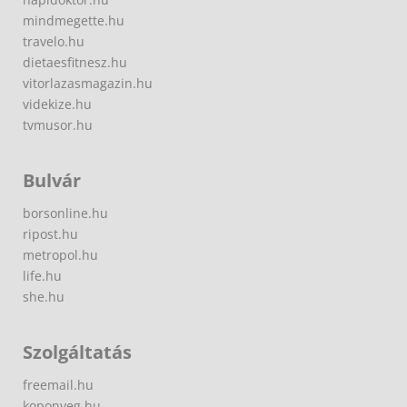
mindmegette.hu
travelo.hu
dietaesfitnesz.hu
vitorlazasmagazin.hu
videkize.hu
tvmusor.hu
Bulvár
borsonline.hu
ripost.hu
metropol.hu
life.hu
she.hu
Szolgáltatás
freemail.hu
koponyeg.hu