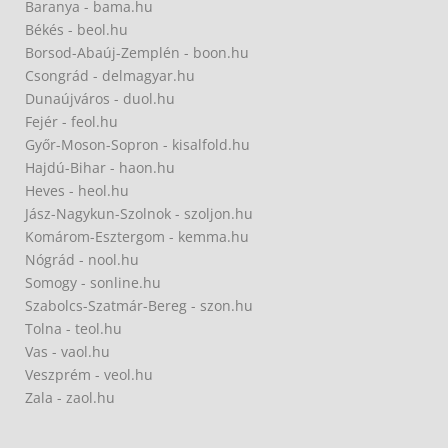
Baranya - bama.hu
Békés - beol.hu
Borsod-Abaúj-Zemplén - boon.hu
Csongrád - delmagyar.hu
Dunaújváros - duol.hu
Fejér - feol.hu
Győr-Moson-Sopron - kisalfold.hu
Hajdú-Bihar - haon.hu
Heves - heol.hu
Jász-Nagykun-Szolnok - szoljon.hu
Komárom-Esztergom - kemma.hu
Nógrád - nool.hu
Somogy - sonline.hu
Szabolcs-Szatmár-Bereg - szon.hu
Tolna - teol.hu
Vas - vaol.hu
Veszprém - veol.hu
Zala - zaol.hu