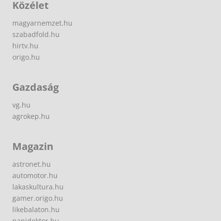
Közélet
magyarnemzet.hu
szabadfold.hu
hirtv.hu
origo.hu
Gazdaság
vg.hu
agrokep.hu
Magazin
astronet.hu
automotor.hu
lakaskultura.hu
gamer.origo.hu
likebalaton.hu
napidoktor.hu