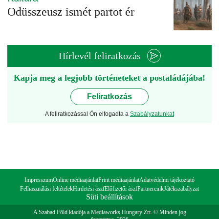
Odüsszeusz ismét partot ér
Hírlevél feliratkozás
Kapja meg a legjobb történeteket a postaládájába!
Feliratkozás
A feliratkozással Ön elfogadta a
Szabályzatunkat
Impresszum
Online médiaajánlat
Print médiaajánlat
Adatvédelmi tájékoztató
Felhasználási feltételek
Hirdetési ászf
Előfizetői ászf
Partnereink
Játékszabályzat
Süti beállítások
A Szabad Föld kiadója a Mediaworks Hungary Zrt. © Minden jog