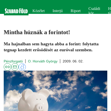
Családi
H
Közélet
Interjú
Riport
kör
tá
Mintha húznák a forintot!
Ma hajnalban sem hagyta abba a forint: folytatta
tegnap kezdett erősödését az euróval szemben.
Pénzforgató
O. Horváth György
2009. 06. 02.