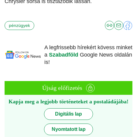
Chrysler sorsa is tisztázódik lassan.
pénzügyek
A legfrissebb hírekért kövess minket
a
Szabadföld
Google News oldalán
is!
Újság előfizetés
Kapja meg a legjobb történeteket a postaládájába!
Digitális lap
Nyomtatott lap