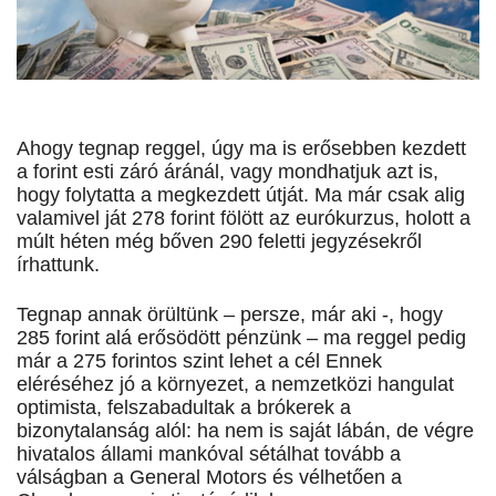
Ahogy tegnap reggel, úgy ma is erősebben kezdett
a forint esti záró áránál, vagy mondhatjuk azt is,
hogy folytatta a megkezdett útját. Ma már csak alig
valamivel ját 278 forint fölött az eurókurzus, holott a
múlt héten még bőven 290 feletti jegyzésekről
írhattunk.
Tegnap annak örültünk – persze, már aki -, hogy
285 forint alá erősödött pénzünk – ma reggel pedig
már a 275 forintos szint lehet a cél Ennek
eléréséhez jó a környezet, a nemzetközi hangulat
optimista, felszabadultak a brókerek a
bizonytalanság alól: ha nem is saját lábán, de végre
hivatalos állami mankóval sétálhat tovább a
válságban a General Motors és vélhetően a