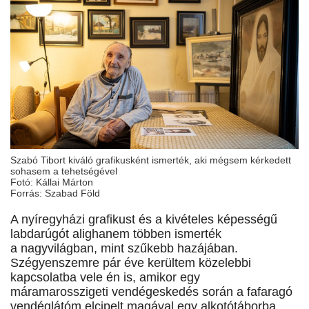
Szabó Tibort kiváló grafikusként ismerték, aki mégsem kérkedett
sohasem a tehetségével
Fotó: Kállai Márton
Forrás: Szabad Föld
A nyíregyházi grafikust és a kivételes képességű
labdarúgót alighanem többen ismerték
a nagyvilágban, mint szűkebb hazájában.
Szégyenszemre pár éve kerültem közelebbi
kapcsolatba vele én is, amikor egy
máramarosszigeti vendégeskedés során a fafaragó
vendéglátóm elcipelt magával egy alkotótáborba.