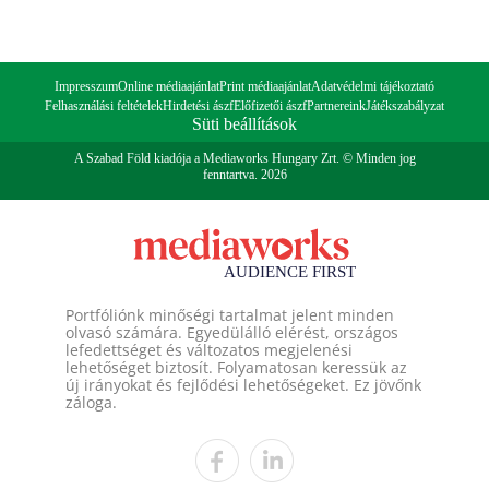
Impresszum
Online médiaajánlat
Print médiaajánlat
Adatvédelmi tájékoztató
Felhasználási feltételek
Hirdetési ászf
Előfizetői ászf
Partnereink
Játékszabályzat
Süti beállítások
A Szabad Föld kiadója a Mediaworks Hungary Zrt. © Minden jog
fenntartva. 2026
Portfóliónk minőségi tartalmat jelent minden
olvasó számára. Egyedülálló elérést, országos
lefedettséget és változatos megjelenési
lehetőséget biztosít. Folyamatosan keressük az
új irányokat és fejlődési lehetőségeket. Ez jövőnk
záloga.