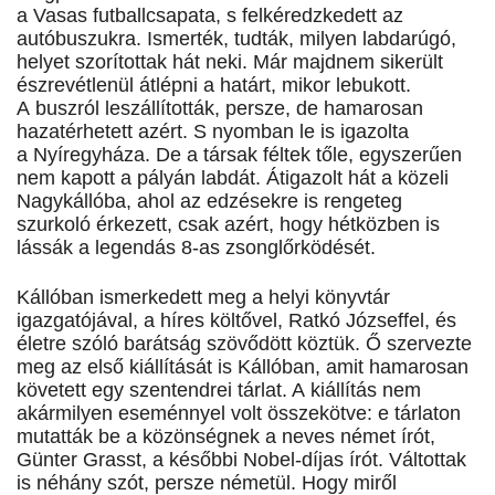
a Vasas futballcsapata, s felkéredzkedett az
autóbuszukra. Ismerték, tudták, milyen labdarúgó,
helyet szorítottak hát neki. Már majdnem sikerült
észrevétlenül átlépni a határt, mikor lebukott.
A buszról leszállították, persze, de hamarosan
hazatérhetett azért. S nyomban le is igazolta
a Nyíregyháza. De a társak féltek tőle, egyszerűen
nem kapott a pályán labdát. Átigazolt hát a közeli
Nagykállóba, ahol az edzésekre is rengeteg
szurkoló érkezett, csak azért, hogy hétközben is
lássák a legendás 8-as zsonglőrködését.
Kállóban ismerkedett meg a helyi könyvtár
igazgatójával, a híres költővel, Ratkó Józseffel, és
életre szóló barátság szövődött köztük. Ő szervezte
meg az első kiállítását is Kállóban, amit hamarosan
követett egy szentendrei tárlat. A kiállítás nem
akármilyen eseménnyel volt összekötve: e tárlaton
mutatták be a közönségnek a neves német írót,
Günter Grasst, a későbbi Nobel-díjas írót. Váltottak
is néhány szót, persze németül. Hogy miről