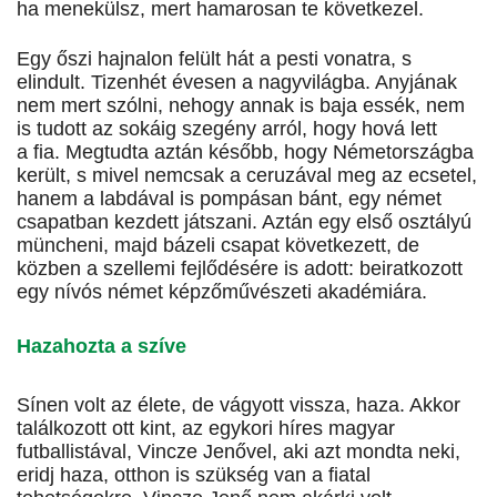
ha menekülsz, mert hamarosan te következel.
Egy őszi hajnalon felült hát a pesti vonatra, s
elindult. Tizenhét évesen a nagyvilágba. Anyjának
nem mert szólni, nehogy annak is baja essék, nem
is tudott az sokáig szegény arról, hogy hová lett
a fia. Megtudta aztán később, hogy Németországba
került, s mivel nemcsak a ceruzával meg az ecsetel,
hanem a labdával is pompásan bánt, egy német
csapatban kezdett játszani. Aztán egy első osztályú
müncheni, majd bázeli csapat következett, de
közben a szellemi fejlődésére is adott: beiratkozott
egy nívós német képzőművészeti akadémiára.
Hazahozta a szíve
Sínen volt az élete, de vágyott vissza, haza. Akkor
találkozott ott kint, az egykori híres magyar
futballistával, Vincze Jenővel, aki azt mondta neki,
eridj haza, otthon is szükség van a fiatal