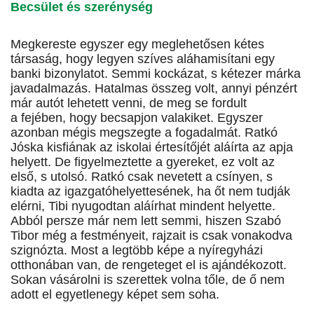
Becsület és szerénység
Megkereste egyszer egy meglehetősen kétes
társaság, hogy legyen szíves aláhamisítani egy
banki bizonylatot. Semmi kockázat, s kétezer márka
javadalmazás. Hatalmas összeg volt, annyi pénzért
már autót lehetett venni, de meg se fordult
a fejében, hogy becsapjon valakiket. Egyszer
azonban mégis megszegte a fogadalmát. Ratkó
Jóska kisfiának az iskolai értesítőjét aláírta az apja
helyett. De figyelmeztette a gyereket, ez volt az
első, s utolsó. Ratkó csak nevetett a csínyen, s
kiadta az igazgatóhelyettesének, ha őt nem tudják
elérni, Tibi nyugodtan aláírhat mindent helyette.
Abból persze már nem lett semmi, hiszen Szabó
Tibor még a festményeit, rajzait is csak vonakodva
szignózta. Most a legtöbb képe a nyíregyházi
otthonában van, de rengeteget el is ajándékozott.
Sokan vásárolni is szerettek volna tőle, de ő nem
adott el egyetlenegy képet sem soha.