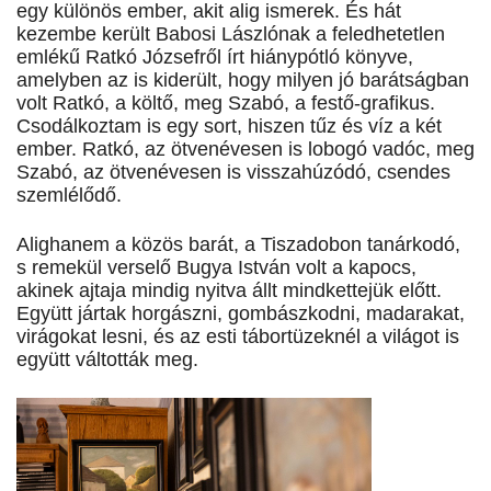
egy különös ember, akit alig ismerek. És hát
kezembe került Babosi Lászlónak a feledhetetlen
emlékű Ratkó Józsefről írt hiánypótló könyve,
amelyben az is kiderült, hogy milyen jó barátságban
volt Ratkó, a költő, meg Szabó, a festő-grafikus.
Csodálkoztam is egy sort, hiszen tűz és víz a két
ember. Ratkó, az ötvenévesen is lobogó vadóc, meg
Szabó, az ötvenévesen is visszahúzódó, csendes
szemlélődő.
Alighanem a közös barát, a Tiszadobon tanárkodó,
s remekül verselő Bugya István volt a kapocs,
akinek ajtaja mindig nyitva állt mindkettejük előtt.
Együtt jártak horgászni, gombászkodni, madarakat,
virágokat lesni, és az esti tábortüzeknél a világot is
együtt váltották meg.