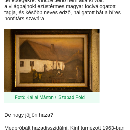
tehetségekre. Vincze Jenő nem akárki volt,
a világbajnoki ezüstérmes magyar fociválogatott
tagja, és később neves edző, hallgatott hát a híres
honfitárs szavára.
Fotó: Kállai Márton / Szabad Föld
De hogy jöjjön haza?
Megpróbált hazadisszidálni. Kint turnézott 1963-ban