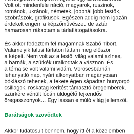
Volt ott mindenféle náció, magyarok, ruszinok,
románok, ukránok, németek, jobbnál jobb festők,
szobrászok, grafikusok. Egészen addig nem igazán
érdekelt engem a képzőművészet, de aztán
hamarosan rákaptam a tárlatlátogatásokra.
És akkor fedeztem fel magamnak Szabó Tibort.
Valamelyik falusi tárlaton láttam meg először
a képeit. Nem volt az a festői világ valami színes,
a barnák, a szürkék uralkodtak a vásznon. És
a téma se volt valami vidám. Vörösesbarnán
lehanyatló nap, nyári alkonyatban magányosan
bóklászó tehenek, a fekete égen sápadtan hunyorgó
csillagok, roskatag kerítést támasztó öregemberek,
szürkére vénült lócán üldögélő fejkendős
öregasszonyok… Egy lassan elmúló világ jellemzői.
Barátságok szövődtek
Akkor tudatosult bennem, hogy itt él a közelemben