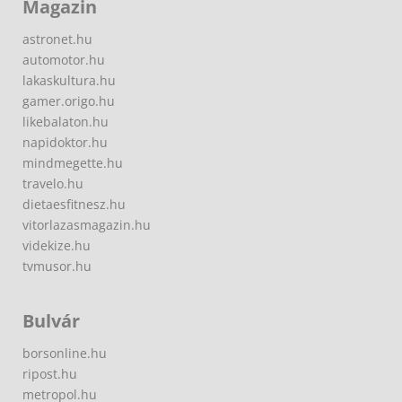
Magazin
astronet.hu
automotor.hu
lakaskultura.hu
gamer.origo.hu
likebalaton.hu
napidoktor.hu
mindmegette.hu
travelo.hu
dietaesfitnesz.hu
vitorlazasmagazin.hu
videkize.hu
tvmusor.hu
Bulvár
borsonline.hu
ripost.hu
metropol.hu