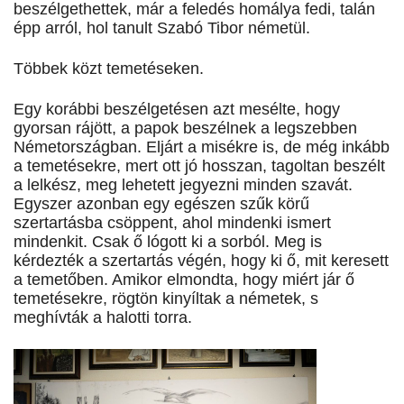
beszélgethettek, már a feledés homálya fedi, talán
épp arról, hol tanult Szabó Tibor németül.
Többek közt temetéseken.
Egy korábbi beszélgetésen azt mesélte, hogy
gyorsan rájött, a papok beszélnek a legszebben
Németországban. Eljárt a misékre is, de még inkább
a temetésekre, mert ott jó hosszan, tagoltan beszélt
a lelkész, meg lehetett jegyezni minden szavát.
Egyszer azonban egy egészen szűk körű
szertartásba csöppent, ahol mindenki ismert
mindenkit. Csak ő lógott ki a sorból. Meg is
kérdezték a szertartás végén, hogy ki ő, mit keresett
a temetőben. Amikor elmondta, hogy miért jár ő
temetésekre, rögtön kinyíltak a németek, s
meghívták a halotti torra.