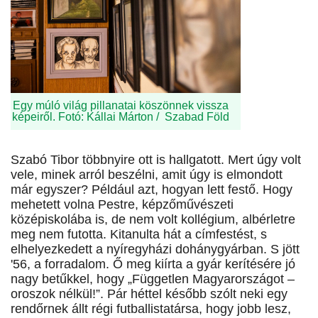
Egy múló világ pillanatai köszönnek vissza
képeiről. Fotó: Kállai Márton / Szabad Föld
Szabó Tibor többnyire ott is hallgatott. Mert úgy volt
vele, minek arról beszélni, amit úgy is elmondott
már egyszer? Például azt, hogyan lett festő. Hogy
mehetett volna Pestre, képzőművészeti
középiskolába is, de nem volt kollégium, albérletre
meg nem futotta. Kitanulta hát a címfestést, s
elhelyezkedett a nyíregyházi dohánygyárban. S jött
'56, a forradalom. Ő meg kiírta a gyár kerítésére jó
nagy betűkkel, hogy „Független Magyarországot –
oroszok nélkül!”. Pár héttel később szólt neki egy
rendőrnek állt régi futballistatársa, hogy jobb lesz,