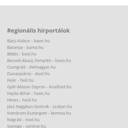
Regionális hírportálok
Bács-Kiskun - baon.hu
Baranya - bama.hu
Békés - beol.hu
Borsod-Abaúj-Zemplén - boon.hu
Csongrád - delmagyar.hu
Dunaújváros - duol.hu
Fejér - feol.hu
Győr-Moson-Sopron - kisalfold.hu
Hajdú-Bihar - haon.hu
Heves - heol.hu
Jász-Nagykun-Szolnok - szoljon.hu
Komárom-Esztergom - kemma.hu
Nógrád - nool.hu
Somogy - sonline.hu