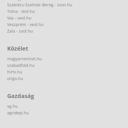
Szabolcs-Szatmár-Bereg - szon.hu
Tolna - teol.hu
Vas - vaol.hu
Veszprém - veol.hu
Zala - zaol.hu
Közélet
magyarnemzet.hu
szabadfold.hu
hirtv.hu
origo.hu
Gazdaság
vg.hu
agrokep.hu