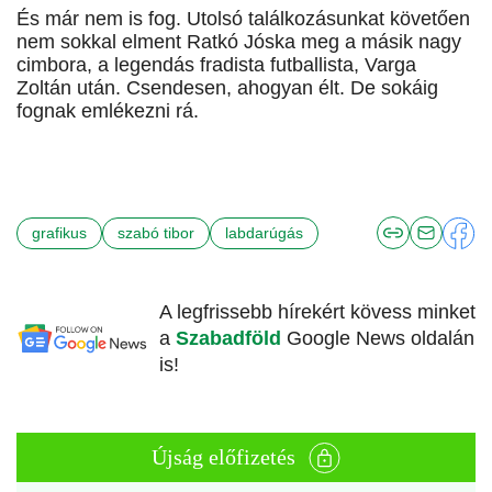
És már nem is fog. Utolsó találkozásunkat követően
nem sokkal elment Ratkó Jóska meg a másik nagy
cimbora, a legendás fradista futballista, Varga
Zoltán után. Csendesen, ahogyan élt. De sokáig
fognak emlékezni rá.
grafikus
szabó tibor
labdarúgás
A legfrissebb hírekért kövess minket
a
Szabadföld
Google News oldalán
is!
Újság előfizetés