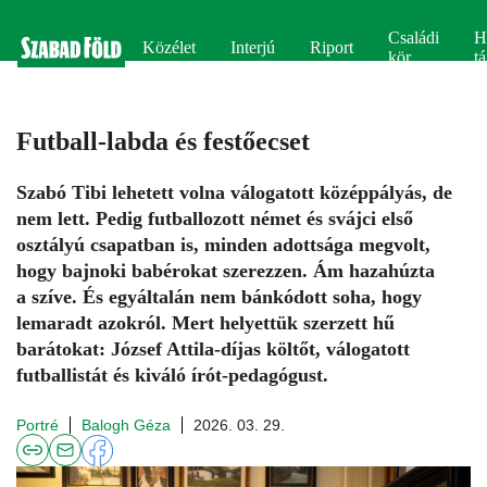
Családi
H
Közélet
Interjú
Riport
kör
tá
Futball-labda és festőecset
Szabó Tibi lehetett volna válogatott középpályás, de
nem lett. Pedig futballozott német és svájci első
osztályú csapatban is, minden adottsága megvolt,
hogy bajnoki babérokat szerezzen. Ám hazahúzta
a szíve. És egyáltalán nem bánkódott soha, hogy
lemaradt azokról. Mert helyettük szerzett hű
barátokat: József Attila-díjas költőt, válogatott
futballistát és kiváló írót-pedagógust.
Portré
Balogh Géza
2026. 03. 29.