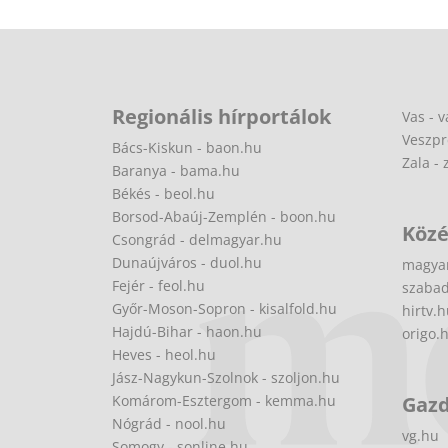
Regionális hírportálok
Vas - v
Veszpr
Bács-Kiskun - baon.hu
Zala - 
Baranya - bama.hu
Békés - beol.hu
Borsod-Abaúj-Zemplén - boon.hu
Közé
Csongrád - delmagyar.hu
Dunaújváros - duol.hu
magya
Fejér - feol.hu
szabad
Győr-Moson-Sopron - kisalfold.hu
hirtv.
Hajdú-Bihar - haon.hu
origo.
Heves - heol.hu
Jász-Nagykun-Szolnok - szoljon.hu
Komárom-Esztergom - kemma.hu
Gaz
Nógrád - nool.hu
vg.hu
Somogy - sonline.hu