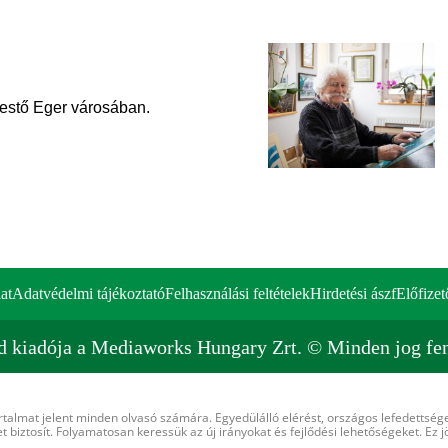
festő Eger városában.
at
Adatvédelmi tájékoztató
Felhasználási feltételek
Hirdetési ászf
Előfizet
d kiadója a Mediaworks Hungary Zrt. © Minden jog fen
rtalmat jelent minden olvasó számára. Egyedülálló elérést, országos lefedettsége
 biztosít. Folyamatosan keressük az új irányokat és fejlődési lehetőségeket. Ez j