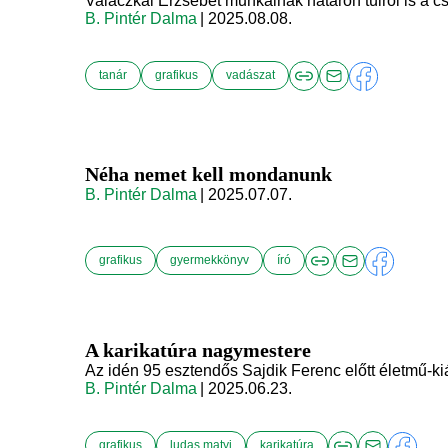
Valaczkai Erzsébet munkáinak határon túlról is a c
B. Pintér Dalma
| 2025.08.08.
tanár
grafikus
vadászat
Néha nemet kell mondanunk
B. Pintér Dalma
| 2025.07.07.
grafikus
gyermekkönyv
író
A karikatúra nagymestere
Az idén 95 esztendős Sajdik Ferenc előtt életmű-kiál
B. Pintér Dalma
| 2025.06.23.
grafikus
ludas matyi
karikatúra