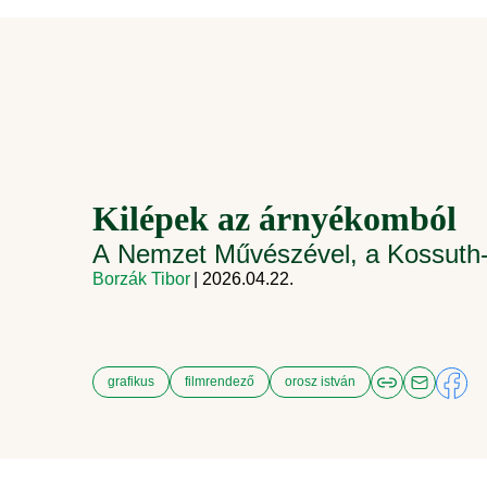
Kilépek az árnyékomból
A Nemzet Művészével, a Kossuth-d
Borzák Tibor
| 2026.04.22.
grafikus
filmrendező
orosz istván