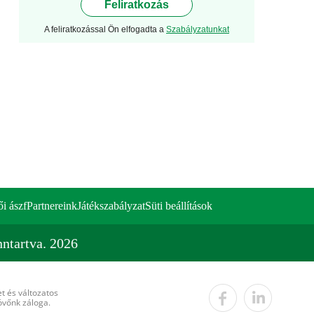
Feliratkozás
A feliratkozással Ön elfogadta a
Szabályzatunkat
ői ászf
Partnereink
Játékszabályzat
Süti beállítások
ntartva. 2026
t és változatos
övőnk záloga.