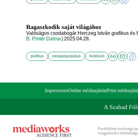
Ragaszkodik saját világához
Valóságos csodabogár Herczeg István grafikus és 
B. Pintér Dalma
| 2025.04.28.
grafikus
pedagóguspálya
festészet
Impresszum
Online médiaajánlat
Print médiaajánl
A Szabad Föl
Portfóliónk minőségi ta
megjelenési lehetőséget