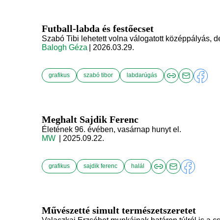
Futball-labda és festőecset
Szabó Tibi lehetett volna válogatott középpályás, de
Balogh Géza
| 2026.03.29.
grafikus
szabó tibor
labdarúgás
Meghalt Sajdik Ferenc
Életének 96. évében, vasárnap hunyt el.
MW
| 2025.09.22.
grafikus
sajdik ferenc
halál
Művészetté simult természetszeretet