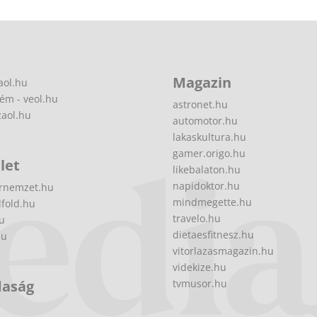
Magazin
aol.hu
ém - veol.hu
astronet.hu
zaol.hu
automotor.hu
lakaskultura.hu
gamer.origo.hu
let
likebalaton.hu
napidoktor.hu
rnemzet.hu
mindmegette.hu
fold.hu
travelo.hu
hu
dietaesfitnesz.hu
hu
vitorlazasmagazin.hu
videkize.hu
daság
tvmusor.hu