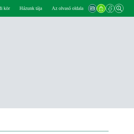
di kör
Házunk tája
Az olvasó oldala