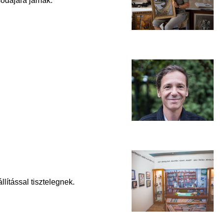
sodájára járnak.
lítással tisztelegnek.