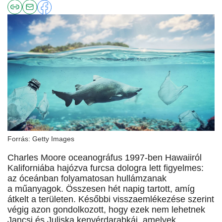
Forrás: Getty Images
Charles Moore oceanográfus 1997-ben Hawaiiról
Kaliforniába hajózva furcsa dologra lett figyelmes:
az óceánban folyamatosan hullámzanak
a műanyagok. Összesen hét napig tartott, amíg
átkelt a területen. Későbbi visszaemlékezése szerint
végig azon gondolkozott, hogy ezek nem lehetnek
Jancsi és Juliska kenyérdarabkái, amelyek