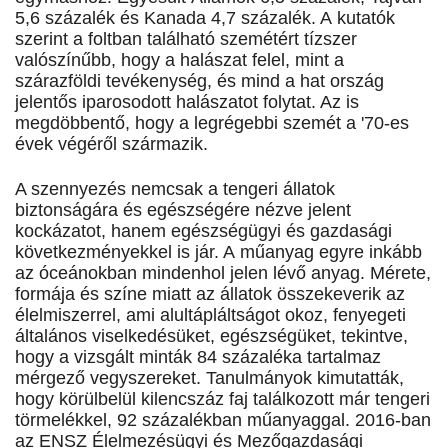
5,6 százalék és Kanada 4,7 százalék. A kutatók
szerint a foltban található szemétért tízszer
valószínűbb, hogy a halászat felel, mint a
szárazföldi tevékenység, és mind a hat ország
jelentős iparosodott halászatot folytat. Az is
megdöbbentő, hogy a legrégebbi szemét a '70-es
évek végéről származik.
A szennyezés nemcsak a tengeri állatok
biztonságára és egészségére nézve jelent
kockázatot, hanem egészségügyi és gazdasági
következményekkel is jár. A műanyag egyre inkább
az óceánokban mindenhol jelen lévő anyag. Mérete,
formája és színe miatt az állatok összekeverik az
élelmiszerrel, ami alultápláltságot okoz, fenyegeti
általános viselkedésüket, egészségüket, tekintve,
hogy a vizsgált minták 84 százaléka tartalmaz
mérgező vegyszereket. Tanulmányok kimutatták,
hogy körülbelül kilencszáz faj találkozott már tengeri
törmelékkel, 92 százalékban műanyaggal. 2016-ban
az ENSZ Élelmezésügyi és Mezőgazdasági