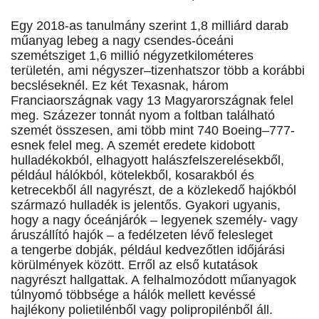
Egy 2018-as tanulmány szerint 1,8 milliárd darab
műanyag lebeg a nagy csendes-óceáni
szemétsziget 1,6 millió négyzetkilométeres
területén, ami négyszer–tizenhatszor több a korábbi
becsléseknél. Ez két Texasnak, három
Franciaországnak vagy 13 Magyarországnak felel
meg. Százezer tonnát nyom a foltban található
szemét összesen, ami több mint 740 Boeing–777-
esnek felel meg. A szemét eredete kidobott
hulladékokból, elhagyott halászfelszerelésekből,
például hálókból, kötelekből, kosarakból és
ketrecekből áll nagyrészt, de a közlekedő hajókból
származó hulladék is jelentős. Gyakori ugyanis,
hogy a nagy óceánjárók – legyenek személy- vagy
áruszállító hajók – a fedélzeten lévő felesleget
a tengerbe dobják, például kedvezőtlen időjárási
körülmények között. Erről az első kutatások
nagyrészt hallgattak. A felhalmozódott műanyagok
túlnyomó többsége a hálók mellett kevéssé
hajlékony polietilénből vagy polipropilénből áll.