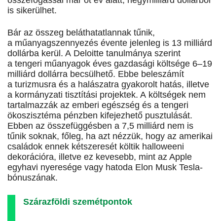
összefogással már öt év alatt, négymilliárd dollárból
is sikerülhet.
Bár az összeg beláthatatlannak tűnik,
a műanyagszennyezés évente jelenleg is 13 milliárd
dollárba kerül. A Deloitte tanulmánya szerint
a tengeri műanyagok éves gazdasági költsége 6–19
milliárd dollárra becsülhető. Ebbe beleszámít
a turizmusra és a halászatra gyakorolt hatás, illetve
a kormányzati tisztítási projektek. A költségek nem
tartalmazzák az emberi egészség és a tengeri
ökoszisztéma pénzben kifejezhető pusztulását.
Ebben az összefüggésben a 7,5 milliárd nem is
tűnik soknak, főleg, ha azt nézzük, hogy az amerikai
családok ennek kétszeresét költik halloweeni
dekorációra, illetve ez kevesebb, mint az Apple
egyhavi nyeresége vagy hatoda Elon Musk Tesla-
bónuszának.
Szárazföldi szemétpontok