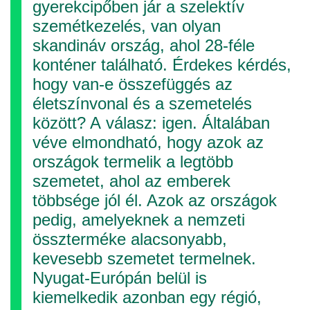
gyerekcipőben jár a szelektív
szemétkezelés, van olyan
skandináv ország, ahol 28-féle
konténer található. Érdekes kérdés,
hogy van-e összefüggés az
életszínvonal és a szemetelés
között? A válasz: igen. Általában
véve elmondható, hogy azok az
országok termelik a legtöbb
szemetet, ahol az emberek
többsége jól él. Azok az országok
pedig, ame­lyek­nek a nemzeti
összterméke alacsonyabb,
kevesebb szemetet termelnek.
Nyugat-Európán belül is
kiemelkedik azonban egy régió,