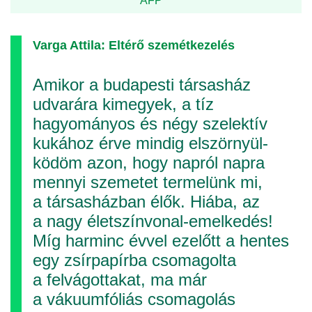
AFP
Varga Attila: Eltérő szemétkezelés
Amikor a budapesti társasház
udvarára kimegyek, a tíz
hagyományos és négy szelektív
kukához érve mindig elszörnyül­
ködöm azon, hogy napról napra
mennyi szemetet termelünk mi,
a társasházban élők. Hiába, az
a nagy életszínvonal-emelkedés!
Míg harminc évvel ezelőtt a hentes
egy zsírpapírba csomagolta
a felvágottakat, ma már
a vákuumfóliás csomagolás