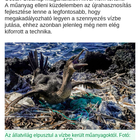
A műanyag elleni küzdelemben az újrahasznosítás
fejlesztése lenne a legfontosabb, hogy
megakadályozható legyen a szennyezés vízbe
jutása, ehhez azonban jelenleg még nem elég
kiforrott a technika.
Az állatvilág elpusztul a vízbe került műanyagoktól. Fotó: