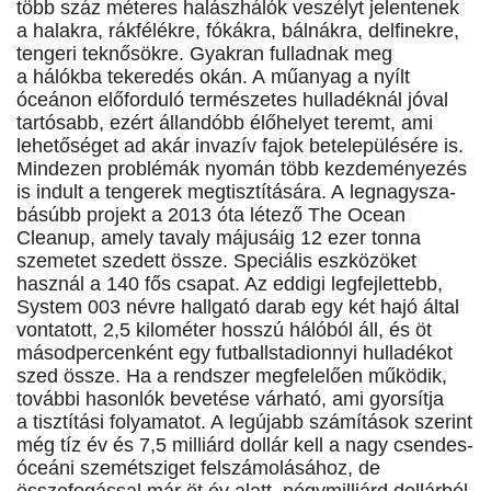
több száz méteres halászhálók veszélyt jelentenek
a halakra, rákfélékre, fókákra, bálnákra, delfinekre,
tengeri teknősökre. Gyakran fulladnak meg
a hálókba tekeredés okán. A műanyag a nyílt
óceánon előforduló természetes hulladéknál jóval
tartósabb, ezért állandóbb élőhelyet teremt, ami
lehetőséget ad akár invazív fajok betelepülésére is.
Mindezen problémák nyomán több kezdeményezés
is indult a tengerek megtisztítására. A legnagy­sza­
básúbb projekt a 2013 óta létező The Ocean
Cleanup, amely tavaly májusáig 12 ezer tonna
szemetet szedett össze. Speciális eszközöket
használ a 140 fős csapat. Az eddigi legfejlettebb,
System 003 névre hallgató darab egy két hajó által
vontatott, 2,5 kilométer hosszú hálóból áll, és öt
másodpercenként egy futballstadionnyi hulladékot
szed össze. Ha a rendszer megfelelően működik,
további hasonlók bevetése várható, ami gyorsítja
a tisztítási folyamatot. A legújabb számítások szerint
még tíz év és 7,5 milliárd­ dollár kell a nagy csendes-
óceáni szemétsziget felszámolásához, de