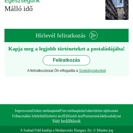
Egészségünk
Málló idő
Hírlevél feliratkozás
Kapja meg a legjobb történeteket a postaládájába!
Feliratkozás
A feliratkozással Ön elfogadta a
Szabályzatunkat
Impresszum
Online médiaajánlat
Print médiaajánlat
Adatvédelmi tájékoztató
Felhasználási feltételek
Hirdetési ászf
Előfizetői ászf
Partnereink
Játékszabályzat
Süti beállítások
A Szabad Föld kiadója a Mediaworks Hungary Zrt. © Minden jog