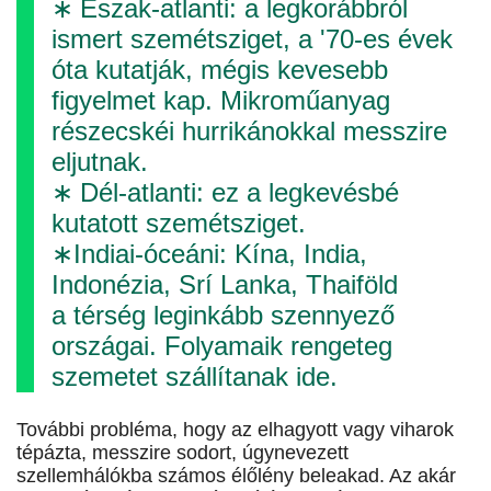
∗ Észak-atlanti: a legkorábbról
ismert szemétsziget, a '70-es évek
óta kutat­ják, mégis kevesebb
figyelmet kap. Mikroműanyag
részecskéi hurrikánokkal messzire
eljutnak.
∗ Dél-atlanti: ez a legkevésbé
kutatott szemétsziget.
∗Indiai-óceáni: Kína, India,
Indonézia, Srí Lanka, Thaiföld
a térség leginkább szennyező
országai. Folyamaik rengeteg
szemetet szállítanak ide.
További probléma, hogy az elhagyott vagy viharok
tépázta, messzire sodort, úgynevezett
szellemhálókba számos élőlény beleakad. Az akár