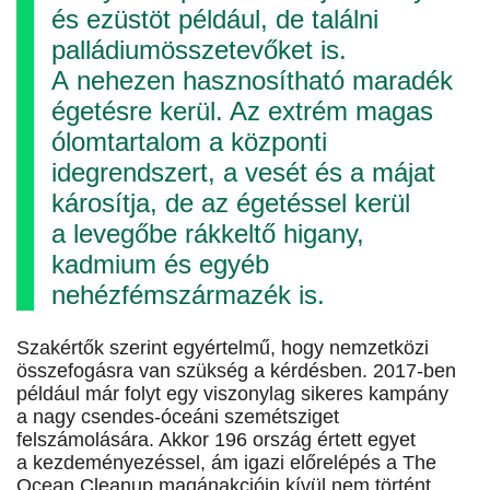
és ezüstöt például, de találni
palládiumösszetevőket is.
A nehezen hasznosítható maradék
égetésre kerül. Az extrém magas
ólomtartalom a központi
idegrendszert, a vesét és a májat
károsítja, de az égetéssel kerül
a levegőbe rákkeltő higany,
kadmium és egyéb
nehézfémszármazék is.
Szakértők szerint egyértelmű, hogy nemzetközi
összefogásra van szükség a kérdésben. 2017-ben
például már folyt egy viszonylag sikeres kampány
a nagy csendes-óceáni szemétsziget
felszámolására. Akkor 196 ország értett egyet
a kezdeményezéssel, ám igazi előrelépés a The
Ocean Cleanup magánakcióin kívül nem történt.