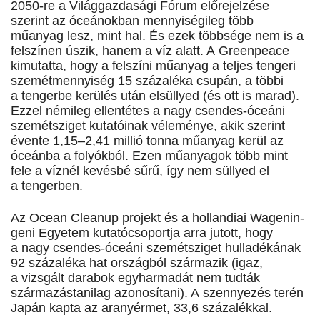
2050-re a Világgazdasági Fórum előrejelzése
szerint az óceánokban mennyiségileg több
műanyag lesz, mint hal. És ezek többsége nem is a
felszínen úszik, hanem a víz alatt. A Greenpeace
kimutatta, hogy a felszíni műanyag a teljes tengeri
szemétmennyiség 15 százaléka csupán, a többi
a tengerbe kerülés után elsüllyed (és ott is marad).
Ezzel némileg ellentétes a nagy csendes-óceáni
szemétsziget kutatóinak véleménye, akik szerint
évente 1,15–2,41 millió tonna műanyag kerül az
óceánba a folyókból. Ezen műanyagok több mint
fele a víznél kevésbé sűrű, így nem süllyed el
a tengerben.
Az Ocean Cleanup projekt és a hollandiai Wa­ge­­n­in­­
ge­ni Egyetem kutatócsoportja arra jutott, hogy
a nagy csendes-óceáni szemétsziget hulladékának
92 százaléka hat országból származik (igaz,
a vizsgált darabok egyharmadát nem tudták
származástanilag azonosítani). A szennyezés terén
Japán kapta az aranyérmet, 33,6 százalékkal.