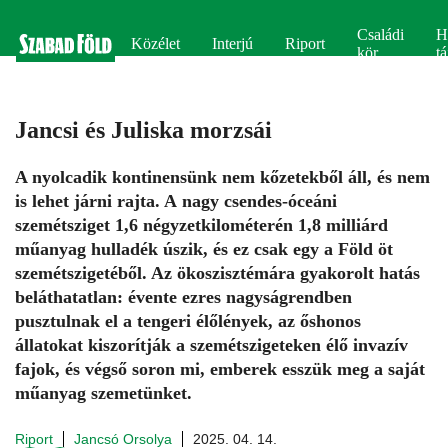
Családi
H
Közélet
Interjú
Riport
kör
tá
Jancsi és Juliska morzsái
A nyolcadik kontinensünk nem kőzetekből áll, és nem
is lehet járni rajta. A nagy csendes-óceáni
szemétsziget 1,6 négyzetkilométerén 1,8 milliárd
műanyag hulladék úszik, és ez csak egy a Föld öt
szemétszigetéből. Az ökoszisztémára gyakorolt hatás
beláthatatlan: évente ezres nagyságrendben
pusztulnak el a tengeri élőlények, az őshonos
állatokat kiszorítják a szemét­szigeteken élő invazív
fajok, és végső soron mi, emberek esszük meg a saját
műanyag szemetünket.
Riport
Jancsó Orsolya
2025. 04. 14.