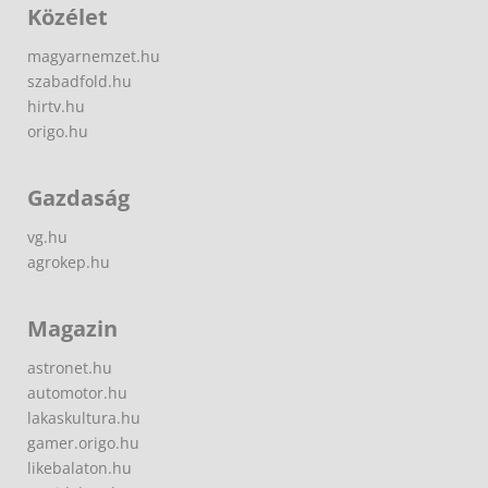
Közélet
magyarnemzet.hu
szabadfold.hu
hirtv.hu
origo.hu
Gazdaság
vg.hu
agrokep.hu
Magazin
astronet.hu
automotor.hu
lakaskultura.hu
gamer.origo.hu
likebalaton.hu