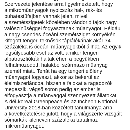
Szervezete jelentése arra figyelmeztetett, hogy
a mikroműanyagok nyolcszáz hal-, rák- és
puhatestűfajban vannak jelen, mivel
a szemétszigetek közelében vándorló fajok nagy
valószínűséggel fogyasztanak műanyagot. Például
a nagy csendes-óceáni szemétsziget környékén
kifogott tengeri teknősök táplálékának akár 74
százaléka is óceáni műanyagokból állhat. Az egyik
legsúlyosabb eset az volt, amikor tengeri
albatroszfiókák haltak éhen a begyükben
felhalmozódott, halakból származó műanyag
szemét miatt. Tehát ha egy tengeri élőlény
műanyagot fogyaszt, akkor az bekerül az
élelmiszerláncba, hiszen a fajokat a ragadozók
megeszik, végső soron pedig az ember is
elfogyasztja a műanyaggal szennyezett állatokat.
A dél-koreai Greenpeace és az Incheon National
University 2018-ban közzétett tanulmánya arra
a következtetésre jutott, hogy a világszerte vizsgált
sómárkák kilencven százaléka tartalmaz
mikroműanyagot.