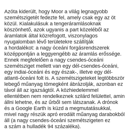
Azóta kiderült, hogy Moor a világ legnagyobb
szemétszigetét fedezte fel, amely csak egy az öt
közül. Kialakulásuk a tengeráramlásoknak
köszönhető, azok ugyanis a part közeléből az
áramlatok által közrefogott, viszonylagos
nyugalomban lévő területekre szállítják
a hordalékot: a nagy óceáni forgásrendszerek
középpontján a leggyengébb az áramlás erőssége.
Ennek megfelelően a nagy csendes-óceáni
szemétsziget mellett van egy dél-csendes-óceáni,
egy indiai-óceáni és egy észak-, illetve egy dél-
atlanti-óceáni folt is. A szemétszigeteket legtöbbször
lebegő műanyag tömegként ábrázolják, azonban ez
távol áll az igazságtól. A közhiedelemmel
ellentétben nem rendelkeznek szilárd felülettel, amin
állni lehetne, és az űrből sem látszanak. A drónok
és a Google Earth is küzd a megmutatásukkal,
mivel nagy részük apró erodált műanyag darabokból
áll (a nagy csendes-óceáni szemétszigeten ez
a szám a hulladék 94 százaléka).