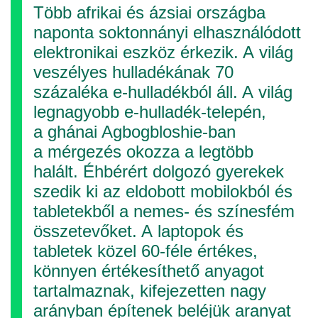
Több afrikai és ázsiai országba
naponta soktonnányi elhasználódott
elektronikai eszköz érkezik. A világ
veszélyes hulladékának 70
százaléka e-hulladékból áll. A világ
legnagyobb e-hulladék-telepén,
a ghánai Agbogbloshie-ban
a mérgezés okozza a legtöbb
halált. Éhbérért dolgozó gyerekek
szedik ki az eldobott mobilokból és
tabletekből a nemes- és szí­nes­fém
összetevőket. A laptopok és
tabletek közel 60-féle értékes,
könnyen értékesíthető anyagot
tartalmaznak, kifejezetten nagy
arányban építenek beléjük aranyat