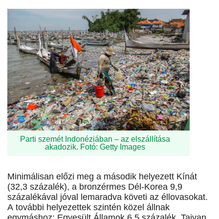
Parti szemét Indonéziában – az elszállítása
akadozik. Fotó: Getty Images
Minimálisan előzi meg a második helyezett Kínát
(32,3 százalék), a bronzérmes Dél-Korea 9,9
százalékával jóval lemaradva követi az éllovasokat.
A további helyezettek szintén közel állnak
egymáshoz: Egyesült Államok 6,5 százalék, Tajvan