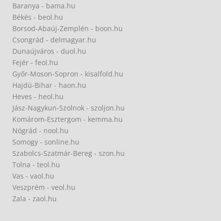
Baranya - bama.hu
Békés - beol.hu
Borsod-Abaúj-Zemplén - boon.hu
Csongrád - delmagyar.hu
Dunaújváros - duol.hu
Fejér - feol.hu
Győr-Moson-Sopron - kisalfold.hu
Hajdú-Bihar - haon.hu
Heves - heol.hu
Jász-Nagykun-Szolnok - szoljon.hu
Komárom-Esztergom - kemma.hu
Nógrád - nool.hu
Somogy - sonline.hu
Szabolcs-Szatmár-Bereg - szon.hu
Tolna - teol.hu
Vas - vaol.hu
Veszprém - veol.hu
Zala - zaol.hu