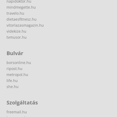
napidoktor.hu
mindmegette.hu
travelo.hu
dietaesfitnesz.hu
vitorlazasmagazin.hu
videkize.hu
tvmusor.hu
Bulvár
borsonline.hu
ripost.hu
metropol.hu
life.hu
she.hu
Szolgáltatás
freemail.hu