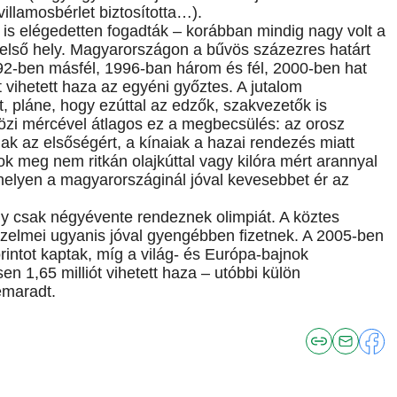
illamosbérlet biztosította…).
k is elégedetten fogadták – korábban mindig nagy volt a
z első hely. Magyarországon a bűvös százezres határt
92-ben másfél, 1996-ban három és fél, 2000-ben hat
ot vihetett haza az egyéni győztes. A jutalom
 pláne, hogy ezúttal az edzők, szakvezetők is
özi mércével átlagos ez a megbecsülés: az orosz
ak az elsőségért, a kínaiak a hazai rendezés miatt
gok meg nem ritkán olajkúttal vagy kilóra mért arannyal
helyen a magyarországinál jóval kevesebbet ér az
ogy csak négyévente rendeznek olimpiát. A köztes
őzelmei ugyanis jóval gyengébben fizetnek. A 2005-ben
orintot kaptak, míg a világ- és Európa-bajnok
n 1,65 milliót vihetett haza – utóbbi külön
emaradt.