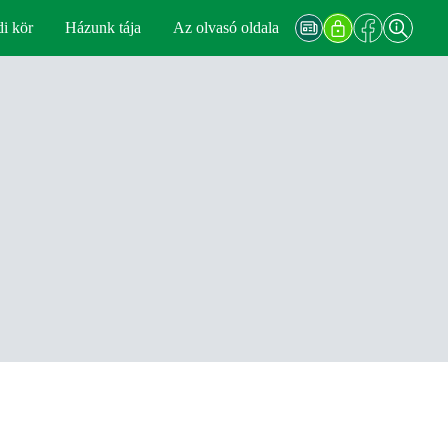
di kör
Házunk tája
Az olvasó oldala