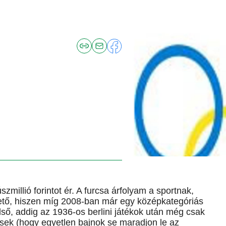
zmillió forintot ér. A furcsa árfolyam a sportnak,
ető, hiszen míg 2008-ban már egy középkategóriás
 első, addig az 1936-os berlini játékok után még csak
esek (hogy egyetlen bajnok se maradjon le az