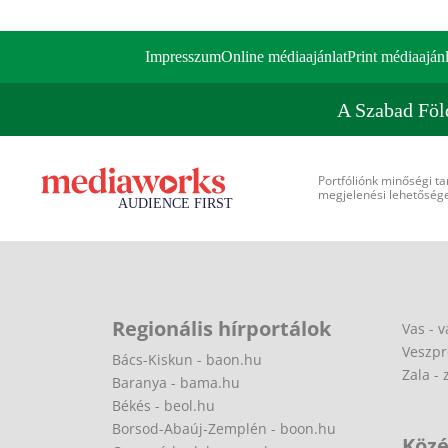
Impresszum
Online médiaajánlat
Print médiaajánl
A Szabad Föl
Portfóliónk minőségi ta
megjelenési lehetőséget
Regionális hírportálok
Vas - v
Veszpr
Bács-Kiskun - baon.hu
Zala - 
Baranya - bama.hu
Békés - beol.hu
Borsod-Abaúj-Zemplén - boon.hu
Közé