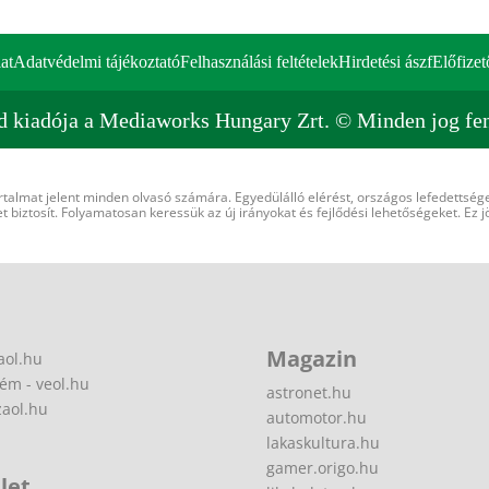
at
Adatvédelmi tájékoztató
Felhasználási feltételek
Hirdetési ászf
Előfizet
d kiadója a Mediaworks Hungary Zrt. © Minden jog fen
rtalmat jelent minden olvasó számára. Egyedülálló elérést, országos lefedettsége
 biztosít. Folyamatosan keressük az új irányokat és fejlődési lehetőségeket. Ez j
Magazin
aol.hu
ém - veol.hu
astronet.hu
zaol.hu
automotor.hu
lakaskultura.hu
gamer.origo.hu
let