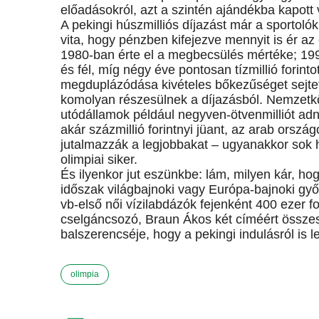
előadásokról, azt a szintén ajándékba kapott v
A pekingi húszmilliós díjazást már a sportoló
vita, hogy pénzben kifejezve mennyit is ér a
1980-ban érte el a megbecsülés mértéke; 19
és fél, míg négy éve pontosan tízmillió forint
megduplázódása kivételes bőkezűséget sejtet,
komolyan részesülnek a díjazásból. Nemzetk
utódállamok például negyven-ötvenmilliót adn
akár százmillió forintnyi jüant, az arab orszá
jutalmazzák a legjobbakat – ugyanakkor sok 
olimpiai siker.
És ilyenkor jut eszünkbe: lám, milyen kár, h
időszak világbajnoki vagy Európa-bajnoki gy
vb-első női vízilabdázók fejenként 400 ezer f
cselgáncsozó, Braun Ákos két címéért összese
balszerencséje, hogy a pekingi indulásról is l
olimpia