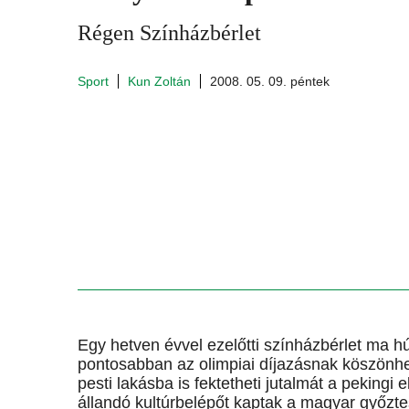
Régen Színházbérlet
Sport
Kun Zoltán
2008. 05. 09. péntek
Egy hetven évvel ezelőtti színházbérlet ma hús
pontosabban az olimpiai díjazásnak köszönh
pesti lakásba is fektetheti jutalmát a pekingi
állandó kultúrbelépőt kaptak a magyar győzt