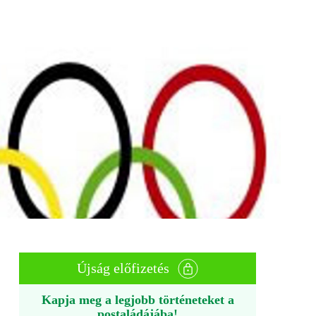
Újság előfizetés
Kapja meg a legjobb történeteket a
postaládájába!