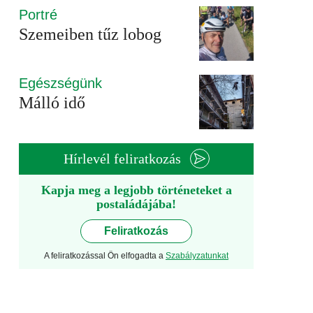
Portré
Szemeiben tűz lobog
Egészségünk
Málló idő
Hírlevél feliratkozás
Kapja meg a legjobb történeteket a
postaládájába!
Feliratkozás
A feliratkozással Ön elfogadta a
Szabályzatunkat